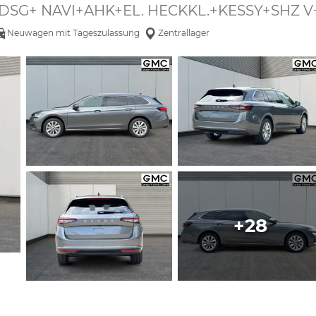
n DSG+ NAVI+AHK+EL. HECKKL.+KESSY+SHZ 
Neuwagen mit Tageszulassung
Zentrallager
+28