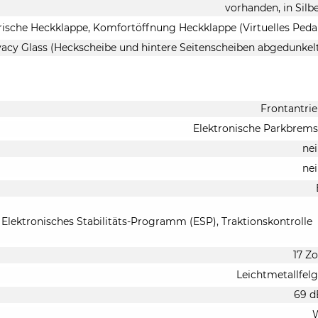
vorhanden, in Silb
rische Heckklappe, Komfortöffnung Heckklappe (Virtuelles Peda
vacy Glass (Heckscheibe und hintere Seitenscheiben abgedunkel
Frontantri
Elektronische Parkbrem
ne
ne
 Elektronisches Stabilitäts-Programm (ESP), Traktionskontrolle
17 Zo
Leichtmetallfel
69 d