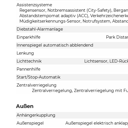
Assistenzsysteme
Regensensor, Notbremsassistent (City-Safety), Berganf
Abstandstempomat adaptiv (ACC), Verkehrzeichenerken
Müdigkeitserkennungs-Sensor, Notrufsystem, Abstand
Diebstahl-Alarmanlage
Einparkhilfe
Park Dista
Innenspiegel automatisch abblendend
Lenkung
Lichttechnik
Lichtsensor, LED-Rück
Pannenhilfe
Start/Stop-Automatik
Zentralverriegelung
Zentralverriegelung, Zentralverriegelung mit F
Außen
Anhängerkupplung
Außenspiegel
Außenspiegel elektrisch anklap