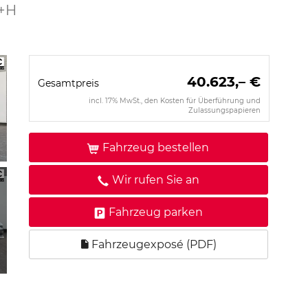
V+H
40.623,– €
Gesamtpreis
incl. 17% MwSt., den Kosten für Überführung und
Zulassungspapieren
Fahrzeug bestellen
Wir rufen Sie an
Fahrzeug parken
Fahrzeugexposé (PDF)