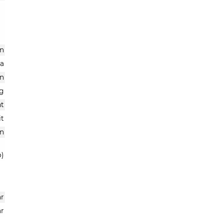
n
ra
n
g
ht
it
n
o)
r
ar