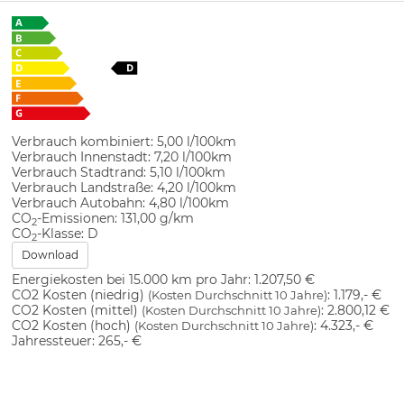
Verbrauch kombiniert:
5,00 l/100km
Verbrauch Innenstadt:
7,20 l/100km
Verbrauch Stadtrand:
5,10 l/100km
Verbrauch Landstraße:
4,20 l/100km
Verbrauch Autobahn:
4,80 l/100km
CO
-Emissionen:
131,00 g/km
2
CO
-Klasse:
D
2
Download
Energiekosten bei 15.000 km pro Jahr:
1.207,50 €
CO2 Kosten (niedrig)
:
1.179,- €
(Kosten Durchschnitt 10 Jahre)
CO2 Kosten (mittel)
:
2.800,12 €
(Kosten Durchschnitt 10 Jahre)
CO2 Kosten (hoch)
:
4.323,- €
(Kosten Durchschnitt 10 Jahre)
Jahressteuer:
265,- €