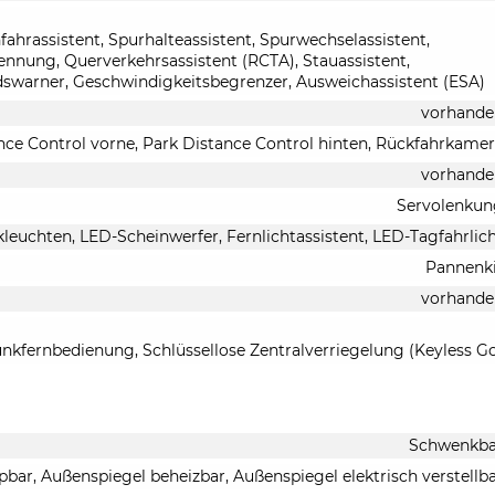
ahrassistent, Spurhalteassistent, Spurwechselassistent,
nung, Querverkehrsassistent (RCTA), Stauassistent,
swarner, Geschwindigkeitsbegrenzer, Ausweichassistent (ESA)
vorhande
nce Control vorne, Park Distance Control hinten, Rückfahrkame
vorhande
Servolenkun
leuchten, LED-Scheinwerfer, Fernlichtassistent, LED-Tagfahrlic
Pannenk
vorhande
unkfernbedienung, Schlüssellose Zentralverriegelung (Keyless G
Schwenkba
pbar, Außenspiegel beheizbar, Außenspiegel elektrisch verstellb