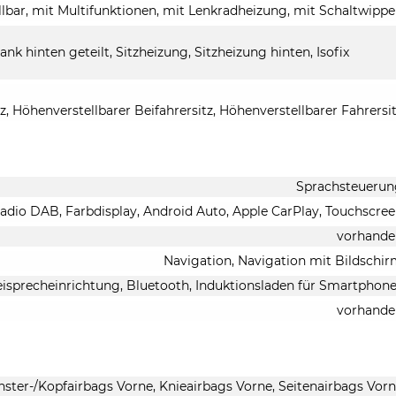
llbar, mit Multifunktionen, mit Lenkradheizung, mit Schaltwipp
ank hinten geteilt, Sitzheizung, Sitzheizung hinten, Isofix
z, Höhenverstellbarer Beifahrersitz, Höhenverstellbarer Fahrersi
Sprachsteuerun
lradio DAB, Farbdisplay, Android Auto, Apple CarPlay, Touchscre
vorhande
Navigation, Navigation mit Bildschi
eisprecheinrichtung, Bluetooth, Induktionsladen für Smartphon
vorhande
nster-/Kopfairbags Vorne, Knieairbags Vorne, Seitenairbags Vor