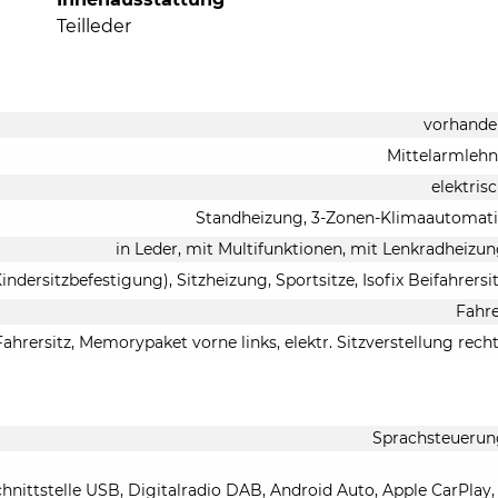
Teilleder
vorhande
Mittelarmleh
elektris
Standheizung, 3-Zonen-Klimaautomat
in Leder, mit Multifunktionen, mit Lenkradheizu
Kindersitzbefestigung), Sitzheizung, Sportsitze, Isofix Beifahrersi
Fahr
Fahrersitz, Memorypaket vorne links, elektr. Sitzverstellung rech
Sprachsteuerun
hnittstelle USB, Digitalradio DAB, Android Auto, Apple CarPlay,