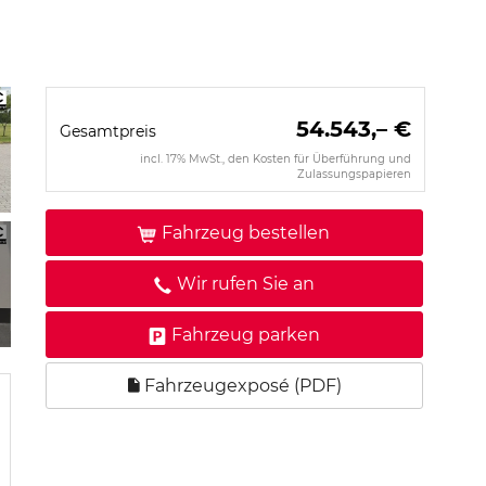
54.543,– €
Gesamtpreis
incl. 17% MwSt., den Kosten für Überführung und
Zulassungspapieren
Fahrzeug bestellen
Wir rufen Sie an
Fahrzeug parken
Fahrzeugexposé (PDF)