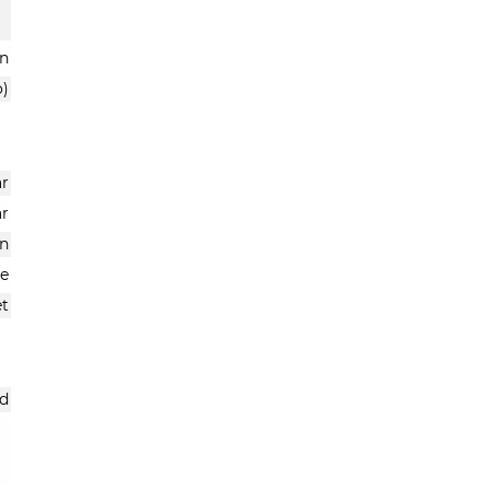
n
o)
r
ar
n
pe
et
ad