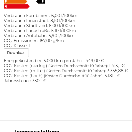
Verbrauch kombiniert:
6,00 l/100km
Verbrauch Innenstadt:
8,10 l/100km
Verbrauch Stadtrand:
6,00 l/100km
Verbrauch Landstraße:
5,10 l/100km
Verbrauch Autobahn:
5,90 l/100km
CO
-Emissionen:
157,00 g/km
2
CO
-Klasse:
F
2
Download
Energiekosten bei 15.000 km pro Jahr:
1.449,00 €
CO2 Kosten (niedrig)
:
1.413,- €
(Kosten Durchschnitt 10 Jahre)
CO2 Kosten (mittel)
:
3.355,88 €
(Kosten Durchschnitt 10 Jahre)
CO2 Kosten (hoch)
:
5.181,- €
(Kosten Durchschnitt 10 Jahre)
Jahressteuer:
330,- €
Innenausstattung