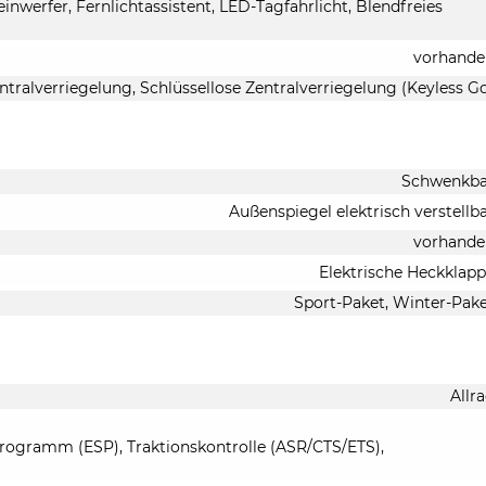
inwerfer, Fernlichtassistent, LED-Tagfahrlicht, Blendfreies
vorhande
ntralverriegelung, Schlüssellose Zentralverriegelung (Keyless G
Schwenkba
Außenspiegel elektrisch verstellb
vorhande
Elektrische Heckklap
Sport-Paket, Winter-Pak
Allr
-Programm (ESP), Traktionskontrolle (ASR/CTS/ETS),