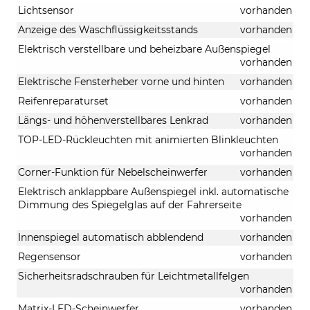
Lichtsensor
vorhanden
Anzeige des Waschflüssigkeitsstands
vorhanden
Elektrisch verstellbare und beheizbare Außenspiegel
vorhanden
Elektrische Fensterheber vorne und hinten
vorhanden
Reifenreparaturset
vorhanden
Längs- und höhenverstellbares Lenkrad
vorhanden
TOP-LED-Rückleuchten mit animierten Blinkleuchten
vorhanden
Corner-Funktion für Nebelscheinwerfer
vorhanden
Elektrisch anklappbare Außenspiegel inkl. automatische
Dimmung des Spiegelglas auf der Fahrerseite
vorhanden
Innenspiegel automatisch abblendend
vorhanden
Regensensor
vorhanden
Sicherheitsradschrauben für Leichtmetallfelgen
vorhanden
Matrix-LED-Scheinwerfer
vorhanden