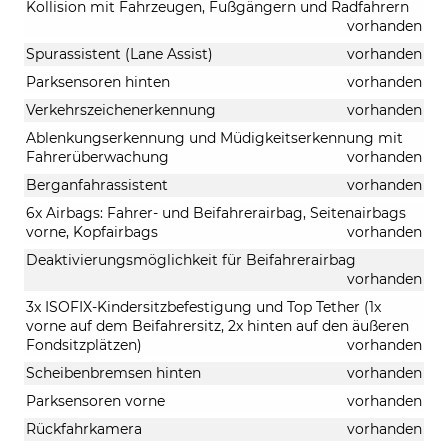
Kollision mit Fahrzeugen, Fußgängern und Radfahrern
vorhanden
Spurassistent (Lane Assist)
vorhanden
Parksensoren hinten
vorhanden
Verkehrszeichenerkennung
vorhanden
Ablenkungserkennung und Müdigkeitserkennung mit
Fahrerüberwachung
vorhanden
Berganfahrassistent
vorhanden
6x Airbags: Fahrer- und Beifahrerairbag, Seitenairbags
vorne, Kopfairbags
vorhanden
Deaktivierungsmöglichkeit für Beifahrerairbag
vorhanden
3x ISOFIX-Kindersitzbefestigung und Top Tether (1x
vorne auf dem Beifahrersitz, 2x hinten auf den äußeren
Fondsitzplätzen)
vorhanden
Scheibenbremsen hinten
vorhanden
Parksensoren vorne
vorhanden
Rückfahrkamera
vorhanden