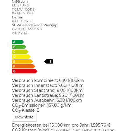
1.498 ccm
LEISTUNG
110 kW (150 PS)
KRAFTSTOFF
Benzin
KATEGORIE
SUV/Geländewagen/Pickup
ERSTZULASSUNG
20.03.2026
Verbrauch kombiniert:
6,10 l/100km
Verbrauch Innenstadt:
7,60 l/100km
Verbrauch Stadtrand:
6,00 l/100km
Verbrauch Landstraße:
5,20 l/100km
Verbrauch Autobahn:
6,30 l/100km
CO
-Emissionen:
137,00 g/km
2
CO
-Klasse:
E
2
Download
Energiekosten bei 15.000 km pro Jahr:
1.595,76 €
CO2 Kosten (niedrig)
:
(Kosten Durchschnitt 10 Jahre)