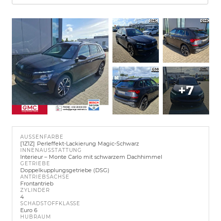
+7
AUSSENFARBE
1Z1Z
Perleffekt-Lackierung Magic-Schwarz
INNENAUSSTATTUNG
Interieur – Monte Carlo mit schwarzem Dachhimmel
GETRIEBE
Doppelkupplungsgetriebe (DSG)
ANTRIEBSACHSE
Frontantrieb
ZYLINDER
4
SCHADSTOFFKLASSE
Euro 6
HUBRAUM