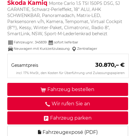
Skoda Kamiq
Monte Carlo 1.5 TSI 150PS DSG, 5J
GARANTIE, Schwarz-Perleffekt, 18" ALU, AHK
SCHWENKBAR, Panoramadach, Matrix-LED,
Parksensoren v/h, Kamera, Tempomat, Virtual Cockpit
(8"!!), Kessy, Winter-Paket, Climatronic, Radio 8",
SmartLink, NSW, Sport-M-Lederlenkrad beheizt
Fahrzeugnr.:
345839
sofort lieferbar
Neuwagen mit Kurzzeitzulassung
Zentrallager
30.870,– €
Gesamtpreis
incl. 17% MwSt., den Kosten für Überführung und Zulassungspapieren
Fahrzeug bestellen
Wir rufen Sie an
Fahrzeug parken
Fahrzeugexposé (PDF)