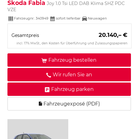
Skoda Fabia
Joy 1.0 Tsi LED DAB Klima SHZ PDC
VZE
Fahrzeugnr.:
340949
sofort lieferbar
Neuwagen
20.140,– €
Gesamtpreis
incl. 17% MwSt., den Kosten für Überführung und Zulassungspapieren
Fahrzeug bestellen
Wir rufen Sie an
Fahrzeug parken
Fahrzeugexposé (PDF)