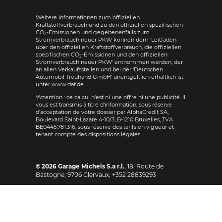
Weitere Informationen zum offiziellen
Kraftstoffverbrauch und zu den offiziellen spezifischen
CO
-Emissionen und gegebenenfalls zum
2
Stromverbrauch neuer PKW können dem 'Leitfaden
über den offiziellen Kraftstoffverbrauch, die offiziellen
spezifischen CO
-Emissionen und den offiziellen
2
Stromverbrauch neuer PKW' entnommen werden, der
an allen Verkaufsstellen und bei der 'Deutschen
Automobil Treuhand GmbH' unentgeltlich erhältlich ist
unter www.dat.de.
*Attention : ce calcul n'est ni une offre ni une publicité. Il
vous est transmis à titre d'information, sous réserve
d'acceptation de votre dossier par AlphaCredit SA,
Boulevard Saint-Lazare 4-10/3, B-1210 Bruxelles, TVA
BE0445.781.316, sous réserve des tarifs en vigueur et
tenant compte des dispositions légales.
© 2026
Garage Michels S.a r.l.
,
18, Route de
Bastogne
,
9706
Clervaux,
+352 28839293