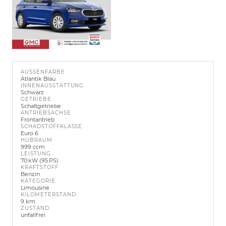
AUSSENFARBE
Atlantik Blau
INNENAUSSTATTUNG
Schwarz
GETRIEBE
Schaltgetriebe
ANTRIEBSACHSE
Frontantrieb
SCHADSTOFFKLASSE
Euro 6
HUBRAUM
999 ccm
LEISTUNG
70 kW (95 PS)
KRAFTSTOFF
Benzin
KATEGORIE
Limousine
KILOMETERSTAND
9 km
ZUSTAND
unfallfrei