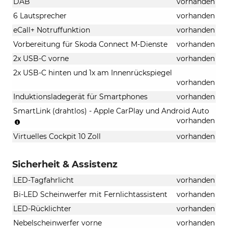
DAB
vorhanden
6 Lautsprecher
vorhanden
eCall+ Notruffunktion
vorhanden
Vorbereitung für Skoda Connect M-Dienste
vorhanden
2x USB-C vorne
vorhanden
2x USB-C hinten und 1x am Innenrückspiegel
vorhanden
Induktionsladegerät für Smartphones
vorhanden
SmartLink (drahtlos) - Apple CarPlay und Android Auto
(Musikstreaming
vorhanden
integriert,
Virtuelles Cockpit 10 Zoll
vorhanden
Android
Auto,
Appel
Sicherheit & Assistenz
Carplay)
LED-Tagfahrlicht
vorhanden
Bi-LED Scheinwerfer mit Fernlichtassistent
vorhanden
LED-Rücklichter
vorhanden
Nebelscheinwerfer vorne
vorhanden