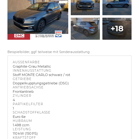
+18
Beispielbilder, ggf. teilweise mit Sonderausstattung
AUSSENFARBE
Graphite-Grau Metallic
INNENAUSSTATTUNG
Stoff MONTE CARLO schwarz / rot
GETRIEBE
Doppelkupplungsgetriebe (DSG)
ANTRIEBSACHSE
Frontantrieb
ZYLINDER
4
PARTIKELFILTER
1
SCHADSTOFFKLASSE
Euro 6e
HUBRAUM
1.498 ccm
LEISTUNG
110 kW (150 PS)
KRAFTSTOFF