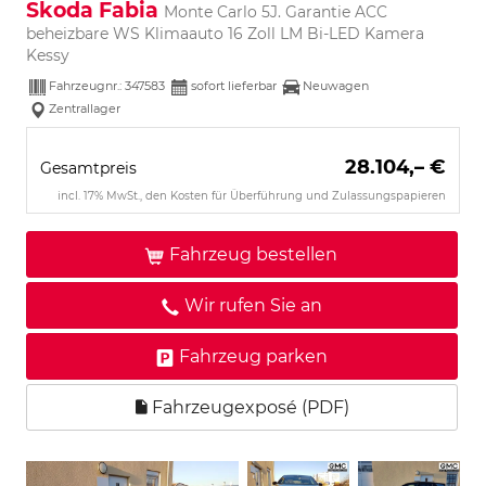
Skoda Fabia
Monte Carlo 5J. Garantie ACC
beheizbare WS Klimaauto 16 Zoll LM Bi-LED Kamera
Kessy
Fahrzeugnr.:
347583
sofort lieferbar
Neuwagen
Zentrallager
28.104,– €
Gesamtpreis
incl. 17% MwSt., den Kosten für Überführung und Zulassungspapieren
Fahrzeug bestellen
Wir rufen Sie an
Fahrzeug parken
Fahrzeugexposé (PDF)