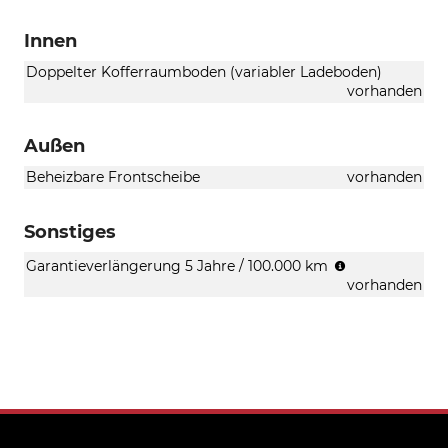
Innen
Doppelter Kofferraumboden (variabler Ladeboden)
vorhanden
Außen
Beheizbare Frontscheibe
vorhanden
Sonstiges
was
Garantieverlängerung 5 Jahre / 100.000 km
zuerst
vorhanden
eintritt