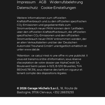
Impressum
AGB
Widerrufsbelehrung
Datenschutz
Cookie-Einstellungen
Weitere Informationen zum offiziellen
Kraftstoffverbrauch und zu den offiziellen spezifischen
CO
-Emissionen und gegebenenfalls zum
2
Stromverbrauch neuer PKW können dem 'Leitfaden
über den offiziellen Kraftstoffverbrauch, die offiziellen
spezifischen CO
-Emissionen und den offiziellen
2
Stromverbrauch neuer PKW' entnommen werden, der
an allen Verkaufsstellen und bei der 'Deutschen
Automobil Treuhand GmbH' unentgeltlich erhältlich ist
unter www.dat.de.
*Attention : ce calcul n'est ni une offre ni une publicité. Il
vous est transmis à titre d'information, sous réserve
d'acceptation de votre dossier par AlphaCredit SA,
Boulevard Saint-Lazare 4-10/3, B-1210 Bruxelles, TVA
BE0445.781.316, sous réserve des tarifs en vigueur et
tenant compte des dispositions légales.
© 2026
Garage Michels S.a r.l.
,
18, Route de
Bastogne
,
9706
Clervaux,
+352 28839293