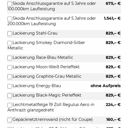
Skoda Anschlussgarantie auf 5 Jahre oder
675,– €
100.000km Laufleistung
Skoda Anschlussgarantie auf 5 Jahre oder
1.541,– €
200.000km Laufleistung
Lackierung Stahl-Grau
829,– €
Lackierung Smokey Diamond-Silber
829,– €
Metallic
Lackierung Race-Blau Metallic
829,– €
Lackierung Moon-Weiß Perleffekt
829,– €
Lackierung Graphite-Grau Metallic
829,– €
Lackierung Energy-Blau
ohne Aufpreis
Lackierung Black-Magic Perleffekt
829,– €
Leichtmetallfelge 19 Zoll Regulus Aero in
224,– €
Anthrazit glanzgedreht
Gepäcknetztrennwand (nicht für Coupe)
160,– €