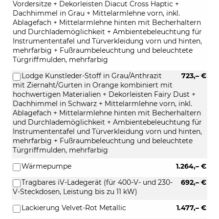
Vordersitze + Dekorleisten Diacut Cross Haptic +
Dachhimmel in Grau + Mittelarmlehne vorn, inkl.
Ablagefach + Mittelarmlehne hinten mit Becherhaltern
und Durchlademöglichkeit + Ambientebeleuchtung für
Instrumententafel und Türverkleidung vorn und hinten,
mehrfarbig + Fußraumbeleuchtung und beleuchtete
Türgriffmulden, mehrfarbig
Lodge Kunstleder-Stoff in Grau/Anthrazit
723,– €
mit Ziernaht/Gurten in Orange kombiniert mit
hochwertigen Materialien + Dekorleisten Fairy Dust +
Dachhimmel in Schwarz + Mittelarmlehne vorn, inkl.
Ablagefach + Mittelarmlehne hinten mit Becherhaltern
und Durchlademöglichkeit + Ambientebeleuchtung für
Instrumententafel und Türverkleidung vorn und hinten,
mehrfarbig + Fußraumbeleuchtung und beleuchtete
Türgriffmulden, mehrfarbig
Wärmepumpe
1.264,– €
Tragbares iV-Ladegerät (für 400-V- und 230-
692,– €
V-Steckdosen, Leistung bis zu 11 kW)
Lackierung Velvet-Rot Metallic
1.477,– €