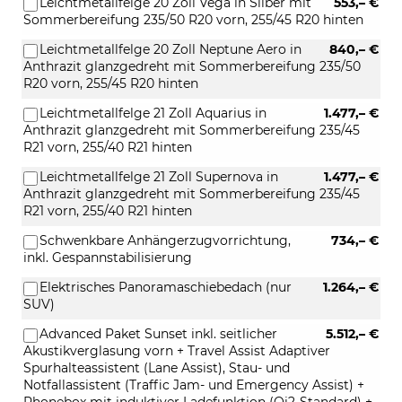
Leichtmetallfelge 20 Zoll Vega in Silber mit
553,– €
Sommerbereifung 235/50 R20 vorn, 255/45 R20 hinten
Leichtmetallfelge 20 Zoll Neptune Aero in
840,– €
Anthrazit glanzgedreht mit Sommerbereifung 235/50
R20 vorn, 255/45 R20 hinten
Leichtmetallfelge 21 Zoll Aquarius in
1.477,– €
Anthrazit glanzgedreht mit Sommerbereifung 235/45
R21 vorn, 255/40 R21 hinten
Leichtmetallfelge 21 Zoll Supernova in
1.477,– €
Anthrazit glanzgedreht mit Sommerbereifung 235/45
R21 vorn, 255/40 R21 hinten
Schwenkbare Anhängerzugvorrichtung,
734,– €
inkl. Gespannstabilisierung
Elektrisches Panoramaschiebedach (nur
1.264,– €
SUV)
Advanced Paket Sunset inkl. seitlicher
5.512,– €
Akustikverglasung vorn + Travel Assist Adaptiver
Spurhalteassistent (Lane Assist), Stau- und
Notfallassistent (Traffic Jam- und Emergency Assist) +
Phonebox mit induktiver Ladefunktion (Qi2-Standard) +