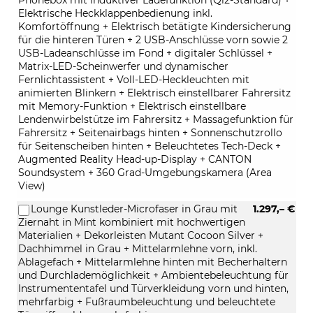
Elektrische Heckklappenbedienung inkl.
Komfortöffnung + Elektrisch betätigte Kindersicherung
für die hinteren Türen + 2 USB-Anschlüsse vorn sowie 2
USB-Ladeanschlüsse im Fond + digitaler Schlüssel +
Matrix-LED-Scheinwerfer und dynamischer
Fernlichtassistent + Voll-LED-Heckleuchten mit
animierten Blinkern + Elektrisch einstellbarer Fahrersitz
mit Memory-Funktion + Elektrisch einstellbare
Lendenwirbelstütze im Fahrersitz + Massagefunktion für
Fahrersitz + Seitenairbags hinten + Sonnenschutzrollo
für Seitenscheiben hinten + Beleuchtetes Tech-Deck +
Augmented Reality Head-up-Display + CANTON
Soundsystem + 360 Grad-Umgebungskamera (Area
View)
Lounge Kunstleder-Microfaser in Grau mit
1.297,– €
Ziernaht in Mint kombiniert mit hochwertigen
Materialien + Dekorleisten Mutant Cocoon Silver +
Dachhimmel in Grau + Mittelarmlehne vorn, inkl.
Ablagefach + Mittelarmlehne hinten mit Becherhaltern
und Durchlademöglichkeit + Ambientebeleuchtung für
Instrumententafel und Türverkleidung vorn und hinten,
mehrfarbig + Fußraumbeleuchtung und beleuchtete