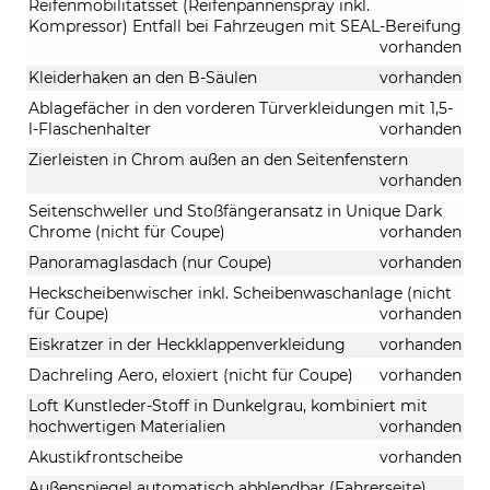
Reifenmobilitätsset (Reifenpannenspray inkl.
Kompressor) Entfall bei Fahrzeugen mit SEAL-Bereifung
vorhanden
Kleiderhaken an den B-Säulen
vorhanden
Ablagefächer in den vorderen Türverkleidungen mit 1,5-
l-Flaschenhalter
vorhanden
Zierleisten in Chrom außen an den Seitenfenstern
vorhanden
Seitenschweller und Stoßfängeransatz in Unique Dark
Chrome (nicht für Coupe)
vorhanden
Panoramaglasdach (nur Coupe)
vorhanden
Heckscheibenwischer inkl. Scheibenwaschanlage (nicht
für Coupe)
vorhanden
Eiskratzer in der Heckklappenverkleidung
vorhanden
Dachreling Aero, eloxiert (nicht für Coupe)
vorhanden
Loft Kunstleder-Stoff in Dunkelgrau, kombiniert mit
hochwertigen Materialien
vorhanden
Akustikfrontscheibe
vorhanden
Außenspiegel automatisch abblendbar (Fahrerseite)