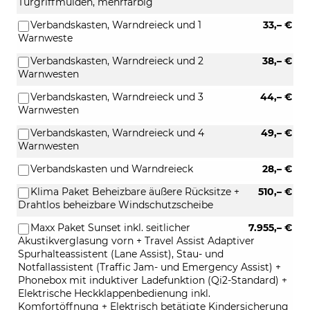
Türgriffmulden, mehrfarbig
Verbandskasten, Warndreieck und 1
33,– €
Warnweste
Verbandskasten, Warndreieck und 2
38,– €
Warnwesten
Verbandskasten, Warndreieck und 3
44,– €
Warnwesten
Verbandskasten, Warndreieck und 4
49,– €
Warnwesten
Verbandskasten und Warndreieck
28,– €
Klima Paket Beheizbare äußere Rücksitze +
510,– €
Drahtlos beheizbare Windschutzscheibe
Maxx Paket Sunset inkl. seitlicher
7.955,– €
Akustikverglasung vorn + Travel Assist Adaptiver
Spurhalteassistent (Lane Assist), Stau- und
Notfallassistent (Traffic Jam- und Emergency Assist) +
Phonebox mit induktiver Ladefunktion (Qi2-Standard) +
Elektrische Heckklappenbedienung inkl.
Komfortöffnung + Elektrisch betätigte Kindersicherung