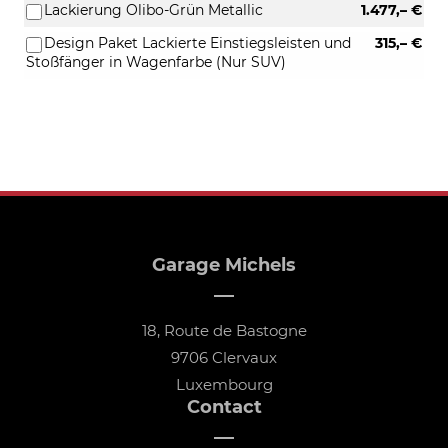
Lackierung Olibo-Grün Metallic
1.477,– €
Design Paket Lackierte Einstiegsleisten und
315,– €
Stoßfänger in Wagenfarbe (Nur SUV)
Garage Michels
18, Route de Bastogne
9706 Clervaux
Luxembourg
Contact