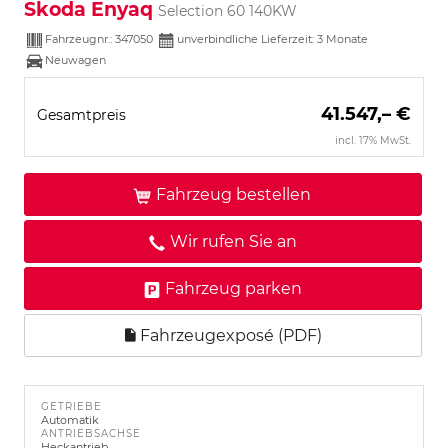
Skoda Enyaq
Selection 60 140KW
Fahrzeugnr.:
347050
unverbindliche Lieferzeit:
3 Monate
Neuwagen
41.547,– €
Gesamtpreis
incl. 17% MwSt.
Fahrzeug bestellen
Wir rufen Sie an
Fahrzeug parken
Fahrzeugexposé (PDF)
GETRIEBE
Automatik
ANTRIEBSACHSE
Heckantrieb