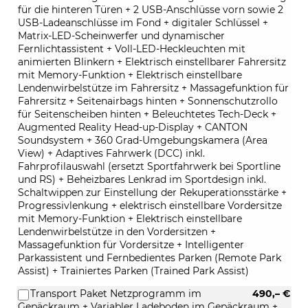
für die hinteren Türen + 2 USB-Anschlüsse vorn sowie 2
USB-Ladeanschlüsse im Fond + digitaler Schlüssel +
Matrix-LED-Scheinwerfer und dynamischer
Fernlichtassistent + Voll-LED-Heckleuchten mit
animierten Blinkern + Elektrisch einstellbarer Fahrersitz
mit Memory-Funktion + Elektrisch einstellbare
Lendenwirbelstütze im Fahrersitz + Massagefunktion für
Fahrersitz + Seitenairbags hinten + Sonnenschutzrollo
für Seitenscheiben hinten + Beleuchtetes Tech-Deck +
Augmented Reality Head-up-Display + CANTON
Soundsystem + 360 Grad-Umgebungskamera (Area
View) + Adaptives Fahrwerk (DCC) inkl.
Fahrprofilauswahl (ersetzt Sportfahrwerk bei Sportline
und RS) + Beheizbares Lenkrad im Sportdesign inkl.
Schaltwippen zur Einstellung der Rekuperationsstärke +
Progressivlenkung + elektrisch einstellbare Vordersitze
mit Memory-Funktion + Elektrisch einstellbare
Lendenwirbelstütze in den Vordersitzen +
Massagefunktion für Vordersitze + Intelligenter
Parkassistent und Fernbedientes Parken (Remote Park
Assist) + Trainiertes Parken (Trained Park Assist)
Transport Paket Netzprogramm im
490,– €
Gepäckraum + Variabler Ladeboden im Gepäckraum +