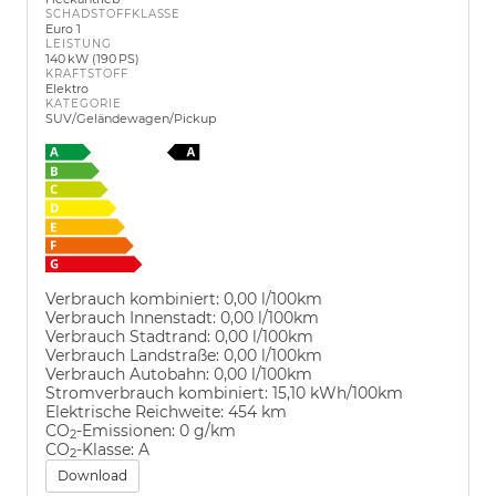
SCHADSTOFFKLASSE
Euro 1
LEISTUNG
140 kW (190 PS)
KRAFTSTOFF
Elektro
KATEGORIE
SUV/Geländewagen/Pickup
Verbrauch kombiniert:
0,00 l/100km
Verbrauch Innenstadt:
0,00 l/100km
Verbrauch Stadtrand:
0,00 l/100km
Verbrauch Landstraße:
0,00 l/100km
Verbrauch Autobahn:
0,00 l/100km
Stromverbrauch kombiniert:
15,10 kWh/100km
Elektrische Reichweite:
454 km
CO
-Emissionen:
0 g/km
2
CO
-Klasse:
A
2
Download