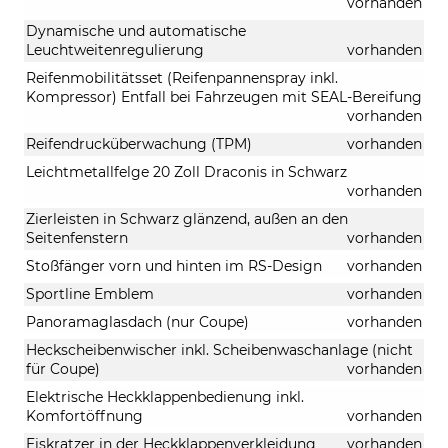
vorhanden
Dynamische und automatische
Leuchtweitenregulierung
vorhanden
Reifenmobilitätsset (Reifenpannenspray inkl.
Kompressor) Entfall bei Fahrzeugen mit SEAL-Bereifung
vorhanden
Reifendrucküberwachung (TPM)
vorhanden
Leichtmetallfelge 20 Zoll Draconis in Schwarz
vorhanden
Zierleisten in Schwarz glänzend, außen an den
Seitenfenstern
vorhanden
Stoßfänger vorn und hinten im RS-Design
vorhanden
Sportline Emblem
vorhanden
Panoramaglasdach (nur Coupe)
vorhanden
Heckscheibenwischer inkl. Scheibenwaschanlage (nicht
für Coupe)
vorhanden
Elektrische Heckklappenbedienung inkl.
Komfortöffnung
vorhanden
Eiskratzer in der Heckklappenverkleidung
vorhanden