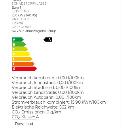
SCHADSTOFFKLASSE
Euro 1
LEISTUNG
250 kW (340 PS)
KRAFTSTOFF
Elektro
KATEGORIE
SUV/Geländewagen/Pickup
Verbrauch kombiniert:
0,00 l/100km
Verbrauch Innenstadt:
0,00 l/100km
Verbrauch Stadtrand:
0,00 l/100km
Verbrauch Landstraße:
0,00 l/100km
Verbrauch Autobahn:
0,00 l/100km
Stromverbrauch kombiniert:
15,90 kWh/100km
Elektrische Reichweite:
562 km
CO
-Emissionen:
0 g/km
2
CO
-Klasse:
A
2
Download