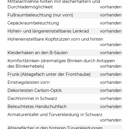
Mittelarmlehne hinten mit Becherhaltern und
Durchlademöglichkeit
vorhanden
Fußraumbeleuchtung (nur vorn)
vorhanden
Gepäckraumbeleuchtung
vorhanden
Höhen- und längeneinstellbares Lenkrad
vorhanden
Höheneinstellbare Kopfstützen vorn und hinten
vorhanden
Kleiderhaken an den B-Säulen
vorhanden
Komfortblinken (dreimaliges Blinken durch Antippen
des Blinkerhebels)
vorhanden
Frunk (Ablagefach unter der Fronthaube)
vorhanden
Einstiegsleisten vorn
vorhanden
Dekorleisten Carbon-Optik
vorhanden
Dachhimmel in Schwarz
vorhanden
Beleuchtetes Handschuhfach
vorhanden
Armaturentafel und Türverkleidung in Schwarz
vorhanden
Ablagefächer in den hinteren Türverkleidungen