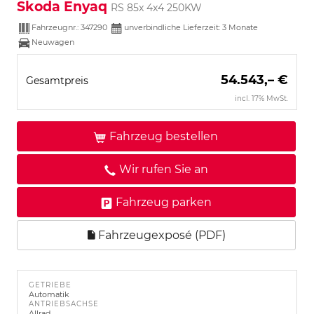
Skoda Enyaq
RS 85x 4x4 250KW
Fahrzeugnr.:
347290
unverbindliche Lieferzeit:
3 Monate
Neuwagen
54.543,– €
Gesamtpreis
incl. 17% MwSt.
Fahrzeug bestellen
Wir rufen Sie an
Fahrzeug parken
Fahrzeugexposé (PDF)
GETRIEBE
Automatik
ANTRIEBSACHSE
Allrad