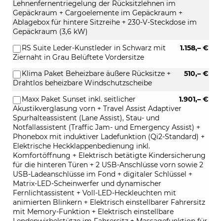
Lehnenfernentriegelung der Rücksitzlehnen im
Gepäckraum + Cargoelemente im Gepäckraum +
Ablagebox für hintere Sitzreihe + 230-V-Steckdose im
Gepäckraum (3,6 kW)
RS Suite Leder-Kunstleder in Schwarz mit
1.158,– €
Ziernaht in Grau Belüftete Vordersitze
Klima Paket Beheizbare äußere Rücksitze +
510,– €
Drahtlos beheizbare Windschutzscheibe
Maxx Paket Sunset inkl. seitlicher
1.901,– €
Akustikverglasung vorn + Travel Assist Adaptiver
Spurhalteassistent (Lane Assist), Stau- und
Notfallassistent (Traffic Jam- und Emergency Assist) +
Phonebox mit induktiver Ladefunktion (Qi2-Standard) +
Elektrische Heckklappenbedienung inkl.
Komfortöffnung + Elektrisch betätigte Kindersicherung
für die hinteren Türen + 2 USB-Anschlüsse vorn sowie 2
USB-Ladeanschlüsse im Fond + digitaler Schlüssel +
Matrix-LED-Scheinwerfer und dynamischer
Fernlichtassistent + Voll-LED-Heckleuchten mit
animierten Blinkern + Elektrisch einstellbarer Fahrersitz
mit Memory-Funktion + Elektrisch einstellbare
Lendenwirbelstütze im Fahrersitz + Massagefunktion für