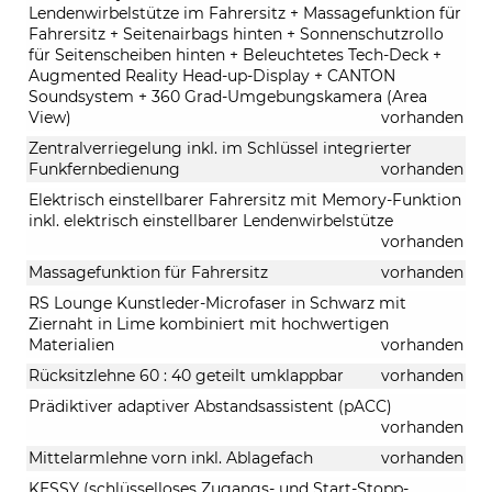
Lendenwirbelstütze im Fahrersitz + Massagefunktion für
Fahrersitz + Seitenairbags hinten + Sonnenschutzrollo
für Seitenscheiben hinten + Beleuchtetes Tech-Deck +
Augmented Reality Head-up-Display + CANTON
Soundsystem + 360 Grad-Umgebungskamera (Area
View)
vorhanden
Zentralverriegelung inkl. im Schlüssel integrierter
Funkfernbedienung
vorhanden
Elektrisch einstellbarer Fahrersitz mit Memory-Funktion
inkl. elektrisch einstellbarer Lendenwirbelstütze
vorhanden
Massagefunktion für Fahrersitz
vorhanden
RS Lounge Kunstleder-Microfaser in Schwarz mit
Ziernaht in Lime kombiniert mit hochwertigen
Materialien
vorhanden
Rücksitzlehne 60 : 40 geteilt umklappbar
vorhanden
Prädiktiver adaptiver Abstandsassistent (pACC)
vorhanden
Mittelarmlehne vorn inkl. Ablagefach
vorhanden
KESSY (schlüsselloses Zugangs- und Start-Stopp-