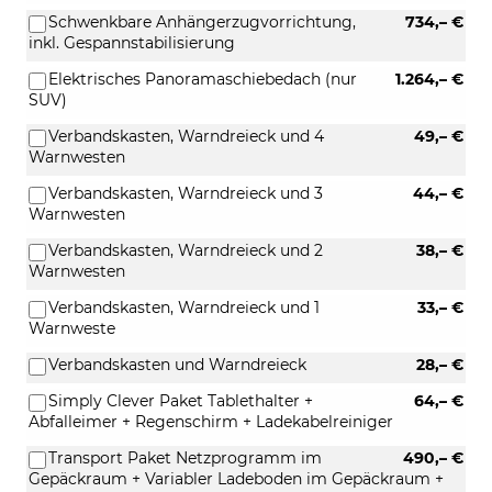
Schwenkbare Anhängerzugvorrichtung,
734,– €
inkl. Gespannstabilisierung
Elektrisches Panoramaschiebedach (nur
1.264,– €
SUV)
Verbandskasten, Warndreieck und 4
49,– €
Warnwesten
Verbandskasten, Warndreieck und 3
44,– €
Warnwesten
Verbandskasten, Warndreieck und 2
38,– €
Warnwesten
Verbandskasten, Warndreieck und 1
33,– €
Warnweste
Verbandskasten und Warndreieck
28,– €
Simply Clever Paket Tablethalter +
64,– €
Abfalleimer + Regenschirm + Ladekabelreiniger
Transport Paket Netzprogramm im
490,– €
Gepäckraum + Variabler Ladeboden im Gepäckraum +