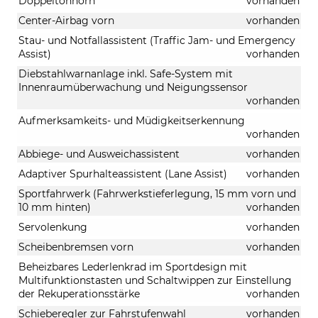
Doppeltonhorn
vorhanden
Center-Airbag vorn
vorhanden
Stau- und Notfallassistent (Traffic Jam- und Emergency
Assist)
vorhanden
Diebstahlwarnanlage inkl. Safe-System mit
Innenraumüberwachung und Neigungssensor
vorhanden
Aufmerksamkeits- und Müdigkeitserkennung
vorhanden
Abbiege- und Ausweichassistent
vorhanden
Adaptiver Spurhalteassistent (Lane Assist)
vorhanden
Sportfahrwerk (Fahrwerkstieferlegung, 15 mm vorn und
10 mm hinten)
vorhanden
Servolenkung
vorhanden
Scheibenbremsen vorn
vorhanden
Beheizbares Lederlenkrad im Sportdesign mit
Multifunktionstasten und Schaltwippen zur Einstellung
der Rekuperationsstärke
vorhanden
Schieberegler zur Fahrstufenwahl
vorhanden