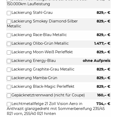
150.000km Laufleistung
Lackierung Stahl-Grau
829,– €
Lackierung Smokey Diamond-Silber
829,– €
Metallic
Lackierung Race-Blau Metallic
829,– €
Lackierung Olibo-Grün Metallic
1.477,– €
Lackierung Moon-Weiß Perleffekt
829,– €
Lackierung Energy-Blau
ohne Aufpreis
Lackierung Graphite-Grau Metallic
829,– €
Lackierung Mamba-Grün
829,– €
Lackierung Black-Magic Perleffekt
829,– €
Gepäcknetztrennwand (nicht für Coupe)
160,– €
Leichtmetallfelge 21 Zoll Vision Aero in
734,– €
Anthrazit glanzgedreht mit Sommerbereifung 235/45
R21 vorn, 255/40 R21 hinten