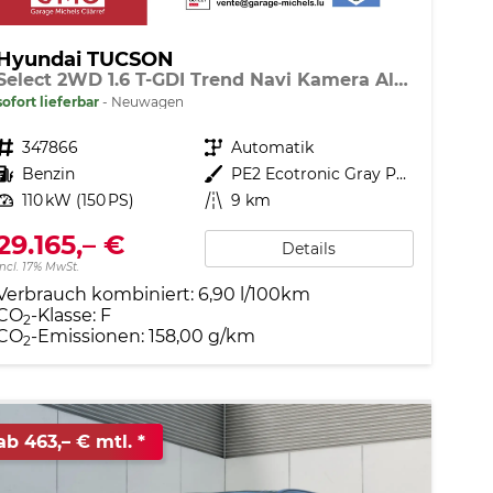
Hyundai TUCSON
Select 2WD 1.6 T-GDI Trend Navi Kamera Alu SHZ LED
sofort lieferbar
Neuwagen
Fahrzeugnr.
347866
Getriebe
Automatik
Kraftstoff
Benzin
Außenfarbe
PE2 Ecotronic Gray Pearl
Leistung
110 kW (150 PS)
Kilometerstand
9 km
29.165,– €
Details
incl. 17% MwSt.
Verbrauch kombiniert:
6,90 l/100km
CO
-Klasse:
F
2
CO
-Emissionen:
158,00 g/km
2
ab 463,– € mtl.