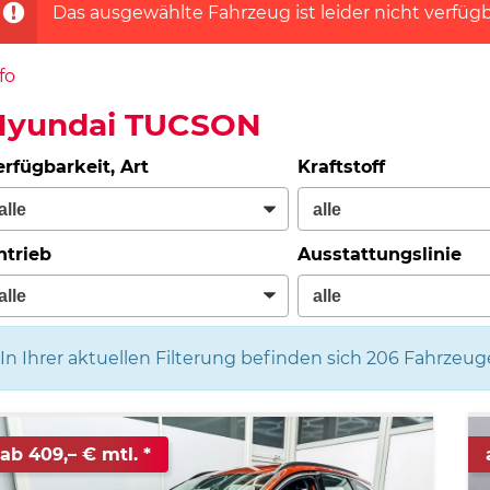
Das ausgewählte Fahrzeug ist leider nicht verfügb
fo
Hyundai TUCSON
erfügbarkeit, Art
Kraftstoff
ntrieb
Ausstattungslinie
In Ihrer aktuellen Filterung befinden sich
206
Fahrzeug
ab 409,– € mtl.