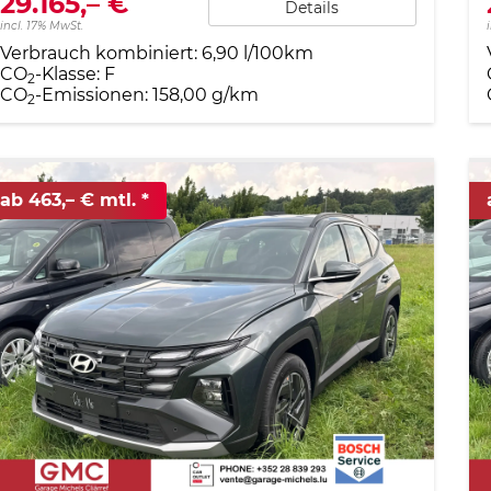
29.165,– €
Details
incl. 17% MwSt.
Verbrauch kombiniert:
6,90 l/100km
CO
-Klasse:
F
2
CO
-Emissionen:
158,00 g/km
2
ab 463,– € mtl.