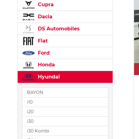
Cupra
Dacia
DS Automobiles
Fiat
Ford
Honda
Hyundai
BAYON
i10
i20
i30
i30 Kombi