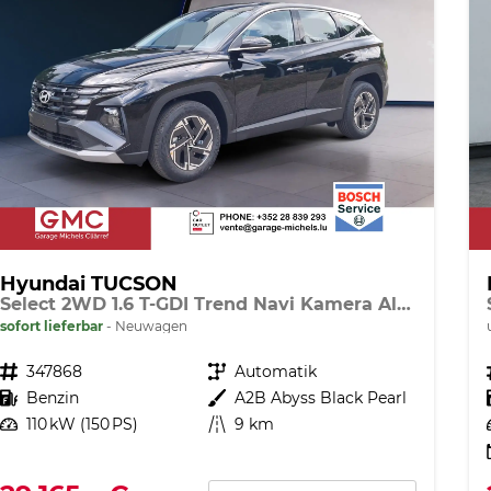
Hyundai TUCSON
Select 2WD 1.6 T-GDI Trend Navi Kamera Alu SHZ LED
sofort lieferbar
Neuwagen
Fahrzeugnr.
347868
Getriebe
Automatik
Kraftstoff
Benzin
Außenfarbe
A2B Abyss Black Pearl
Leistung
110 kW (150 PS)
Kilometerstand
9 km