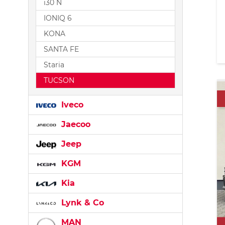
i30 N
IONIQ 6
KONA
SANTA FE
Staria
TUCSON
Iveco
Jaecoo
Jeep
KGM
Kia
Lynk & Co
MAN