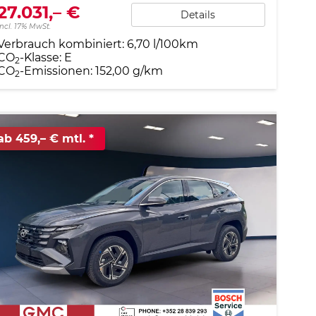
27.031,– €
Details
incl. 17% MwSt.
Verbrauch kombiniert:
6,70 l/100km
CO
-Klasse:
E
2
CO
-Emissionen:
152,00 g/km
2
ab 459,– € mtl.