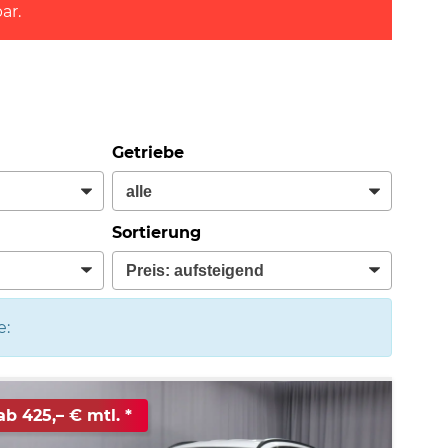
ar.
Getriebe
Sortierung
e:
ab 425,– € mtl.