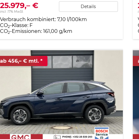
25.979,– €
Details
incl. 17% MwSt.
Verbrauch kombiniert:
7,10 l/100km
CO
-Klasse:
F
2
CO
-Emissionen:
161,00 g/km
2
ab 456,– € mtl.