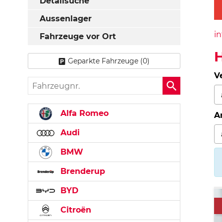
Detailsuche
Aussenlager
in
Fahrzeuge vor Ort
Geparkte Fahrzeuge (
0
)
V
Fahrzeugnr.
Alfa Romeo
A
Audi
BMW
Brenderup
BYD
Citroën