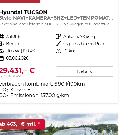
Hyundai TUCSON
Style NAVI+KAMERA+SHZ+LED+TEMPOMAT+17" ALU+PDC
unverbindliche Lieferzeit: SOFORT
Neuwagen mit Tageszulassung
Fahrzeugnr.
351086
Getriebe
Autom. 7-Gang
Kraftstoff
Benzin
Außenfarbe
Cypress Green Pearl
Leistung
110 kW (150 PS)
Kilometerstand
10 km
03.06.2026
29.431,– €
Details
incl. 17% MwSt.
Verbrauch kombiniert:
6,90 l/100km
CO
-Klasse:
F
2
CO
-Emissionen:
157,00 g/km
2
ab 463,– € mtl.