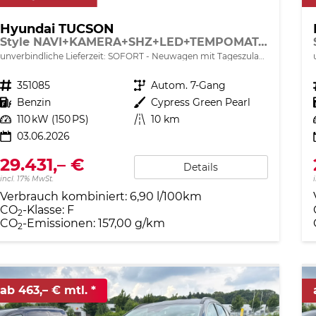
Hyundai TUCSON
Style NAVI+KAMERA+SHZ+LED+TEMPOMAT+17" ALU+PDC
unverbindliche Lieferzeit: SOFORT
Neuwagen mit Tageszulassung
Fahrzeugnr.
351085
Getriebe
Autom. 7-Gang
Kraftstoff
Benzin
Außenfarbe
Cypress Green Pearl
Leistung
110 kW (150 PS)
Kilometerstand
10 km
03.06.2026
29.431,– €
Details
incl. 17% MwSt.
Verbrauch kombiniert:
6,90 l/100km
CO
-Klasse:
F
2
CO
-Emissionen:
157,00 g/km
2
ab 463,– € mtl.