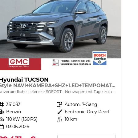
Hyundai TUCSON
Style NAVI+KAMERA+SHZ+LED+TEMPOMAT+17" ALU+PDC
unverbindliche Lieferzeit: SOFORT
Neuwagen mit Tageszulassung
Fahrzeugnr.
351083
Getriebe
Autom. 7-Gang
Kraftstoff
Benzin
Außenfarbe
Ecotronic Grey Pearl
Leistung
110 kW (150 PS)
Kilometerstand
10 km
03.06.2026