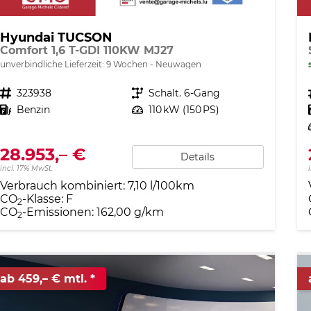
Hyundai TUCSON
Comfort 1,6 T-GDI 110KW MJ27
unverbindliche Lieferzeit:
9 Wochen
Neuwagen
Fahrzeugnr.
323938
Getriebe
Schalt. 6-Gang
Kraftstoff
Benzin
Leistung
110 kW (150 PS)
28.953,– €
Details
incl. 17% MwSt.
Verbrauch kombiniert:
7,10 l/100km
CO
-Klasse:
F
2
CO
-Emissionen:
162,00 g/km
2
ab 459,– € mtl.