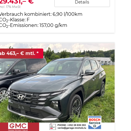
29.431,– €
Details
incl. 17% MwSt.
Verbrauch kombiniert:
6,90 l/100km
CO
-Klasse:
F
2
CO
-Emissionen:
157,00 g/km
2
ab 463,– € mtl.