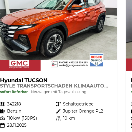
Hyundai TUCSON
STYLE TRANSPORTSCHADEN KLIMAAUTOMATIK TOTWINKEL NAVI SHZ RFK PDC
sofort lieferbar
Neuwagen mit Tageszulassung
Fahrzeugnr.
342218
Getriebe
Schaltgetriebe
Kraftstoff
Benzin
Außenfarbe
Jupiter Orange PL2
Leistung
110 kW (150 PS)
Kilometerstand
10 km
28.11.2025