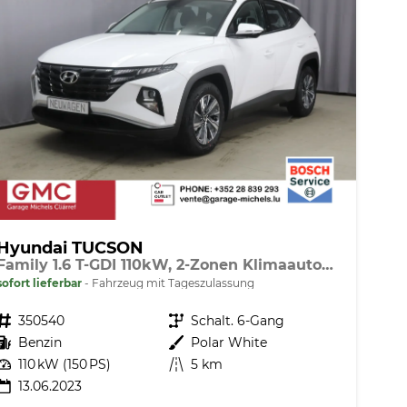
Hyundai TUCSON
Family 1.6 T-GDI 110kW, 2-Zonen Klimaautomatik, Sitzheizung, AppleCarPlay&Android Auto, Freisprecheinrichtung, Radio DAB, Verkehrszeichenerkennung, Rückfahrkamera, eCall Notrufsystem, 17 Zoll Leichtmetallfelgen, uvm.
sofort lieferbar
Fahrzeug mit Tageszulassung
Fahrzeugnr.
350540
Getriebe
Schalt. 6-Gang
Kraftstoff
Benzin
Außenfarbe
Polar White
Leistung
110 kW (150 PS)
Kilometerstand
5 km
13.06.2023