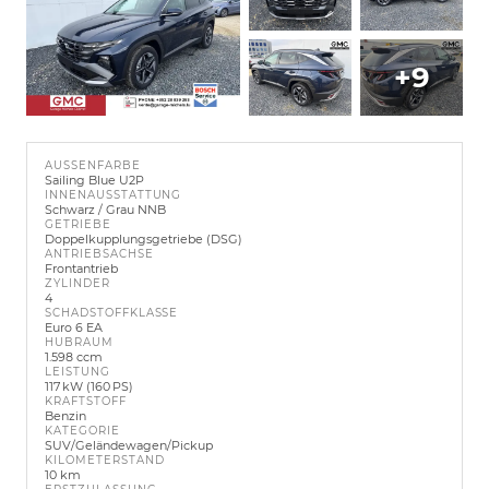
+9
AUSSENFARBE
Sailing Blue U2P
INNENAUSSTATTUNG
Schwarz / Grau NNB
GETRIEBE
Doppelkupplungsgetriebe (DSG)
ANTRIEBSACHSE
Frontantrieb
ZYLINDER
4
SCHADSTOFFKLASSE
Euro 6 EA
HUBRAUM
1.598 ccm
LEISTUNG
117 kW (160 PS)
KRAFTSTOFF
Benzin
KATEGORIE
SUV/Geländewagen/Pickup
KILOMETERSTAND
10 km