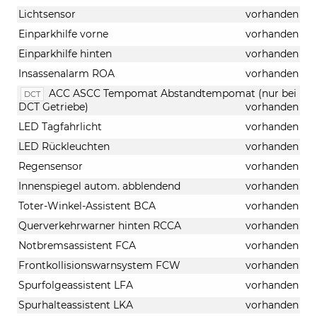
Lichtsensor
vorhanden
Einparkhilfe vorne
vorhanden
Einparkhilfe hinten
vorhanden
Insassenalarm ROA
vorhanden
ACC ASCC Tempomat Abstandtempomat (nur bei
DCT
DCT Getriebe)
vorhanden
LED Tagfahrlicht
vorhanden
LED Rückleuchten
vorhanden
Regensensor
vorhanden
Innenspiegel autom. abblendend
vorhanden
Toter-Winkel-Assistent BCA
vorhanden
Querverkehrwarner hinten RCCA
vorhanden
Notbremsassistent FCA
vorhanden
Frontkollisionswarnsystem FCW
vorhanden
Spurfolgeassistent LFA
vorhanden
Spurhalteassistent LKA
vorhanden