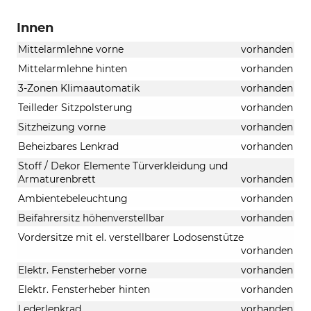
Innen
Mittelarmlehne vorne
vorhanden
Mittelarmlehne hinten
vorhanden
3-Zonen Klimaautomatik
vorhanden
Teilleder Sitzpolsterung
vorhanden
Sitzheizung vorne
vorhanden
Beheizbares Lenkrad
vorhanden
Stoff / Dekor Elemente Türverkleidung und
Armaturenbrett
vorhanden
Ambientebeleuchtung
vorhanden
Beifahrersitz höhenverstellbar
vorhanden
Vordersitze mit el. verstellbarer Lodosenstütze
vorhanden
Elektr. Fensterheber vorne
vorhanden
Elektr. Fensterheber hinten
vorhanden
Lederlenkrad
vorhanden