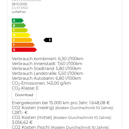
ERSTZULASSUNG
28.10.2025
ZUSTAND
unfallfrei
Verbrauch kombiniert:
6,30 l/100km
Verbrauch Innenstadt:
7,60 l/100km
Verbrauch Stadtrand:
5,80 l/100km
Verbrauch Landstraße:
5,50 l/100km
Verbrauch Autobahn:
6,80 l/100km
CO
-Emissionen:
143,00 g/km
2
CO
-Klasse:
E
2
Download
Energiekosten bei 15.000 km pro Jahr:
1.648,08 €
CO2 Kosten (niedrig)
:
(Kosten Durchschnitt 10 Jahre)
1.287,- €
CO2 Kosten (mittel)
:
(Kosten Durchschnitt 10 Jahre)
3.056,62 €
CO2 Kosten (hoch)
:
(Kosten Durchschnitt 10 Jahre)