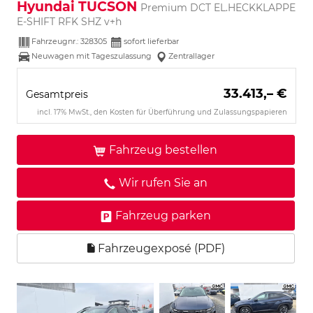
Hyundai TUCSON
Premium DCT EL.HECKKLAPPE
E-SHIFT RFK SHZ v+h
Fahrzeugnr.:
328305
sofort lieferbar
Neuwagen mit Tageszulassung
Zentrallager
33.413,– €
Gesamtpreis
incl. 17% MwSt., den Kosten für Überführung und Zulassungspapieren
Fahrzeug bestellen
Wir rufen Sie an
Fahrzeug parken
Fahrzeugexposé (PDF)