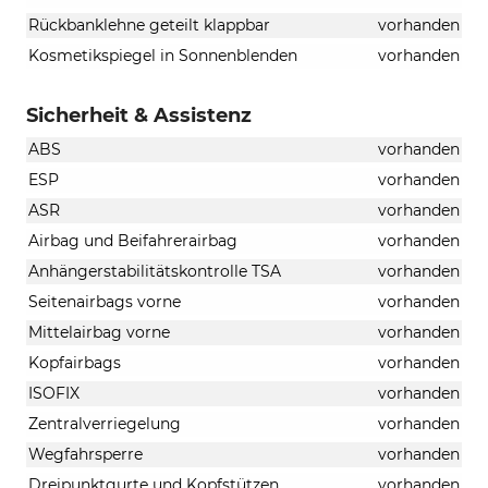
Rückbanklehne geteilt klappbar
vorhanden
Kosmetikspiegel in Sonnenblenden
vorhanden
Sicherheit & Assistenz
ABS
vorhanden
ESP
vorhanden
ASR
vorhanden
Airbag und Beifahrerairbag
vorhanden
Anhängerstabilitätskontrolle TSA
vorhanden
Seitenairbags vorne
vorhanden
Mittelairbag vorne
vorhanden
Kopfairbags
vorhanden
ISOFIX
vorhanden
Zentralverriegelung
vorhanden
Wegfahrsperre
vorhanden
Dreipunktgurte und Kopfstützen
vorhanden