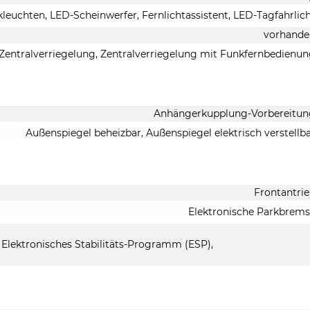
leuchten, LED-Scheinwerfer, Fernlichtassistent, LED-Tagfahrlic
vorhande
Zentralverriegelung, Zentralverriegelung mit Funkfernbedienu
Anhängerkupplung-Vorbereitun
Außenspiegel beheizbar, Außenspiegel elektrisch verstellb
Frontantri
Elektronische Parkbrem
 Elektronisches Stabilitäts-Programm (ESP),