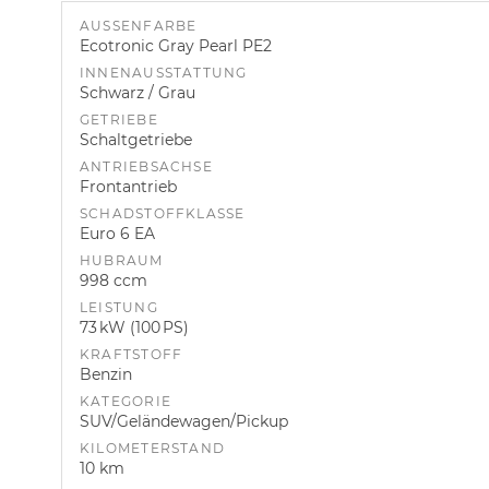
AUSSENFARBE
Ecotronic Gray Pearl PE2
INNENAUSSTATTUNG
Schwarz / Grau
GETRIEBE
Schaltgetriebe
ANTRIEBSACHSE
Frontantrieb
SCHADSTOFFKLASSE
Euro 6 EA
HUBRAUM
998 ccm
LEISTUNG
73 kW (100 PS)
KRAFTSTOFF
Benzin
KATEGORIE
SUV/Geländewagen/Pickup
KILOMETERSTAND
10 km