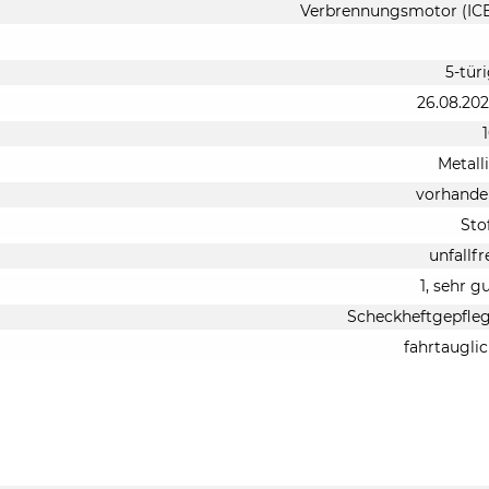
Verbrennungsmotor (IC
5-tür
26.08.20
Metall
vorhande
Sto
unfallfr
1, sehr g
Scheckheftgepfle
fahrtaugli