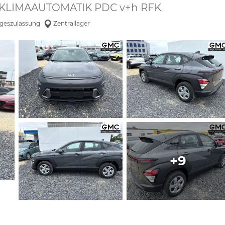
 KLIMAAUTOMATIK PDC v+h RFK
geszulassung
Zentrallager
+9