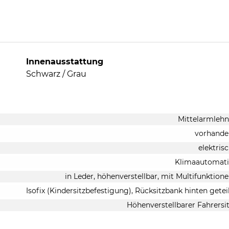
Innenausstattung
Schwarz / Grau
Mittelarmleh
vorhande
elektris
Klimaautomati
in Leder, höhenverstellbar, mit Multifunktion
Isofix (Kindersitzbefestigung), Rücksitzbank hinten getei
Höhenverstellbarer Fahrersi