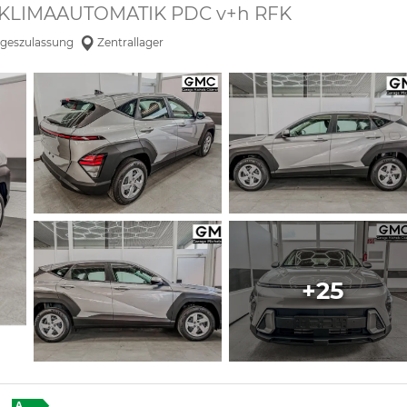
 KLIMAAUTOMATIK PDC v+h RFK
geszulassung
Zentrallager
+25