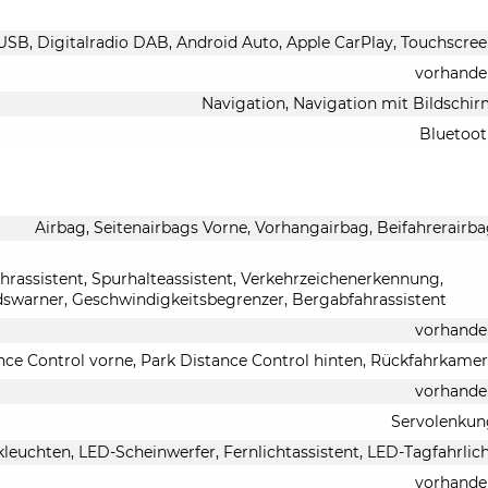
 USB, Digitalradio DAB, Android Auto, Apple CarPlay, Touchscre
vorhande
Navigation, Navigation mit Bildschi
Bluetoo
Airbag, Seitenairbags Vorne, Vorhangairbag, Beifahrerairb
rassistent, Spurhalteassistent, Verkehrzeichenerkennung,
swarner, Geschwindigkeitsbegrenzer, Bergabfahrassistent
vorhande
nce Control vorne, Park Distance Control hinten, Rückfahrkame
vorhande
Servolenkun
leuchten, LED-Scheinwerfer, Fernlichtassistent, LED-Tagfahrlic
vorhande