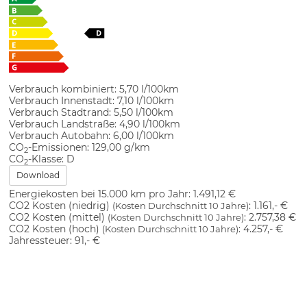
Verbrauch kombiniert:
5,70 l/100km
Verbrauch Innenstadt:
7,10 l/100km
Verbrauch Stadtrand:
5,50 l/100km
Verbrauch Landstraße:
4,90 l/100km
Verbrauch Autobahn:
6,00 l/100km
CO
-Emissionen:
129,00 g/km
2
CO
-Klasse:
D
2
Download
Energiekosten bei 15.000 km pro Jahr:
1.491,12 €
CO2 Kosten (niedrig)
:
1.161,- €
(Kosten Durchschnitt 10 Jahre)
CO2 Kosten (mittel)
:
2.757,38 €
(Kosten Durchschnitt 10 Jahre)
CO2 Kosten (hoch)
:
4.257,- €
(Kosten Durchschnitt 10 Jahre)
Jahressteuer:
91,- €