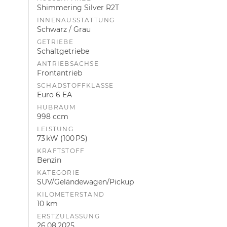
Shimmering Silver R2T
INNENAUSSTATTUNG
Schwarz / Grau
GETRIEBE
Schaltgetriebe
ANTRIEBSACHSE
Frontantrieb
SCHADSTOFFKLASSE
Euro 6 EA
HUBRAUM
998 ccm
LEISTUNG
73 kW (100 PS)
KRAFTSTOFF
Benzin
KATEGORIE
SUV/Geländewagen/Pickup
KILOMETERSTAND
10 km
ERSTZULASSUNG
26.08.2025