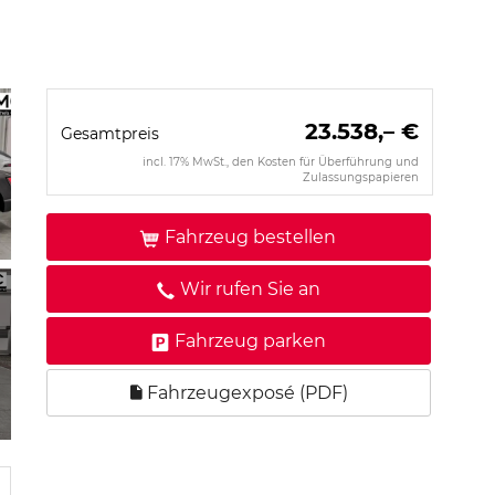
23.538,– €
Gesamtpreis
incl. 17% MwSt., den Kosten für Überführung und
Zulassungspapieren
Fahrzeug bestellen
Wir rufen Sie an
Fahrzeug parken
Fahrzeugexposé (PDF)