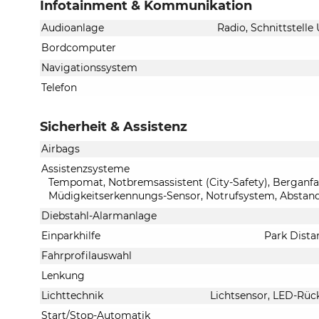
Infotainment & Kommunikation
Audioanlage
Radio, Schnittstelle
Bordcomputer
Navigationssystem
Telefon
Sicherheit & Assistenz
Airbags
Assistenzsysteme
Tempomat, Notbremsassistent (City-Safety), Berganfah
Müdigkeitserkennungs-Sensor, Notrufsystem, Abstand
Diebstahl-Alarmanlage
Einparkhilfe
Park Dista
Fahrprofilauswahl
Lenkung
Lichttechnik
Lichtsensor, LED-Rück
Start/Stop-Automatik