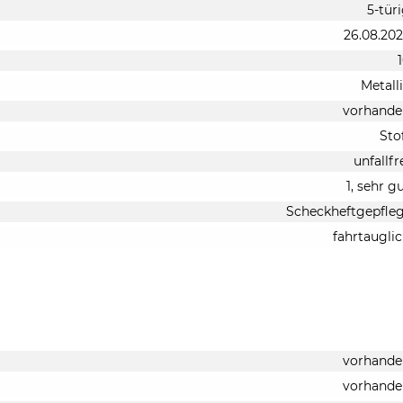
5-tür
26.08.20
Metall
vorhande
Sto
unfallfr
1, sehr g
Scheckheftgepfle
fahrtaugli
vorhande
vorhande