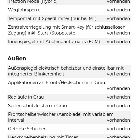
Traction Mode (Hybrid)
vorhanden
Wegfahrsperre
vorhanden
Tempomat mit Speedlimiter (nur bei MT)
vorhanden
Zentralverriegelung mit Smart-Key (für schlüssellosen
Zugang) inkl. Start-/Stopptaste
vorhanden
Innenspiegel mit Abblendautomatik (ECM)
vorhanden
Außen
Außenspiegel elektrisch beheizbar und einstellbar mit
integrierter Blinkereinheit
vorhanden
Applikationen an Front-/Heckschürze in Grau
vorhanden
Radläufe in Grau
vorhanden
Seitenschutzleisten in Grau
vorhanden
Frontscheibenwischer (Aeroblade) mit variablem
Intervall
vorhanden
Getönte Scheiben
vorhanden
Heckscheibenheizung mit Timer
vorhanden