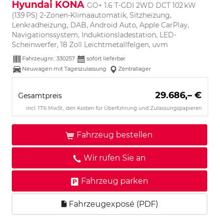
Hyundai KONA
GO+ 1.6 T-GDI 2WD DCT 102 kW
(139 PS) 2-Zonen-Klimaautomatik, Sitzheizung,
Lenkradheizung, DAB, Android Auto, Apple CarPlay,
Navigationssystem, Induktionsladestation, LED-
Scheinwerfer, 18 Zoll Leichtmetallfelgen, uvm
Fahrzeugnr.:
330257
sofort lieferbar
Neuwagen mit Tageszulassung
Zentrallager
29.686,– €
Gesamtpreis
incl. 17% MwSt., den Kosten für Überführung und Zulassungspapieren
Fahrzeug bestellen
Wir rufen Sie an
Fahrzeug parken
Fahrzeugexposé (PDF)