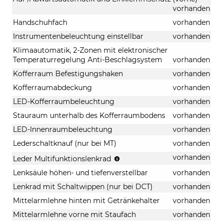
vorhanden
Handschuhfach
vorhanden
Instrumentenbeleuchtung einstellbar
vorhanden
Klimaautomatik, 2-Zonen mit elektronischer
Temperaturregelung Anti-Beschlagsystem
vorhanden
Kofferraum Befestigungshaken
vorhanden
Kofferraumabdeckung
vorhanden
LED-Kofferraumbeleuchtung
vorhanden
Stauraum unterhalb des Kofferraumbodens
vorhanden
LED-Innenraumbeleuchtung
vorhanden
Lederschaltknauf (nur bei MT)
vorhanden
Audio
vorhanden
Leder Multifunktionslenkrad
/
Lenksäule höhen- und tiefenverstellbar
vorhanden
Bluetooth
/
Lenkrad mit Schaltwippen (nur bei DCT)
vorhanden
Bordcomputer
Mittelarmlehne hinten mit Getränkehalter
vorhanden
/
Tempomat
Mittelarmlehne vorne mit Staufach
vorhanden