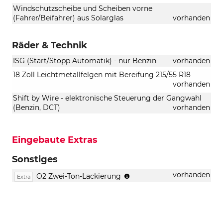
Windschutzscheibe und Scheiben vorne
(Fahrer/Beifahrer) aus Solarglas
vorhanden
Räder & Technik
ISG (Start/Stopp Automatik) - nur Benzin
vorhanden
18 Zoll Leichtmetallfelgen mit Bereifung 215/55 R18
vorhanden
Shift by Wire - elektronische Steuerung der Gangwahl
(Benzin, DCT)
vorhanden
Eingebaute Extras
Sonstiges
Kontrastdach
vorhanden
O2 Zwei-Ton-Lackierung
Extra
in
Schwarz,
Außenspiegelabdeckung
schwarz
lackiert