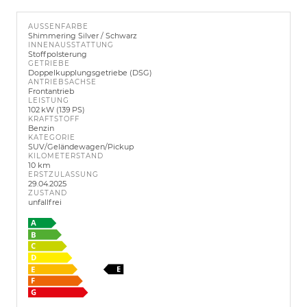
AUSSENFARBE
Shimmering Silver / Schwarz
INNENAUSSTATTUNG
Stoffpolsterung
GETRIEBE
Doppelkupplungsgetriebe (DSG)
ANTRIEBSACHSE
Frontantrieb
LEISTUNG
102 kW (139 PS)
KRAFTSTOFF
Benzin
KATEGORIE
SUV/Geländewagen/Pickup
KILOMETERSTAND
10 km
ERSTZULASSUNG
29.04.2025
ZUSTAND
unfallfrei