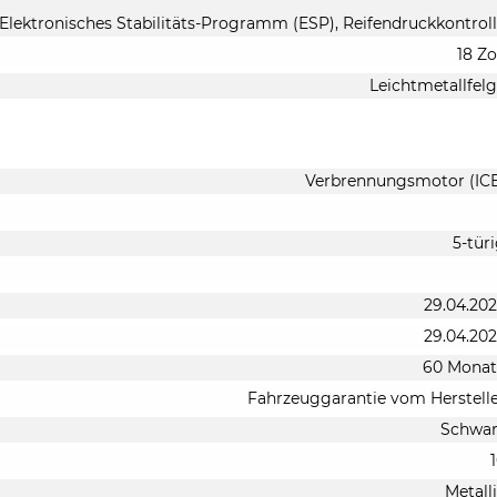
 Elektronisches Stabilitäts-Programm (ESP), Reifendruckkontrol
18 Zo
Leichtmetallfel
Verbrennungsmotor (IC
5-tür
29.04.20
29.04.20
60 Monat
Fahrzeuggarantie vom Herstell
Schwar
Metall