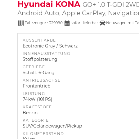
Hyundai KONA
GO+ 1.0 T-GDI 2WD
Android Auto, Apple CarPlay, Navigatio
Fahrzeugnr.:
329980
sofort lieferbar
Neuwagen mit Ta
AUSSENFARBE
Ecotronic Gray / Schwarz
INNENAUSSTATTUNG
Stoffpolsterung
GETRIEBE
Schalt. 6-Gang
ANTRIEBSACHSE
Frontantrieb
LEISTUNG
74 kW (101 PS)
KRAFTSTOFF
Benzin
KATEGORIE
SUV/Geländewagen/Pickup
KILOMETERSTAND