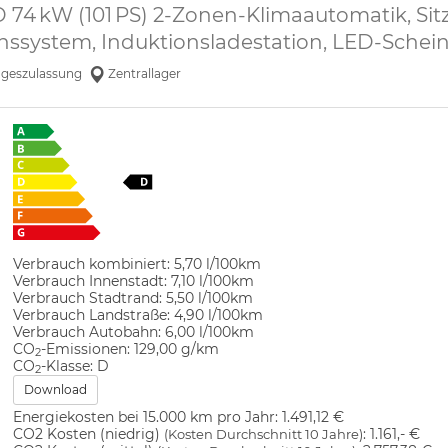
 74 kW (101 PS) 2-Zonen-Klimaautomatik, Si
nssystem, Induktionsladestation, LED-Scheinw
geszulassung
Zentrallager
Verbrauch kombiniert:
5,70 l/100km
Verbrauch Innenstadt:
7,10 l/100km
Verbrauch Stadtrand:
5,50 l/100km
Verbrauch Landstraße:
4,90 l/100km
Verbrauch Autobahn:
6,00 l/100km
CO
-Emissionen:
129,00 g/km
2
CO
-Klasse:
D
2
Download
Energiekosten bei 15.000 km pro Jahr:
1.491,12 €
CO2 Kosten (niedrig)
:
1.161,- €
(Kosten Durchschnitt 10 Jahre)