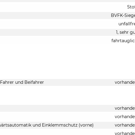
Sto
BVFK-Siege
unfallfr
1, sehr g
fahrtaugli
 Fahrer und Beifahrer
vorhande
vorhande
vorhande
bwärtsautomatik und Einklemmschutz (vorne)
vorhande
vorhande