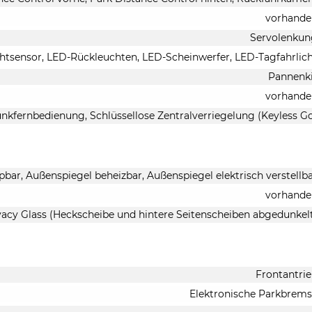
vorhande
Servolenkun
chtsensor, LED-Rückleuchten, LED-Scheinwerfer, LED-Tagfahrlic
Pannenk
vorhande
nkfernbedienung, Schlüssellose Zentralverriegelung (Keyless G
pbar, Außenspiegel beheizbar, Außenspiegel elektrisch verstellb
vorhande
vacy Glass (Heckscheibe und hintere Seitenscheiben abgedunkel
Frontantri
Elektronische Parkbrem