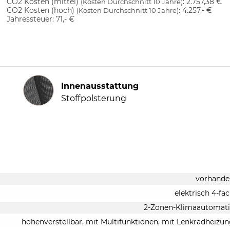
CO2 Kosten (mittel)
:
2.757,38 €
(Kosten Durchschnitt 10 Jahre)
CO2 Kosten (hoch)
:
4.257,- €
(Kosten Durchschnitt 10 Jahre)
Jahressteuer:
71,- €
Innenausstattung
Innenausstattung
Stoffpolsterung
vorhande
elektrisch 4-fa
2-Zonen-Klimaautomati
höhenverstellbar, mit Multifunktionen, mit Lenkradheizu