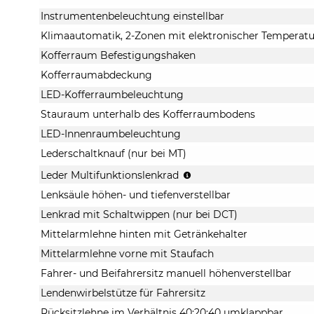
Instrumentenbeleuchtung einstellbar
Klimaautomatik, 2-Zonen mit elektronischer Temperat
Kofferraum Befestigungshaken
Kofferraumabdeckung
LED-Kofferraumbeleuchtung
Stauraum unterhalb des Kofferraumbodens
LED-Innenraumbeleuchtung
Lederschaltknauf (nur bei MT)
Audio
Leder Multifunktionslenkrad
/
Lenksäule höhen- und tiefenverstellbar
Bluetooth
/
Lenkrad mit Schaltwippen (nur bei DCT)
Bordcomputer
Mittelarmlehne hinten mit Getränkehalter
/
Tempomat
Mittelarmlehne vorne mit Staufach
Fahrer- und Beifahrersitz manuell höhenverstellbar
Lendenwirbelstütze für Fahrersitz
Rücksitzlehne im Verhältnis 40:20:40 umklappbar