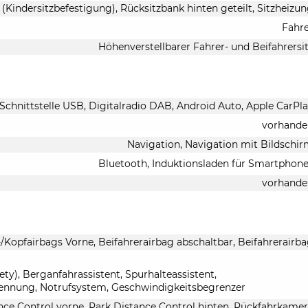
x (Kindersitzbefestigung), Rücksitzbank hinten geteilt, Sitzheizu
Fahr
Höhenverstellbarer Fahrer- und Beifahrersi
 Schnittstelle USB, Digitalradio DAB, Android Auto, Apple CarPl
vorhande
Navigation, Navigation mit Bildschi
Bluetooth, Induktionsladen für Smartphon
vorhande
-/Kopfairbags Vorne, Beifahrerairbag abschaltbar, Beifahrerairb
y), Berganfahrassistent, Spurhalteassistent,
ennung, Notrufsystem, Geschwindigkeitsbegrenzer
nce Control vorne, Park Distance Control hinten, Rückfahrkame