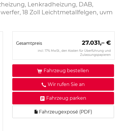
tzheizung, Lenkradheizung, DAB,
erfer, 18 Zoll Leichtmetallfelgen, uvm
27.031,– €
Gesamtpreis
incl. 17% MwSt., den Kosten für Überführung und
Zulassungspapieren
Fahrzeug bestellen
Wir rufen Sie an
Fahrzeug parken
Fahrzeugexposé (PDF)