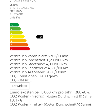
KILOMETERSTAND
25 km
ERSTZULASSUNG
30.11.2025
ZUSTAND
unfallfrei
Verbrauch kombiniert:
5,30 l/100km
Verbrauch Innenstadt:
6,20 l/100km
Verbrauch Stadtrand:
4,80 l/100km
Verbrauch Landstraße:
4,50 l/100km
Verbrauch Autobahn:
5,80 l/100km
CO
-Emissionen:
119,00 g/km
2
CO
-Klasse:
D
2
Download
Energiekosten bei 15.000 km pro Jahr:
1.386,48 €
CO2 Kosten (niedrig)
:
(Kosten Durchschnitt 10 Jahre)
1.071,- €
CO2 Kosten (mittel)
:
(Kosten Durchschnitt 10 Jahre)