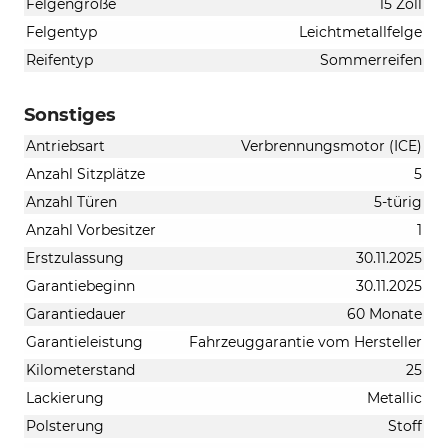
Felgengröße
15 Zoll
Felgentyp
Leichtmetallfelge
Reifentyp
Sommerreifen
Sonstiges
Antriebsart
Verbrennungsmotor (ICE)
Anzahl Sitzplätze
5
Anzahl Türen
5-türig
Anzahl Vorbesitzer
1
Erstzulassung
30.11.2025
Garantiebeginn
30.11.2025
Garantiedauer
60 Monate
Garantieleistung
Fahrzeuggarantie vom Hersteller
Kilometerstand
25
Lackierung
Metallic
Polsterung
Stoff