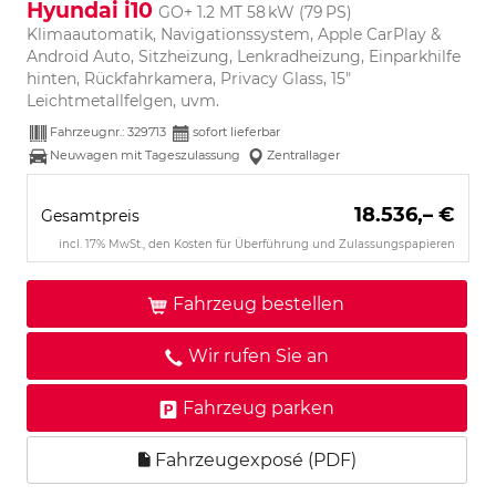
Hyundai i10
GO+ 1.2 MT 58 kW (79 PS)
Klimaautomatik, Navigationssystem, Apple CarPlay &
Android Auto, Sitzheizung, Lenkradheizung, Einparkhilfe
hinten, Rückfahrkamera, Privacy Glass, 15"
Leichtmetallfelgen, uvm.
Fahrzeugnr.:
329713
sofort lieferbar
Neuwagen mit Tageszulassung
Zentrallager
18.536,– €
Gesamtpreis
incl. 17% MwSt., den Kosten für Überführung und Zulassungspapieren
Fahrzeug bestellen
Wir rufen Sie an
Fahrzeug parken
Fahrzeugexposé (PDF)