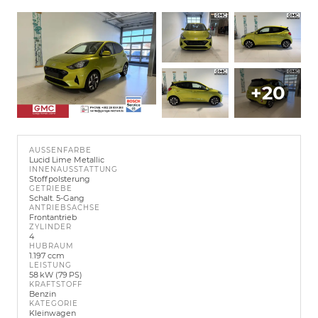
+20
AUSSENFARBE
Lucid Lime Metallic
INNENAUSSTATTUNG
Stoffpolsterung
GETRIEBE
Schalt. 5-Gang
ANTRIEBSACHSE
Frontantrieb
ZYLINDER
4
HUBRAUM
1.197 ccm
LEISTUNG
58 kW (79 PS)
KRAFTSTOFF
Benzin
KATEGORIE
Kleinwagen