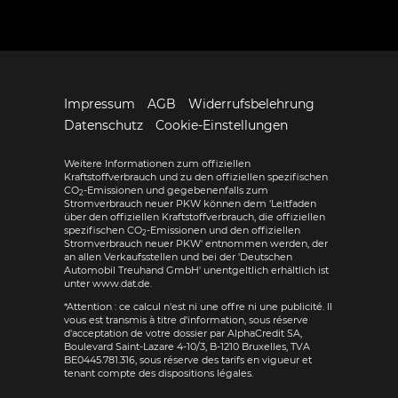
Impressum
AGB
Widerrufsbelehrung
Datenschutz
Cookie-Einstellungen
Weitere Informationen zum offiziellen
Kraftstoffverbrauch und zu den offiziellen spezifischen
CO
-Emissionen und gegebenenfalls zum
2
Stromverbrauch neuer PKW können dem 'Leitfaden
über den offiziellen Kraftstoffverbrauch, die offiziellen
spezifischen CO
-Emissionen und den offiziellen
2
Stromverbrauch neuer PKW' entnommen werden, der
an allen Verkaufsstellen und bei der 'Deutschen
Automobil Treuhand GmbH' unentgeltlich erhältlich ist
unter www.dat.de.
*Attention : ce calcul n'est ni une offre ni une publicité. Il
vous est transmis à titre d'information, sous réserve
d'acceptation de votre dossier par AlphaCredit SA,
Boulevard Saint-Lazare 4-10/3, B-1210 Bruxelles, TVA
BE0445.781.316, sous réserve des tarifs en vigueur et
tenant compte des dispositions légales.