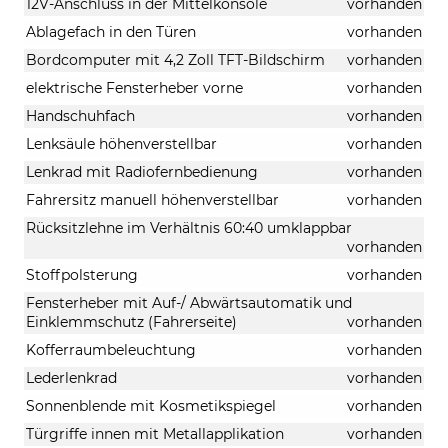
12V-Anschluss in der Mittelkonsole
vorhanden
Ablagefach in den Türen
vorhanden
Bordcomputer mit 4,2 Zoll TFT-Bildschirm
vorhanden
elektrische Fensterheber vorne
vorhanden
Handschuhfach
vorhanden
Lenksäule höhenverstellbar
vorhanden
Lenkrad mit Radiofernbedienung
vorhanden
Fahrersitz manuell höhenverstellbar
vorhanden
Rücksitzlehne im Verhältnis 60:40 umklappbar
vorhanden
Stoffpolsterung
vorhanden
Fensterheber mit Auf-/ Abwärtsautomatik und
Einklemmschutz (Fahrerseite)
vorhanden
Kofferraumbeleuchtung
vorhanden
Lederlenkrad
vorhanden
Sonnenblende mit Kosmetikspiegel
vorhanden
Türgriffe innen mit Metallapplikation
vorhanden