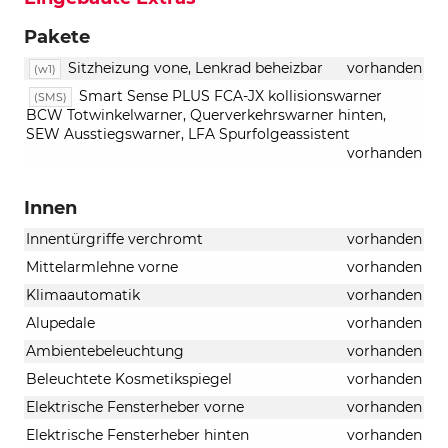
Pakete
Sitzheizung vone, Lenkrad beheizbar
vorhanden
(w1)
Smart Sense PLUS FCA-JX kollisionswarner
(SMS)
BCW Totwinkelwarner, Querverkehrswarner hinten,
SEW Ausstiegswarner, LFA Spurfolgeassistent
vorhanden
Innen
Innentürgriffe verchromt
vorhanden
Mittelarmlehne vorne
vorhanden
Klimaautomatik
vorhanden
Alupedale
vorhanden
Ambientebeleuchtung
vorhanden
Beleuchtete Kosmetikspiegel
vorhanden
Elektrische Fensterheber vorne
vorhanden
Elektrische Fensterheber hinten
vorhanden