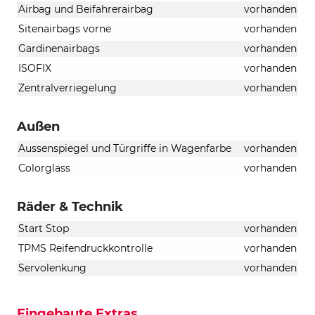
Airbag und Beifahrerairbag
vorhanden
Sitenairbags vorne
vorhanden
Gardinenairbags
vorhanden
ISOFIX
vorhanden
Zentralverriegelung
vorhanden
Außen
Aussenspiegel und Türgriffe in Wagenfarbe
vorhanden
Colorglass
vorhanden
Räder & Technik
Start Stop
vorhanden
TPMS Reifendruckkontrolle
vorhanden
Servolenkung
vorhanden
Eingebaute Extras