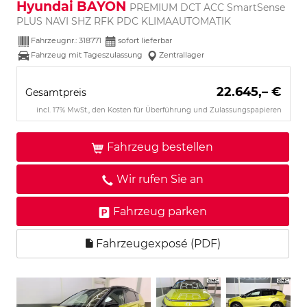
Hyundai BAYON
PREMIUM DCT ACC SmartSense
PLUS NAVI SHZ RFK PDC KLIMAAUTOMATIK
Fahrzeugnr.:
318771
sofort lieferbar
Fahrzeug mit Tageszulassung
Zentrallager
22.645,– €
Gesamtpreis
incl. 17% MwSt., den Kosten für Überführung und Zulassungspapieren
Fahrzeug bestellen
Wir rufen Sie an
Fahrzeug parken
Fahrzeugexposé (PDF)