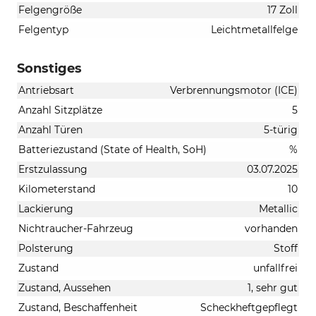
Felgengröße
17 Zoll
Felgentyp
Leichtmetallfelge
Sonstiges
Antriebsart
Verbrennungsmotor (ICE)
Anzahl Sitzplätze
5
Anzahl Türen
5-türig
Batteriezustand (State of Health, SoH)
%
Erstzulassung
03.07.2025
Kilometerstand
10
Lackierung
Metallic
Nichtraucher-Fahrzeug
vorhanden
Polsterung
Stoff
Zustand
unfallfrei
Zustand, Aussehen
1, sehr gut
Zustand, Beschaffenheit
Scheckheftgepflegt