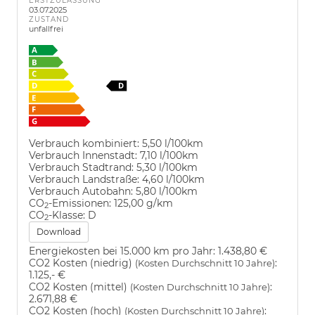
ERSTZULASSUNG
03.07.2025
ZUSTAND
unfallfrei
Verbrauch kombiniert:
5,50 l/100km
Verbrauch Innenstadt:
7,10 l/100km
Verbrauch Stadtrand:
5,30 l/100km
Verbrauch Landstraße:
4,60 l/100km
Verbrauch Autobahn:
5,80 l/100km
CO
-Emissionen:
125,00 g/km
2
CO
-Klasse:
D
2
Download
Energiekosten bei 15.000 km pro Jahr:
1.438,80 €
CO2 Kosten (niedrig)
:
(Kosten Durchschnitt 10 Jahre)
1.125,- €
CO2 Kosten (mittel)
:
(Kosten Durchschnitt 10 Jahre)
2.671,88 €
CO2 Kosten (hoch)
:
(Kosten Durchschnitt 10 Jahre)