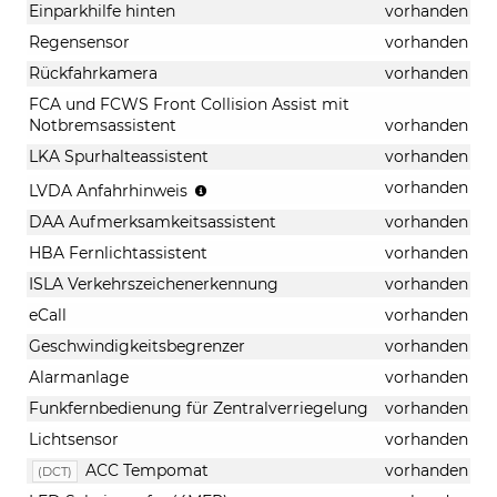
Einparkhilfe hinten
vorhanden
Regensensor
vorhanden
Rückfahrkamera
vorhanden
FCA und FCWS Front Collision Assist mit
Notbremsassistent
vorhanden
LKA Spurhalteassistent
vorhanden
Anfahrhinweis
vorhanden
LVDA Anfahrhinweis
Vorderfahrzeug
DAA Aufmerksamkeitsassistent
vorhanden
HBA Fernlichtassistent
vorhanden
ISLA Verkehrszeichenerkennung
vorhanden
eCall
vorhanden
Geschwindigkeitsbegrenzer
vorhanden
Alarmanlage
vorhanden
Funkfernbedienung für Zentralverriegelung
vorhanden
Lichtsensor
vorhanden
ACC Tempomat
vorhanden
(DCT)