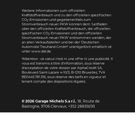
Weitere Informationen zum offiziellen
Kraftstoffverbrauch und zu den offiziellen spezifischen
CO
-Emissionen und gegebenenfalls zum
2
Stromverbrauch neuer PKW können dem 'Leitfaden
über den offiziellen Kraftstoffverbrauch, die offiziellen
spezifischen CO
-Emissionen und den offiziellen
2
Stromverbrauch neuer PKW' entnommen werden, der
an allen Verkaufsstellen und bei der 'Deutschen
Automobil Treuhand GmbH' unentgeltlich erhältlich ist
unter www.dat.de.
*Attention : ce calcul n'est ni une offre ni une publicité. Il
vous est transmis à titre d'information, sous réserve
d'acceptation de votre dossier par AlphaCredit SA,
Boulevard Saint-Lazare 4-10/3, B-1210 Bruxelles, TVA
BE0445.781.316, sous réserve des tarifs en vigueur et
tenant compte des dispositions légales.
© 2026
Garage Michels S.a r.l.
,
18, Route de
Bastogne
,
9706
Clervaux,
+352 28839293