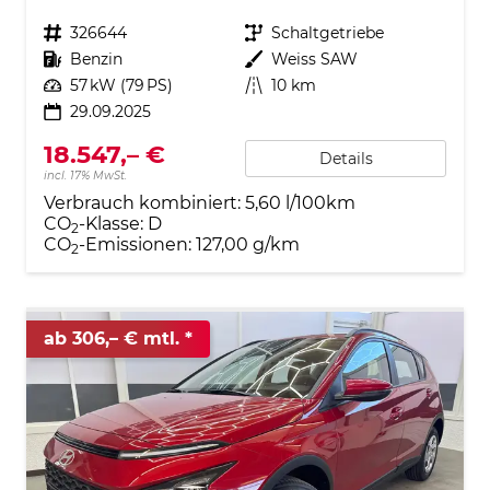
Fahrzeugnr.
326644
Getriebe
Schaltgetriebe
Kraftstoff
Benzin
Außenfarbe
Weiss SAW
Leistung
57 kW (79 PS)
Kilometerstand
10 km
29.09.2025
18.547,– €
Details
incl. 17% MwSt.
Verbrauch kombiniert:
5,60 l/100km
CO
-Klasse:
D
2
CO
-Emissionen:
127,00 g/km
2
ab 306,– € mtl.