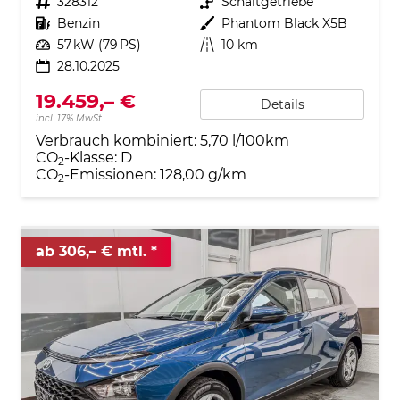
Fahrzeugnr.
328312
Getriebe
Schaltgetriebe
Kraftstoff
Benzin
Außenfarbe
Phantom Black X5B
Leistung
57 kW (79 PS)
Kilometerstand
10 km
28.10.2025
19.459,– €
Details
incl. 17% MwSt.
Verbrauch kombiniert:
5,70 l/100km
CO
-Klasse:
D
2
CO
-Emissionen:
128,00 g/km
2
ab 306,– € mtl.