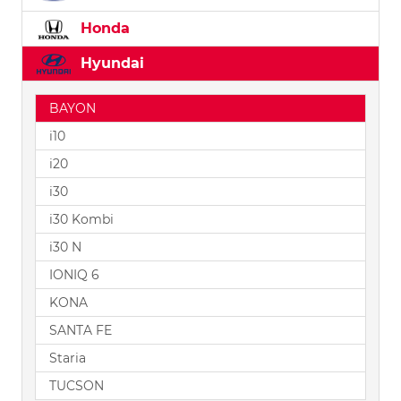
Honda
Hyundai
BAYON
i10
i20
i30
i30 Kombi
i30 N
IONIQ 6
KONA
SANTA FE
Staria
TUCSON