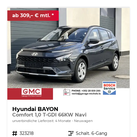
ab 309,– € mtl.
Hyundai BAYON
Comfort 1,0 T-GDI 66KW Navi
unverbindliche Lieferzeit:
4 Monate
Neuwagen
Fahrzeugnr.
323218
Getriebe
Schalt. 6-Gang