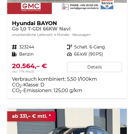
Hyundai BAYON
Go 1,0 T-GDI 66KW Navi
unverbindliche Lieferzeit:
4 Monate
Neuwagen
Fahrzeugnr.
323244
Getriebe
Schalt. 6-Gang
Kraftstoff
Benzin
Leistung
66 kW (90 PS)
20.564,– €
Details
incl. 17% MwSt.
Verbrauch kombiniert:
5,50 l/100km
CO
-Klasse:
D
2
CO
-Emissionen:
125,00 g/km
2
ab 331,– € mtl.