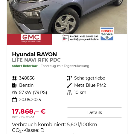
Hyundai BAYON
LIFE NAVI RFK PDC
sofort lieferbar
Fahrzeug mit Tageszulassung
Fahrzeugnr.
348856
Getriebe
Schaltgetriebe
Kraftstoff
Benzin
Außenfarbe
Meta Blue PM2
Leistung
57 kW (79 PS)
Kilometerstand
10 km
20.05.2025
17.868,– €
Details
incl. 17% MwSt.
Verbrauch kombiniert:
5,60 l/100km
CO
-Klasse:
D
2