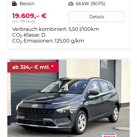
Kraftstoff
Benzin
Leistung
66 kW (90 PS)
19.609,– €
Details
incl. 17% MwSt.
Verbrauch kombiniert:
5,50 l/100km
CO
-Klasse:
D
2
CO
-Emissionen:
125,00 g/km
2
ab 324,– € mtl.