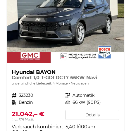
Hyundai BAYON
Comfort 1,0 T-GDI DCT7 66KW Navi
unverbindliche Lieferzeit:
4 Monate
Neuwagen
Fahrzeugnr.
323230
Getriebe
Automatik
Kraftstoff
Benzin
Leistung
66 kW (90 PS)
21.042,– €
Details
incl. 17% MwSt.
Verbrauch kombiniert:
5,40 l/100km