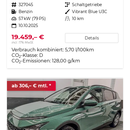
Fahrzeugnr.
327045
Getriebe
Schaltgetriebe
Kraftstoff
Benzin
Außenfarbe
Vibrant Blue U3C
Leistung
57 kW (79 PS)
Kilometerstand
10 km
10.10.2025
19.459,– €
Details
incl. 17% MwSt.
Verbrauch kombiniert:
5,70 l/100km
CO
-Klasse:
D
2
CO
-Emissionen:
128,00 g/km
2
ab 306,– € mtl.