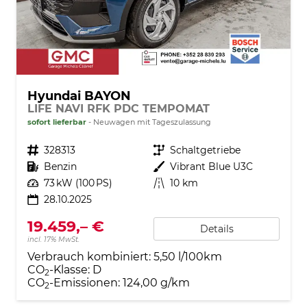
Hyundai BAYON
LIFE NAVI RFK PDC TEMPOMAT
sofort lieferbar
Neuwagen mit Tageszulassung
Fahrzeugnr.
328313
Getriebe
Schaltgetriebe
Kraftstoff
Benzin
Außenfarbe
Vibrant Blue U3C
Leistung
73 kW (100 PS)
Kilometerstand
10 km
28.10.2025
19.459,– €
Details
incl. 17% MwSt.
Verbrauch kombiniert:
5,50 l/100km
CO
-Klasse:
D
2
CO
-Emissionen:
124,00 g/km
2