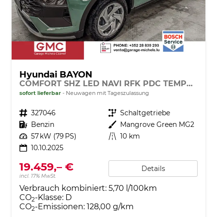
Hyundai BAYON
COMFORT SHZ LED NAVI RFK PDC TEMPOMAT
sofort lieferbar
Neuwagen mit Tageszulassung
Fahrzeugnr.
327046
Getriebe
Schaltgetriebe
Kraftstoff
Benzin
Außenfarbe
Mangrove Green MG2
Leistung
57 kW (79 PS)
Kilometerstand
10 km
10.10.2025
19.459,– €
Details
incl. 17% MwSt.
Verbrauch kombiniert:
5,70 l/100km
CO
-Klasse:
D
2
CO
-Emissionen:
128,00 g/km
2