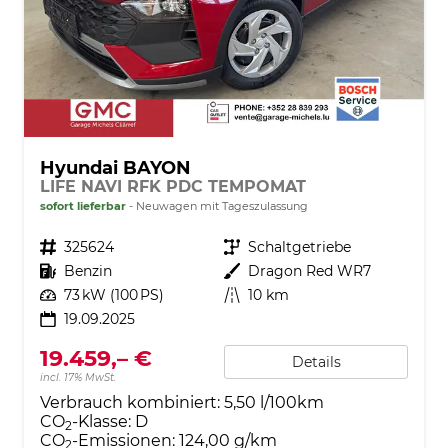
Hyundai BAYON
LIFE NAVI RFK PDC TEMPOMAT
sofort lieferbar
Neuwagen mit Tageszulassung
Fahrzeugnr.
325624
Getriebe
Schaltgetriebe
Kraftstoff
Benzin
Außenfarbe
Dragon Red WR7
Leistung
73 kW (100 PS)
Kilometerstand
10 km
19.09.2025
19.459,– €
Details
incl. 17% MwSt.
Verbrauch kombiniert:
5,50 l/100km
CO
-Klasse:
D
2
CO
-Emissionen:
124,00 g/km
2