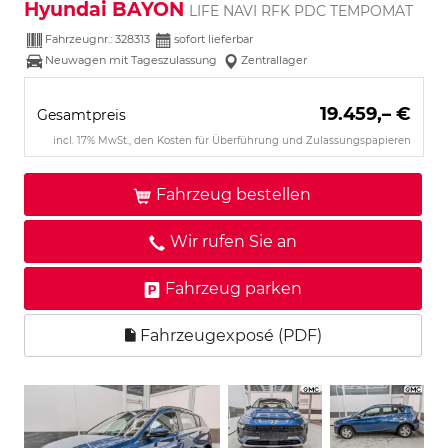
Hyundai BAYON
LIFE NAVI RFK PDC TEMPOMAT
Fahrzeugnr.:
328313
sofort lieferbar
Neuwagen mit Tageszulassung
Zentrallager
19.459,– €
Gesamtpreis
incl. 17% MwSt., den Kosten für Überführung und Zulassungspapieren
Fahrzeug bestellen
Wir rufen Sie an
Fahrzeug parken
Fahrzeugexposé (PDF)