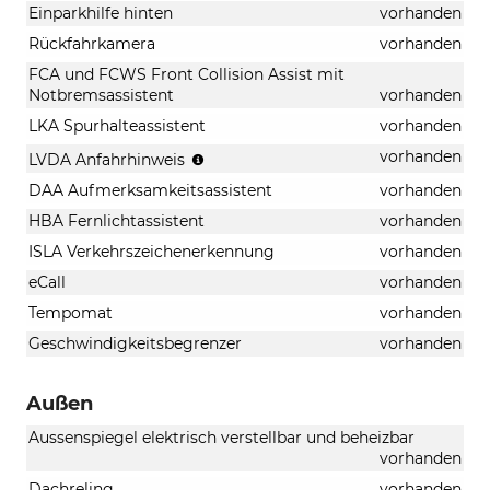
Einparkhilfe hinten
vorhanden
Rückfahrkamera
vorhanden
FCA und FCWS Front Collision Assist mit
Notbremsassistent
vorhanden
LKA Spurhalteassistent
vorhanden
Anfahrhinweis
vorhanden
LVDA Anfahrhinweis
Vorderfahrzeug
DAA Aufmerksamkeitsassistent
vorhanden
HBA Fernlichtassistent
vorhanden
ISLA Verkehrszeichenerkennung
vorhanden
eCall
vorhanden
Tempomat
vorhanden
Geschwindigkeitsbegrenzer
vorhanden
Außen
Aussenspiegel elektrisch verstellbar und beheizbar
vorhanden
Dachreling
vorhanden