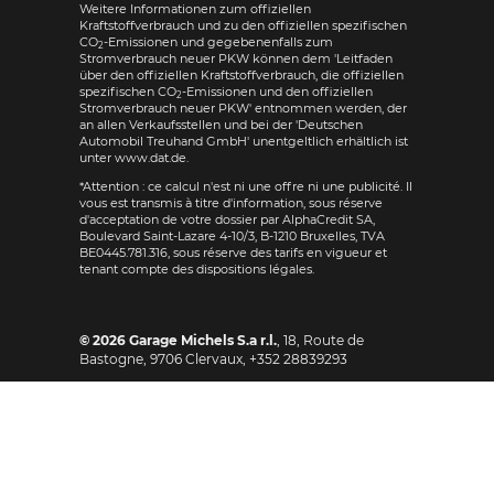
Weitere Informationen zum offiziellen
Kraftstoffverbrauch und zu den offiziellen spezifischen
CO
-Emissionen und gegebenenfalls zum
2
Stromverbrauch neuer PKW können dem 'Leitfaden
über den offiziellen Kraftstoffverbrauch, die offiziellen
spezifischen CO
-Emissionen und den offiziellen
2
Stromverbrauch neuer PKW' entnommen werden, der
an allen Verkaufsstellen und bei der 'Deutschen
Automobil Treuhand GmbH' unentgeltlich erhältlich ist
unter www.dat.de.
*Attention : ce calcul n'est ni une offre ni une publicité. Il
vous est transmis à titre d'information, sous réserve
d'acceptation de votre dossier par AlphaCredit SA,
Boulevard Saint-Lazare 4-10/3, B-1210 Bruxelles, TVA
BE0445.781.316, sous réserve des tarifs en vigueur et
tenant compte des dispositions légales.
© 2026
Garage Michels S.a r.l.
,
18, Route de
Bastogne
,
9706
Clervaux,
+352 28839293