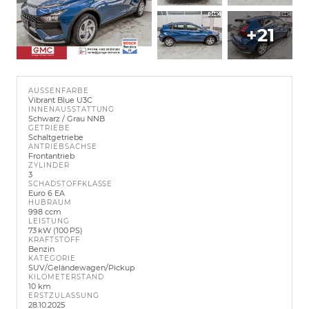
+21
AUSSENFARBE
Vibrant Blue U3C
INNENAUSSTATTUNG
Schwarz / Grau NNB
GETRIEBE
Schaltgetriebe
ANTRIEBSACHSE
Frontantrieb
ZYLINDER
3
SCHADSTOFFKLASSE
Euro 6 EA
HUBRAUM
998 ccm
LEISTUNG
73 kW (100 PS)
KRAFTSTOFF
Benzin
KATEGORIE
SUV/Geländewagen/Pickup
KILOMETERSTAND
10 km
ERSTZULASSUNG
28.10.2025