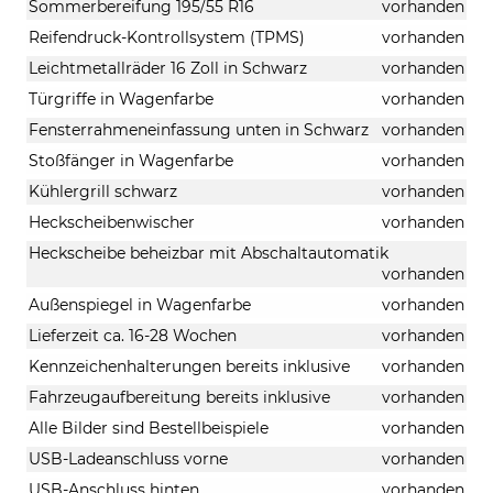
Sommerbereifung 195/55 R16
vorhanden
Reifendruck-Kontrollsystem (TPMS)
vorhanden
Leichtmetallräder 16 Zoll in Schwarz
vorhanden
Türgriffe in Wagenfarbe
vorhanden
Fensterrahmeneinfassung unten in Schwarz
vorhanden
Stoßfänger in Wagenfarbe
vorhanden
Kühlergrill schwarz
vorhanden
Heckscheibenwischer
vorhanden
Heckscheibe beheizbar mit Abschaltautomatik
vorhanden
Außenspiegel in Wagenfarbe
vorhanden
Lieferzeit ca. 16-28 Wochen
vorhanden
Kennzeichenhalterungen bereits inklusive
vorhanden
Fahrzeugaufbereitung bereits inklusive
vorhanden
Alle Bilder sind Bestellbeispiele
vorhanden
USB-Ladeanschluss vorne
vorhanden
USB-Anschluss hinten
vorhanden