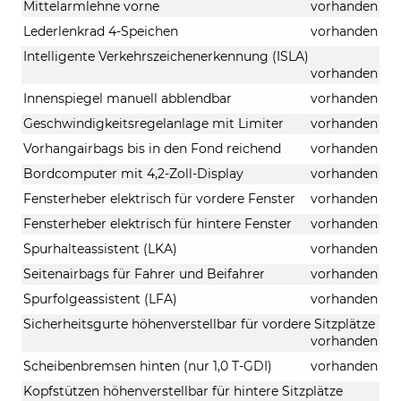
Mittelarmlehne vorne
vorhanden
Lederlenkrad 4-Speichen
vorhanden
Intelligente Verkehrszeichenerkennung (ISLA)
vorhanden
Innenspiegel manuell abblendbar
vorhanden
Geschwindigkeitsregelanlage mit Limiter
vorhanden
Vorhangairbags bis in den Fond reichend
vorhanden
Bordcomputer mit 4,2-Zoll-Display
vorhanden
Fensterheber elektrisch für vordere Fenster
vorhanden
Fensterheber elektrisch für hintere Fenster
vorhanden
Spurhalteassistent (LKA)
vorhanden
Seitenairbags für Fahrer und Beifahrer
vorhanden
Spurfolgeassistent (LFA)
vorhanden
Sicherheitsgurte höhenverstellbar für vordere Sitzplätze
vorhanden
Scheibenbremsen hinten (nur 1,0 T-GDI)
vorhanden
Kopfstützen höhenverstellbar für hintere Sitzplätze