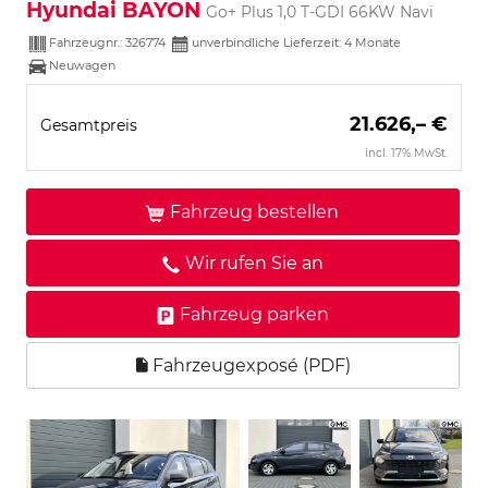
Hyundai BAYON
Go+ Plus 1,0 T-GDI 66KW Navi
Fahrzeugnr.:
326774
unverbindliche Lieferzeit:
4 Monate
Neuwagen
21.626,– €
Gesamtpreis
incl. 17% MwSt.
Fahrzeug bestellen
Wir rufen Sie an
Fahrzeug parken
Fahrzeugexposé (PDF)