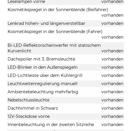
Leselampen vorne
vorhanden
Kosmetikspiegel in der Sonnenblende (Beifahrer)
vorhanden
Lenkrad höhen- und längenverstellbar
vorhanden
Kosmetikspiegel in der Sonnenblende (Fahrer)
vorhanden
Bi-LED-Reflektorscheinwerfer mit statischem
Kurvenlicht
vorhanden
Dachspoiler mit 3. Bremsleuchte
vorhanden
LED-Blinker in den Außenspiegeln
vorhanden
LED-Lichtleiste über dem Kühlergrill
vorhanden
Leuchtweitenregulierung manuell
vorhanden
Ambientebeleuchtung mehrfarbig
vorhanden
Nebelschlussleuchte
vorhanden
Dachhimmel in Schwarz
vorhanden
12V-Steckdose vorne
vorhanden
Innenbeleuchtung in der zweiten Sitzreihe
vorhanden