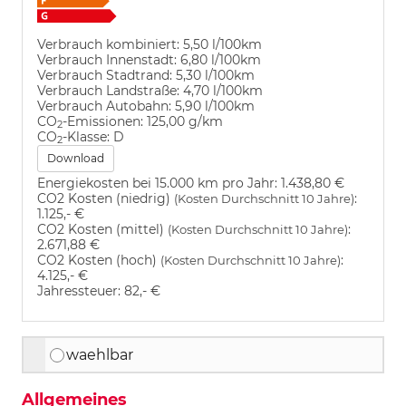
Verbrauch kombiniert:
5,50 l/100km
Verbrauch Innenstadt:
6,80 l/100km
Verbrauch Stadtrand:
5,30 l/100km
Verbrauch Landstraße:
4,70 l/100km
Verbrauch Autobahn:
5,90 l/100km
CO
-Emissionen:
125,00 g/km
2
CO
-Klasse:
D
2
Download
Energiekosten bei 15.000 km pro Jahr:
1.438,80 €
CO2 Kosten (niedrig)
:
(Kosten Durchschnitt 10 Jahre)
1.125,- €
CO2 Kosten (mittel)
:
(Kosten Durchschnitt 10 Jahre)
2.671,88 €
CO2 Kosten (hoch)
:
(Kosten Durchschnitt 10 Jahre)
4.125,- €
Jahressteuer:
82,- €
waehlbar
Allgemeines