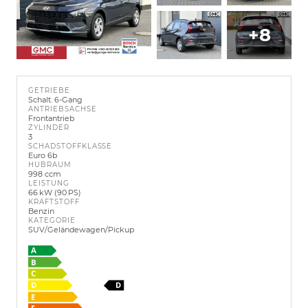
+8
GETRIEBE
Schalt. 6-Gang
ANTRIEBSACHSE
Frontantrieb
ZYLINDER
3
SCHADSTOFFKLASSE
Euro 6b
HUBRAUM
998 ccm
LEISTUNG
66 kW (90 PS)
KRAFTSTOFF
Benzin
KATEGORIE
SUV/Geländewagen/Pickup