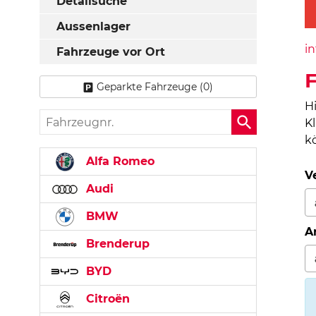
Detailsuche
Aussenlager
in
Fahrzeuge vor Ort
Geparkte Fahrzeuge (
0
)
H
Fahrzeugnr.
K
k
Alfa Romeo
V
Audi
BMW
A
Brenderup
BYD
Citroën