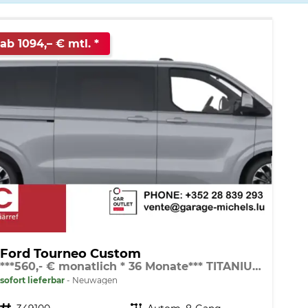
ab 1094,– € mtl.
Ford Tourneo Custom
***560,- € monatlich * 36 Monate*** TITANIUM X L2 LAGERND / LIEFERBAR in 3-4 WOCHEN AB BESTELLUNG
sofort lieferbar
Neuwagen