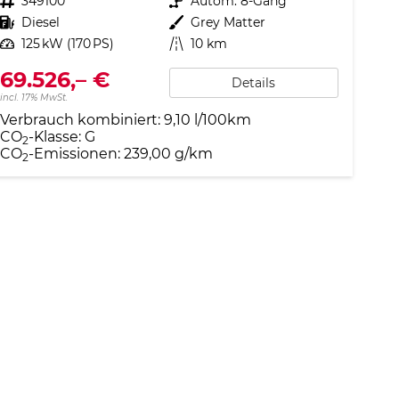
Fahrzeugnr.
349100
Getriebe
Autom. 8-Gang
Kraftstoff
Diesel
Außenfarbe
Grey Matter
Leistung
125 kW (170 PS)
Kilometerstand
10 km
69.526,– €
Details
incl. 17% MwSt.
Verbrauch kombiniert:
9,10 l/100km
CO
-Klasse:
G
2
CO
-Emissionen:
239,00 g/km
2