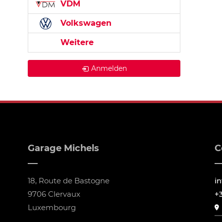
VDM
Volkswagen
Weitere
Anmelden
Garage Michels
C
18, Route de Bastogne
i
9706 Clervaux
+
Luxembourg