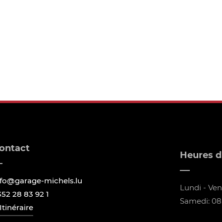
ontact
Heures d
nfo@garage-michels.lu
Lundi - Vend
352 28 83 92 1
Samedi: 08:
Itinéraire