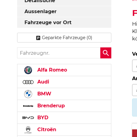
Detailsuche
Aussenlager
Fahrzeuge vor Ort
H
K
Geparkte Fahrzeuge (
0
)
k
Fahrzeugnr.
V
Alfa Romeo
A
Audi
BMW
Brenderup
BYD
Citroën