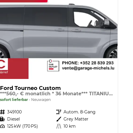
Ford Tourneo Custom
***560,- € monatlich * 36 Monate*** TITANIUM X L2 LAGERND / LIEFERBAR in 3-4 WOCHEN AB BESTELLUNG
sofort lieferbar
Neuwagen
Fahrzeugnr.
349100
Getriebe
Autom. 8-Gang
Kraftstoff
Diesel
Außenfarbe
Grey Matter
Leistung
125 kW (170 PS)
Kilometerstand
10 km