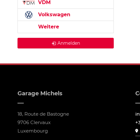
VDM
Volkswagen
Weitere
Anmelden
Garage Michels
C
18, Route de Bastogne
i
9706 Clervaux
+
Luxembourg