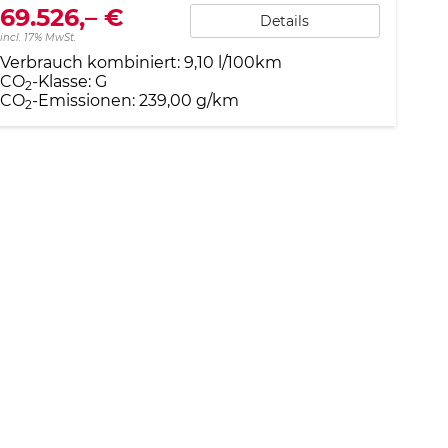
69.526,– €
Details
incl. 17% MwSt.
Verbrauch kombiniert:
9,10 l/100km
CO
-Klasse:
G
2
CO
-Emissionen:
239,00 g/km
2