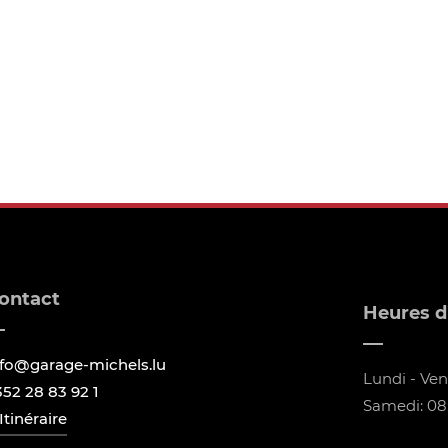
ontact
Heures d
nfo@garage-michels.lu
Lundi - Vend
352 28 83 92 1
Samedi: 08:
Itinéraire