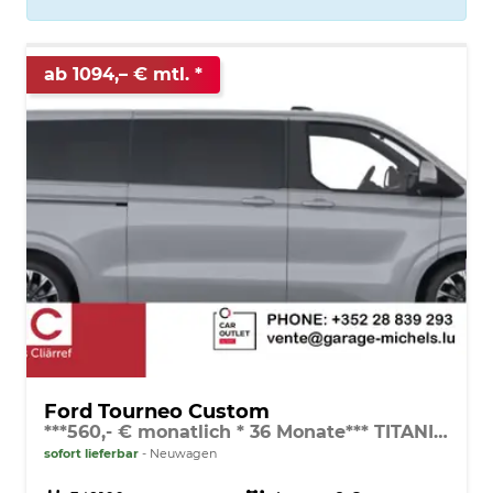
ab 1094,– € mtl.
Ford Tourneo Custom
***560,- € monatlich * 36 Monate*** TITANIUM X L2 LAGERND / LIEFERBAR in 3-4 WOCHEN AB BESTELLUNG
sofort lieferbar
Neuwagen