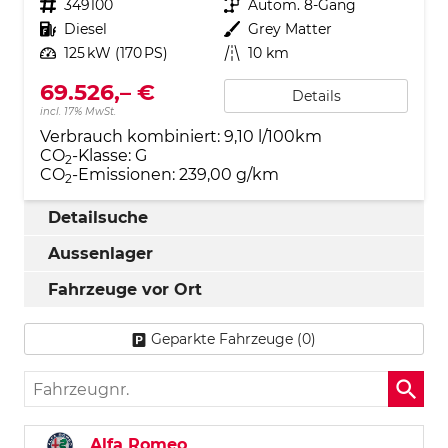
Fahrzeugnr.
349100
Getriebe
Autom. 8-Gang
Kraftstoff
Diesel
Außenfarbe
Grey Matter
Leistung
125 kW (170 PS)
Kilometerstand
10 km
69.526,– €
Details
incl. 17% MwSt.
Verbrauch kombiniert:
9,10 l/100km
CO
-Klasse:
G
2
CO
-Emissionen:
239,00 g/km
2
Detailsuche
Aussenlager
Fahrzeuge vor Ort
Geparkte Fahrzeuge (
0
)
Fahrzeugnr.
Alfa Romeo