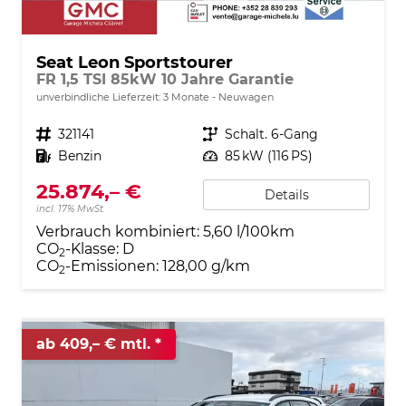
Seat Leon Sportstourer
FR 1,5 TSI 85kW 10 Jahre Garantie
unverbindliche Lieferzeit:
3 Monate
Neuwagen
Fahrzeugnr.
321141
Getriebe
Schalt. 6-Gang
Kraftstoff
Benzin
Leistung
85 kW (116 PS)
25.874,– €
Details
incl. 17% MwSt.
Verbrauch kombiniert:
5,60 l/100km
CO
-Klasse:
D
2
CO
-Emissionen:
128,00 g/km
2
ab 409,– € mtl.