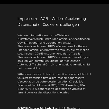
Impressum
AGB
Widerrufsbelehrung
Datenschutz
Cookie-Einstellungen
Weitere Informationen zum offiziellen
Kraftstoffverbrauch und zu den offiziellen spezifischen
CO
-Emissionen und gegebenenfalls zum
2
Stromverbrauch neuer PKW können dem 'Leitfaden
über den offiziellen Kraftstoffverbrauch, die offiziellen
spezifischen CO
-Emissionen und den offiziellen
2
Stromverbrauch neuer PKW' entnommen werden, der
an allen Verkaufsstellen und bei der 'Deutschen
Automobil Treuhand GmbH' unentgeltlich erhältlich ist
unter www.dat.de.
*Attention : ce calcul n'est ni une offre ni une publicité. Il
vous est transmis à titre d'information, sous réserve
d'acceptation de votre dossier par AlphaCredit SA,
Boulevard Saint-Lazare 4-10/3, B-1210 Bruxelles, TVA
BE0445.781.316, sous réserve des tarifs en vigueur et
tenant compte des dispositions légales.
© 2026
Garage Michels S.a r.l.
,
18, Route de