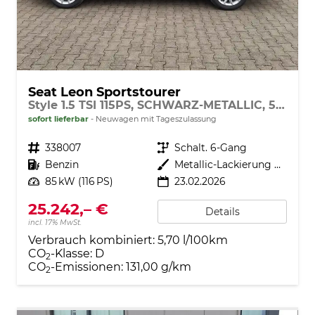
Seat Leon Sportstourer
Style 1.5 TSI 115PS, SCHWARZ-METALLIC, 5 Jahre Garantie, 16" ALU, MATRIX-LED, Privacy-Glas, Winter-Paket, 3-Zonen-Climatronic, ParkAssist, Parksensoren v/h, Rückfahrkamera, Radio 10,4" + Full-Link, Tempomat, M-Lederlenkrad, variabler Ladeboden
sofort lieferbar
Neuwagen mit Tageszulassung
Fahrzeugnr.
338007
Getriebe
Schalt. 6-Gang
Kraftstoff
Benzin
Außenfarbe
Metallic-Lackierung Nacht-Schwarz
Leistung
85 kW (116 PS)
23.02.2026
25.242,– €
Details
incl. 17% MwSt.
Verbrauch kombiniert:
5,70 l/100km
CO
-Klasse:
D
2
CO
-Emissionen:
131,00 g/km
2