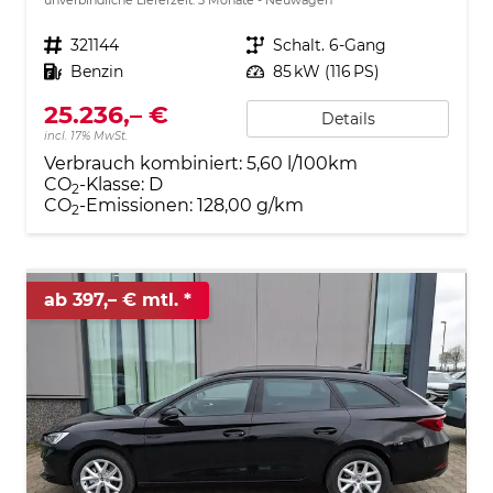
Fahrzeugnr.
321144
Getriebe
Schalt. 6-Gang
Kraftstoff
Benzin
Leistung
85 kW (116 PS)
25.236,– €
Details
incl. 17% MwSt.
Verbrauch kombiniert:
5,60 l/100km
CO
-Klasse:
D
2
CO
-Emissionen:
128,00 g/km
2
ab 397,– € mtl.