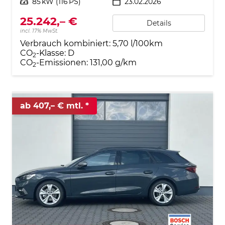
Leistung
85 kW (116 PS)
23.02.2026
25.242,– €
Details
incl. 17% MwSt.
Verbrauch kombiniert:
5,70 l/100km
CO
-Klasse:
D
2
CO
-Emissionen:
131,00 g/km
2
ab 407,– € mtl.