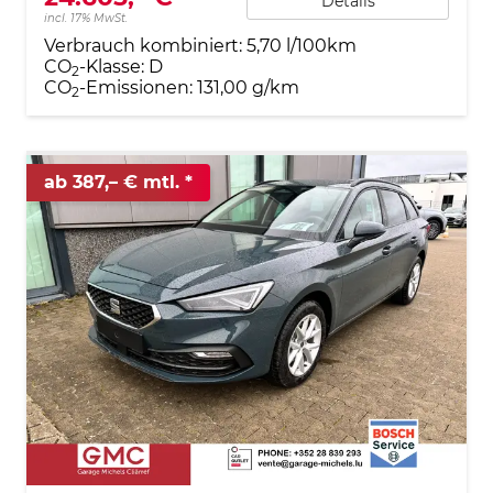
Details
incl. 17% MwSt.
Verbrauch kombiniert:
5,70 l/100km
CO
-Klasse:
D
2
CO
-Emissionen:
131,00 g/km
2
ab 387,– € mtl.