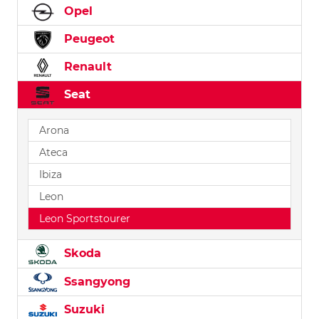
Opel
Peugeot
Renault
Seat
Arona
Ateca
Ibiza
Leon
Leon Sportstourer
Skoda
Ssangyong
Suzuki