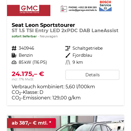
Seat Leon Sportstourer
ST 1.5 TSI Entry LED 2xPDC DAB LaneAssist
sofort lieferbar
Neuwagen
Fahrzeugnr.
340946
Getriebe
Schaltgetriebe
Kraftstoff
Benzin
Außenfarbe
Fjordblau
Leistung
85 kW (116 PS)
Kilometerstand
9 km
24.175,– €
Details
incl. 17% MwSt.
Verbrauch kombiniert:
5,60 l/100km
CO
-Klasse:
D
2
CO
-Emissionen:
129,00 g/km
2
ab 387,– € mtl.