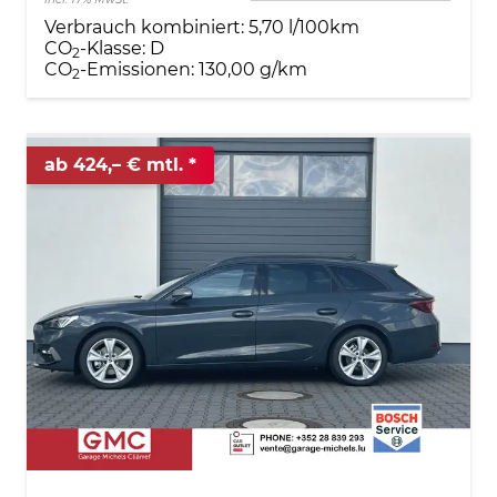
Verbrauch kombiniert:
5,70 l/100km
CO
-Klasse:
D
2
CO
-Emissionen:
130,00 g/km
2
ab 424,– € mtl.