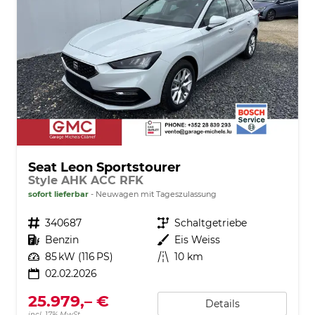
Seat Leon Sportstourer
Style AHK ACC RFK
sofort lieferbar
Neuwagen mit Tageszulassung
Fahrzeugnr.
340687
Getriebe
Schaltgetriebe
Kraftstoff
Benzin
Außenfarbe
Eis Weiss
Leistung
85 kW (116 PS)
Kilometerstand
10 km
02.02.2026
25.979,– €
Details
incl. 17% MwSt.