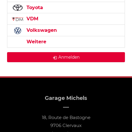
Toyota
VDM
Volkswagen
Weitere
Anmelden
Garage Michels
18, Route de Bastogne
9706 Clervaux