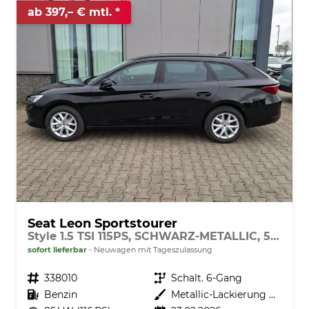
ab 397,– € mtl.
Seat Leon Sportstourer
Style 1.5 TSI 115PS, SCHWARZ-METALLIC, 5 Jahre Garantie, 16" ALU, MATRIX-LED, Privacy-Glas, Winter-Paket, 3-Zonen-Climatronic, ParkAssist, Parksensoren v/h, Rückfahrkamera, Radio 10,4" + Full-Link, Tempomat, M-Lederlenkrad, variabler Ladeboden
sofort lieferbar
Neuwagen mit Tageszulassung
Fahrzeugnr.
338010
Getriebe
Schalt. 6-Gang
Kraftstoff
Benzin
Außenfarbe
Metallic-Lackierung Nacht-Schwarz