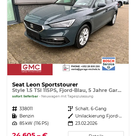
Seat Leon Sportstourer
Style 1.5 TSI 115PS, Fjord-Blau, 5 Jahre Garantie, 16" ALU, MATRIX-LED, Privacy-Glas, Winter-Paket, 3-Zonen-Climatronic, ParkAssist, Parksensoren v/h, Rückfahrkamera, Radio 10,4" + Full-Link, Tempomat, M-Lederlenkrad, variabler Ladeboden
sofort lieferbar
Neuwagen mit Tageszulassung
Fahrzeugnr.
338011
Getriebe
Schalt. 6-Gang
Kraftstoff
Benzin
Außenfarbe
Unilackierung Fjord-Blau (Vermerk: hohe Lackempfindlichkeit!)
Leistung
85 kW (116 PS)
23.02.2026
24.605,– €