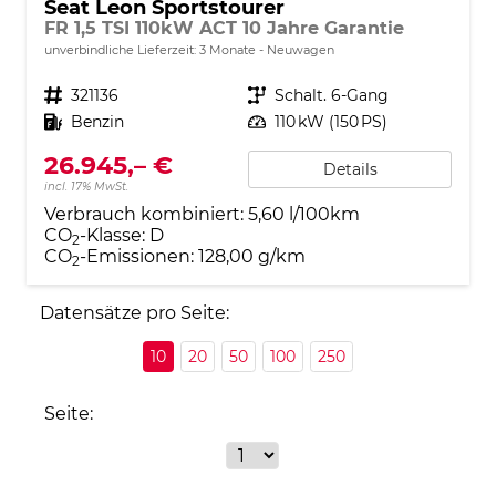
Seat Leon Sportstourer
FR 1,5 TSI 110kW ACT 10 Jahre Garantie
unverbindliche Lieferzeit:
3 Monate
Neuwagen
Fahrzeugnr.
321136
Getriebe
Schalt. 6-Gang
Kraftstoff
Benzin
Leistung
110 kW (150 PS)
26.945,– €
Details
incl. 17% MwSt.
Verbrauch kombiniert:
5,60 l/100km
CO
-Klasse:
D
2
CO
-Emissionen:
128,00 g/km
2
Datensätze pro Seite:
10
20
50
100
250
Seite: