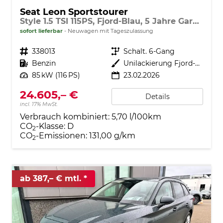
Seat Leon Sportstourer
Style 1.5 TSI 115PS, Fjord-Blau, 5 Jahre Garantie, 16" ALU, MATRIX-LED, Privacy-Glas, Winter-Paket, 3-Zonen-Climatronic, ParkAssist, Parksensoren v/h, Rückfahrkamera, Radio 10,4" + Full-Link, Tempomat, M-Lederlenkrad, variabler Ladeboden
sofort lieferbar
Neuwagen mit Tageszulassung
Fahrzeugnr.
338013
Getriebe
Schalt. 6-Gang
Kraftstoff
Benzin
Außenfarbe
Unilackierung Fjord-Blau (Vermerk: hohe Lackempfindlichkeit!)
Leistung
85 kW (116 PS)
23.02.2026
24.605,– €
Details
incl. 17% MwSt.
Verbrauch kombiniert:
5,70 l/100km
CO
-Klasse:
D
2
CO
-Emissionen:
131,00 g/km
2
ab 387,– € mtl.