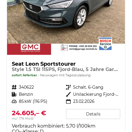
Seat Leon Sportstourer
Style 1.5 TSI 115PS, Fjord-Blau, 5 Jahre Garantie, 16" ALU, MATRIX-LED, Privacy-Glas, Winter-Paket, 3-Zonen-Climatronic, ParkAssist, Parksensoren v/h, Rückfahrkamera, Radio 10,4" + Full-Link, Tempomat, M-Lederlenkrad, variabler Ladeboden
sofort lieferbar
Neuwagen mit Tageszulassung
Fahrzeugnr.
340622
Getriebe
Schalt. 6-Gang
Kraftstoff
Benzin
Außenfarbe
Unilackierung Fjord-Blau (Vermerk: hohe Lackempfindlichkeit!)
Leistung
85 kW (116 PS)
23.02.2026
24.605,– €
Details
incl. 17% MwSt.
Verbrauch kombiniert:
5,70 l/100km
CO
-Klasse:
D