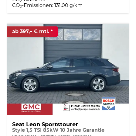
2
CO
-Emissionen:
131,00 g/km
2
ab 397,– € mtl.
Seat Leon Sportstourer
Style 1,5 TSI 85kW 10 Jahre Garantie
unverbindliche Lieferzeit:
3 Monate
Neuwagen