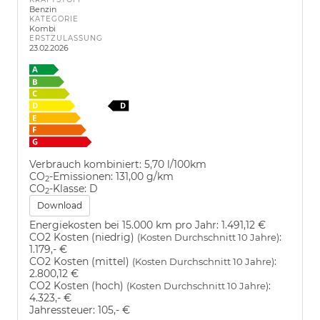
Benzin
KATEGORIE
Kombi
ERSTZULASSUNG
23.02.2026
Verbrauch kombiniert:
5,70 l/100km
CO
-Emissionen:
131,00 g/km
2
CO
-Klasse:
D
2
Download
Energiekosten bei 15.000 km pro Jahr:
1.491,12 €
CO2 Kosten (niedrig)
:
(Kosten Durchschnitt 10 Jahre)
1.179,- €
CO2 Kosten (mittel)
:
(Kosten Durchschnitt 10 Jahre)
2.800,12 €
CO2 Kosten (hoch)
:
(Kosten Durchschnitt 10 Jahre)
4.323,- €
Jahressteuer:
105,- €