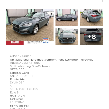
+8
AUSSENFARBE
Unilackierung Fjord-Blau (Vermerk: hohe Lackempfindlichkeit!)
INNENAUSSTATTUNG
Stoffpolsterung Grau/Schwarz
GETRIEBE
Schalt. 6-Gang
ANTRIEBSACHSE
Frontantrieb
ZYLINDER
4
SCHADSTOFFKLASSE
Euro 6
HUBRAUM
1.498 ccm
LEISTUNG
85 kW (116 PS)
KRAFTSTOFF