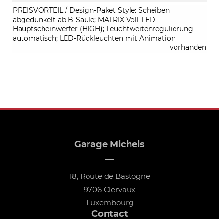
PREISVORTEIL / Design-Paket Style: Scheiben
abgedunkelt ab B-Säule; MATRIX Voll-LED-
Hauptscheinwerfer (HIGH); Leuchtweitenregulierung
automatisch; LED-Rückleuchten mit Animation
vorhanden
Garage Michels
18, Route de Bastogne
9706 Clervaux
Luxembourg
Contact