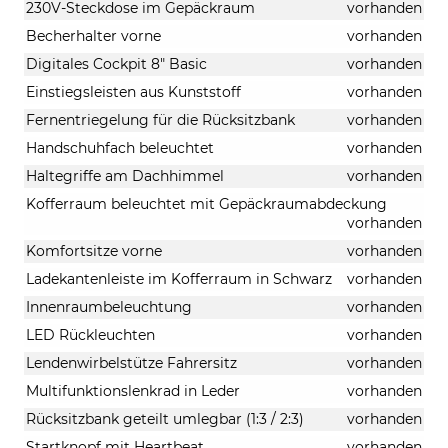
230V-Steckdose im Gepäckraum
vorhanden
Becherhalter vorne
vorhanden
Digitales Cockpit 8" Basic
vorhanden
Einstiegsleisten aus Kunststoff
vorhanden
Fernentriegelung für die Rücksitzbank
vorhanden
Handschuhfach beleuchtet
vorhanden
Haltegriffe am Dachhimmel
vorhanden
Kofferraum beleuchtet mit Gepäckraumabdeckung
vorhanden
Komfortsitze vorne
vorhanden
Ladekantenleiste im Kofferraum in Schwarz
vorhanden
Innenraumbeleuchtung
vorhanden
LED Rückleuchten
vorhanden
Lendenwirbelstütze Fahrersitz
vorhanden
Multifunktionslenkrad in Leder
vorhanden
Rücksitzbank geteilt umlegbar (1:3 / 2:3)
vorhanden
Startknopf mit Heartbeat
vorhanden