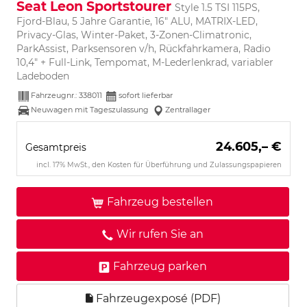
Seat Leon Sportstourer
Style 1.5 TSI 115PS,
Fjord-Blau, 5 Jahre Garantie, 16" ALU, MATRIX-LED,
Privacy-Glas, Winter-Paket, 3-Zonen-Climatronic,
ParkAssist, Parksensoren v/h, Rückfahrkamera, Radio
10,4" + Full-Link, Tempomat, M-Lederlenkrad, variabler
Ladeboden
Fahrzeugnr.:
338011
sofort lieferbar
Neuwagen mit Tageszulassung
Zentrallager
24.605,– €
Gesamtpreis
incl. 17% MwSt., den Kosten für Überführung und Zulassungspapieren
Fahrzeug bestellen
Wir rufen Sie an
Fahrzeug parken
Fahrzeugexposé (PDF)