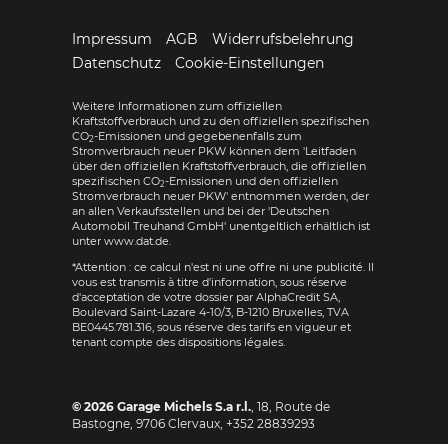
Impressum
AGB
Widerrufsbelehrung
Datenschutz
Cookie-Einstellungen
Weitere Informationen zum offiziellen
Kraftstoffverbrauch und zu den offiziellen spezifischen
CO
-Emissionen und gegebenenfalls zum
2
Stromverbrauch neuer PKW können dem 'Leitfaden
über den offiziellen Kraftstoffverbrauch, die offiziellen
spezifischen CO
-Emissionen und den offiziellen
2
Stromverbrauch neuer PKW' entnommen werden, der
an allen Verkaufsstellen und bei der 'Deutschen
Automobil Treuhand GmbH' unentgeltlich erhältlich ist
unter www.dat.de.
*Attention : ce calcul n'est ni une offre ni une publicité. Il
vous est transmis à titre d'information, sous réserve
d'acceptation de votre dossier par AlphaCredit SA,
Boulevard Saint-Lazare 4-10/3, B-1210 Bruxelles, TVA
BE0445.781.316, sous réserve des tarifs en vigueur et
tenant compte des dispositions légales.
© 2026
Garage Michels S.a r.l.
,
18, Route de
Bastogne
,
9706
Clervaux,
+352 28839293