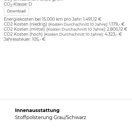
2
CO
-Klasse:
D
2
Download
Energiekosten bei 15.000 km pro Jahr:
1.491,12 €
CO2 Kosten (niedrig)
:
1.179,- €
(Kosten Durchschnitt 10 Jahre)
CO2 Kosten (mittel)
:
2.800,12 €
(Kosten Durchschnitt 10 Jahre)
CO2 Kosten (hoch)
:
4.323,- €
(Kosten Durchschnitt 10 Jahre)
Jahressteuer:
105,- €
Innenausstattung
Stoffpolsterung Grau/Schwarz