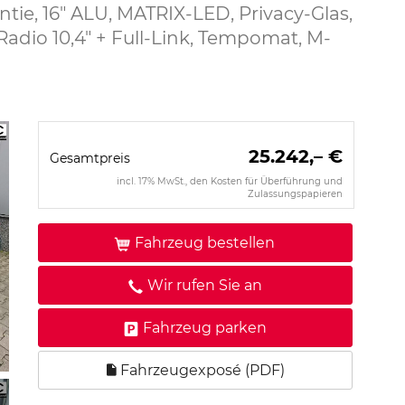
tie, 16" ALU, MATRIX-LED, Privacy-Glas,
adio 10,4" + Full-Link, Tempomat, M-
25.242,– €
Gesamtpreis
incl. 17% MwSt., den Kosten für Überführung und
Zulassungspapieren
Fahrzeug bestellen
Wir rufen Sie an
Fahrzeug parken
Fahrzeugexposé (PDF)