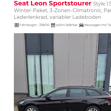
Seat Leon Sportstourer
Style 1
Winter-Paket, 3-Zonen-Climatronic, Par
Lederlenkrad, variabler Ladeboden
Fahrzeugnr.:
338010
sofort lieferbar
Neuwagen mit Ta