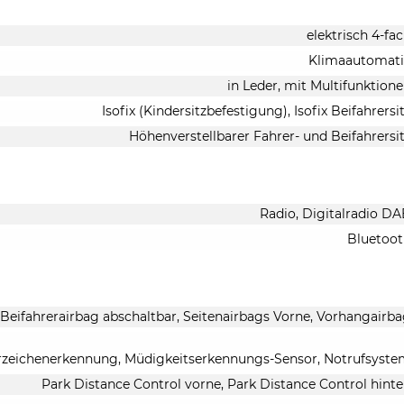
elektrisch 4-fa
Klimaautomati
in Leder, mit Multifunktion
Isofix (Kindersitzbefestigung), Isofix Beifahrersi
Höhenverstellbarer Fahrer- und Beifahrersi
Radio, Digitalradio D
Bluetoo
 Beifahrerairbag abschaltbar, Seitenairbags Vorne, Vorhangairb
hrzeichenerkennung, Müdigkeitserkennungs-Sensor, Notrufsyst
Park Distance Control vorne, Park Distance Control hint