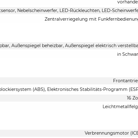
vorhande
tsensor, Nebelscheinwerfer, LED-Rückleuchten, LED-Scheinwerf
Zentralverriegelung mit Funkfernbedienu
pbar, Außenspiegel beheizbar, Außenspiegel elektrisch verstellb
in Schwa
Frontantri
blockiersystem (ABS), Elektronisches Stabilitäts-Programm (ES
16 Zo
Leichtmetallfel
Verbrennungsmotor (IC