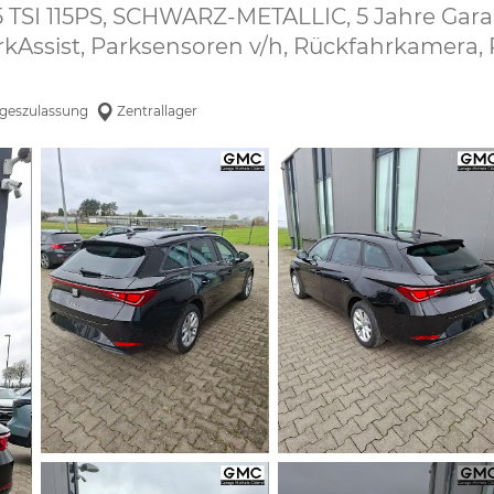
.5 TSI 115PS, SCHWARZ-METALLIC, 5 Jahre Garan
kAssist, Parksensoren v/h, Rückfahrkamera, R
geszulassung
Zentrallager