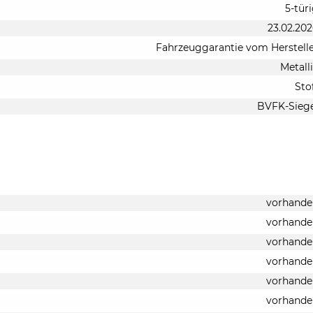
5-tür
23.02.20
Fahrzeuggarantie vom Herstell
Metall
Sto
BVFK-Siege
vorhande
vorhande
vorhande
vorhande
vorhande
vorhande