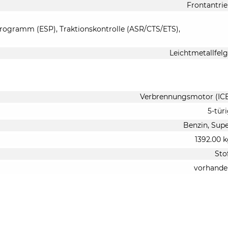
Frontantri
-Programm (ESP), Traktionskontrolle (ASR/CTS/ETS),
Leichtmetallfel
Verbrennungsmotor (IC
5-tür
Benzin, Sup
1392.00 
Sto
vorhande