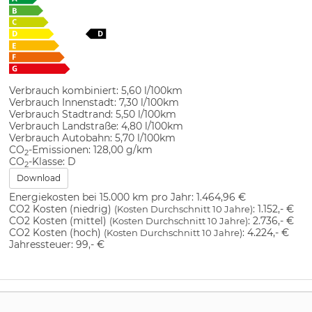
Verbrauch kombiniert:
5,60 l/100km
Verbrauch Innenstadt:
7,30 l/100km
Verbrauch Stadtrand:
5,50 l/100km
Verbrauch Landstraße:
4,80 l/100km
Verbrauch Autobahn:
5,70 l/100km
CO
-Emissionen:
128,00 g/km
2
CO
-Klasse:
D
2
Download
Energiekosten bei 15.000 km pro Jahr:
1.464,96 €
CO2 Kosten (niedrig)
:
1.152,- €
(Kosten Durchschnitt 10 Jahre)
CO2 Kosten (mittel)
:
2.736,- €
(Kosten Durchschnitt 10 Jahre)
CO2 Kosten (hoch)
:
4.224,- €
(Kosten Durchschnitt 10 Jahre)
Jahressteuer:
99,- €