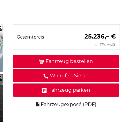
25.236,– €
Gesamtpreis
incl. 17% MwSt.
Fahrzeug bestellen
Wir rufen Sie an
Fahrzeug parken
Fahrzeugexposé (PDF)