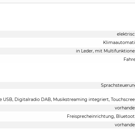
elektris
Klimaautomati
in Leder, mit Multifunktion
Fahr
Sprachsteuerun
le USB, Digitalradio DAB, Musikstreaming integriert, Touchscre
vorhande
Freisprecheinrichtung, Bluetoo
vorhande