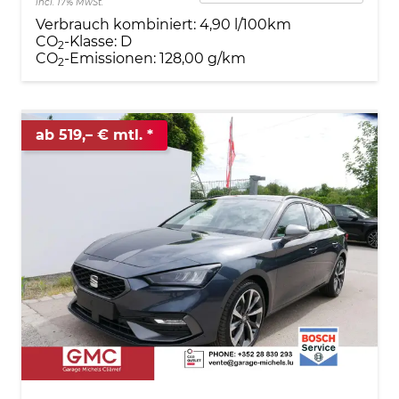
incl. 17% MwSt.
Verbrauch kombiniert:
4,90 l/100km
CO
-Klasse:
D
2
CO
-Emissionen:
128,00 g/km
2
ab 519,– € mtl.