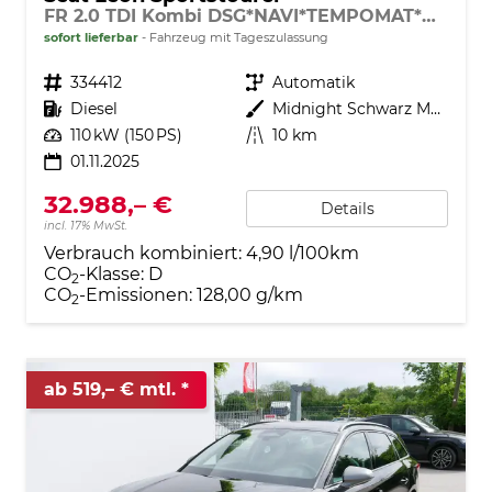
FR 2.0 TDI Kombi DSG*NAVI*TEMPOMAT*KAMERA*KEYLESS-GO*VIRTUAL COCKPIT*
sofort lieferbar
Fahrzeug mit Tageszulassung
Fahrzeugnr.
334412
Getriebe
Automatik
Kraftstoff
Diesel
Außenfarbe
Midnight Schwarz Metallic
Leistung
110 kW (150 PS)
Kilometerstand
10 km
01.11.2025
32.988,– €
Details
incl. 17% MwSt.
Verbrauch kombiniert:
4,90 l/100km
CO
-Klasse:
D
2
CO
-Emissionen:
128,00 g/km
2
ab 519,– € mtl.