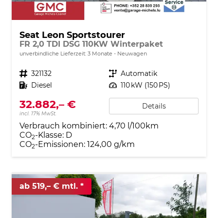
Seat Leon Sportstourer
FR 2,0 TDI DSG 110KW Winterpaket
unverbindliche Lieferzeit:
3 Monate
Neuwagen
Fahrzeugnr.
321132
Getriebe
Automatik
Kraftstoff
Diesel
Leistung
110 kW (150 PS)
32.882,– €
Details
incl. 17% MwSt.
Verbrauch kombiniert:
4,70 l/100km
CO
-Klasse:
D
2
CO
-Emissionen:
124,00 g/km
2
ab 519,– € mtl.