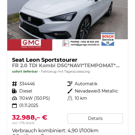
Seat Leon Sportstourer
FR 2.0 TDI Kombi DSG*NAVI*TEMPOMAT*KAMERA*KEYLESS-GO*VIRTUAL COCKPIT*
sofort lieferbar
Fahrzeug mit Tageszulassung
Fahrzeugnr.
334446
Getriebe
Automatik
Kraftstoff
Diesel
Außenfarbe
Nevadaweiß Metallic
Leistung
110 kW (150 PS)
Kilometerstand
10 km
01.11.2025
32.988,– €
Details
incl. 17% MwSt.
Verbrauch kombiniert:
4,90 l/100km