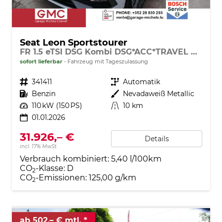
Seat Leon Sportstourer
FR 1.5 eTSI DSG Kombi DSG*ACC*TRAVEL ASSIST*KAMERA*TEMPOMAT*NAVI*FULL LINK*WINTERPAKET*
sofort lieferbar
Fahrzeug mit Tageszulassung
Fahrzeugnr.
341411
Getriebe
Automatik
Kraftstoff
Benzin
Außenfarbe
Nevadaweiß Metallic
Leistung
110 kW (150 PS)
Kilometerstand
10 km
01.01.2026
31.926,– €
Details
incl. 17% MwSt.
Verbrauch kombiniert:
5,40 l/100km
CO
-Klasse:
D
2
CO
-Emissionen:
125,00 g/km
2
ab 502,– € mtl.