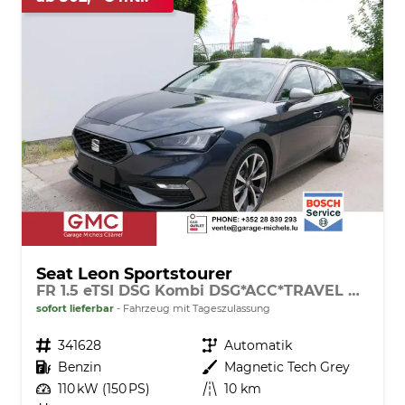
Seat Leon Sportstourer
FR 1.5 eTSI DSG Kombi DSG*ACC*TRAVEL ASSIST*KAMERA*TEMPOMAT*NAVI*FULL LINK*WINTERPAKET*
sofort lieferbar
Fahrzeug mit Tageszulassung
Fahrzeugnr.
341628
Getriebe
Automatik
Kraftstoff
Benzin
Außenfarbe
Magnetic Tech Grey
Leistung
110 kW (150 PS)
Kilometerstand
10 km