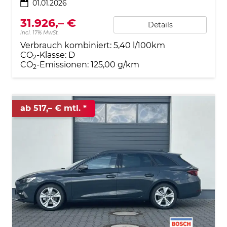
01.01.2026
31.926,– €
Details
incl. 17% MwSt.
Verbrauch kombiniert:
5,40 l/100km
CO
-Klasse:
D
2
CO
-Emissionen:
125,00 g/km
2
ab 517,– € mtl.