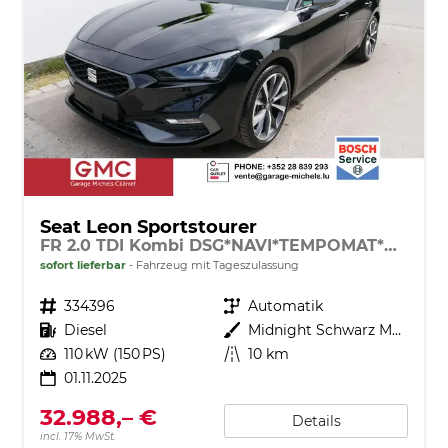
Seat Leon Sportstourer
FR 2.0 TDI Kombi DSG*NAVI*TEMPOMAT*KAMERA*KEYLESS-GO*VIRTUAL COCKPIT*
sofort lieferbar
Fahrzeug mit Tageszulassung
Fahrzeugnr.
334396
Getriebe
Automatik
Kraftstoff
Diesel
Außenfarbe
Midnight Schwarz Metallic
Leistung
110 kW (150 PS)
Kilometerstand
10 km
01.11.2025
32.988,– €
Details
incl. 17% MwSt.