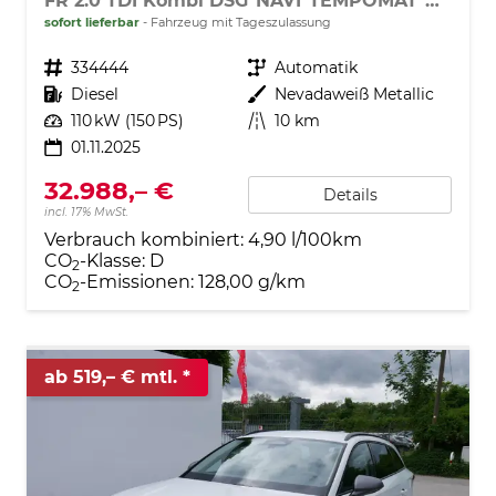
FR 2.0 TDI Kombi DSG*NAVI*TEMPOMAT*KAMERA*KEYLESS-GO*VIRTUAL COCKPIT*
sofort lieferbar
Fahrzeug mit Tageszulassung
Fahrzeugnr.
334444
Getriebe
Automatik
Kraftstoff
Diesel
Außenfarbe
Nevadaweiß Metallic
Leistung
110 kW (150 PS)
Kilometerstand
10 km
01.11.2025
32.988,– €
Details
incl. 17% MwSt.
Verbrauch kombiniert:
4,90 l/100km
CO
-Klasse:
D
2
CO
-Emissionen:
128,00 g/km
2
ab 519,– € mtl.