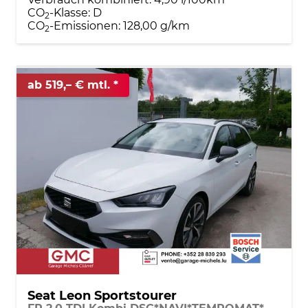
CO
-Klasse:
D
2
CO
-Emissionen:
128,00 g/km
2
ab 519,– € mtl.
Seat Leon Sportstourer