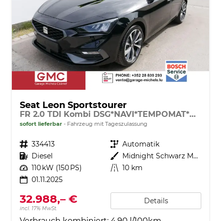
Seat Leon Sportstourer
FR 2.0 TDI Kombi DSG*NAVI*TEMPOMAT*KAMERA*KEYLESS-GO*VIRTUAL COCKPIT*
sofort lieferbar
Fahrzeug mit Tageszulassung
Fahrzeugnr.
334413
Getriebe
Automatik
Kraftstoff
Diesel
Außenfarbe
Midnight Schwarz Metallic
Leistung
110 kW (150 PS)
Kilometerstand
10 km
01.11.2025
32.988,– €
Details
incl. 17% MwSt.
Verbrauch kombiniert:
4,90 l/100km