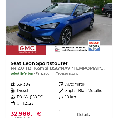
Seat Leon Sportstourer
FR 2.0 TDI Kombi DSG*NAVI*TEMPOMAT*KAMERA*KEYLESS-GO*VIRTUAL COCKPIT*
sofort lieferbar
Fahrzeug mit Tageszulassung
Fahrzeugnr.
334384
Getriebe
Automatik
Kraftstoff
Diesel
Außenfarbe
Saphir Blau Metallic
Leistung
110 kW (150 PS)
Kilometerstand
10 km
01.11.2025
32.988,– €
Details