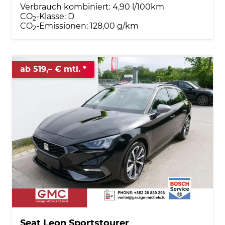
Verbrauch kombiniert:
4,90 l/100km
CO
-Klasse:
D
2
CO
-Emissionen:
128,00 g/km
2
ab 519,– € mtl.
Seat Leon Sportstourer