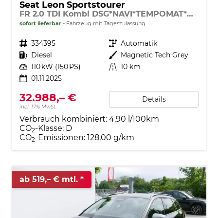
Seat Leon Sportstourer
FR 2.0 TDI Kombi DSG*NAVI*TEMPOMAT*KAMERA*KEYLESS-GO*VIRTUAL COCKPIT*
sofort lieferbar
Fahrzeug mit Tageszulassung
Fahrzeugnr.
334395
Getriebe
Automatik
Kraftstoff
Diesel
Außenfarbe
Magnetic Tech Grey
Leistung
110 kW (150 PS)
Kilometerstand
10 km
01.11.2025
32.988,– €
Details
incl. 17% MwSt.
Verbrauch kombiniert:
4,90 l/100km
CO
-Klasse:
D
2
CO
-Emissionen:
128,00 g/km
2
ab 519,– € mtl.