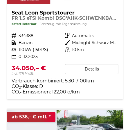
Seat Leon Sportstourer
FR 1.5 eTSI Kombi DSG*AHK-SCHWENKBAR*NAVI*TEMPOMAT*3-ZONE KILMAAUTOMATIK
sofort lieferbar
Fahrzeug mit Tageszulassung
Fahrzeugnr.
334388
Getriebe
Automatik
Kraftstoff
Benzin
Außenfarbe
Midnight Schwarz Metallic
Leistung
110 kW (150 PS)
Kilometerstand
10 km
01.12.2025
34.050,– €
Details
incl. 17% MwSt.
Verbrauch kombiniert:
5,30 l/100km
CO
-Klasse:
D
2
CO
-Emissionen:
122,00 g/km
2
ab 536,– € mtl.