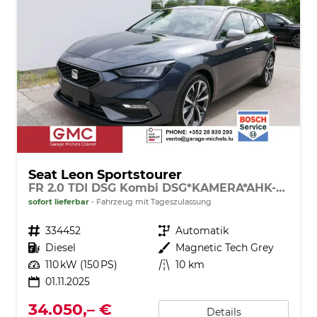
Seat Leon Sportstourer
FR 2.0 TDI DSG Kombi DSG*KAMERA*AHK-SCHWENKBAR*NAVI*TEMPOMAT*WINTERPAKET*
sofort lieferbar
Fahrzeug mit Tageszulassung
Fahrzeugnr.
334452
Getriebe
Automatik
Kraftstoff
Diesel
Außenfarbe
Magnetic Tech Grey
Leistung
110 kW (150 PS)
Kilometerstand
10 km
01.11.2025
34.050,– €
Details