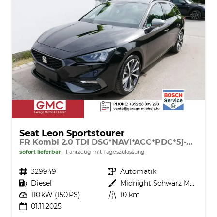
Seat Leon Sportstourer
FR Kombi 2.0 TDI DSG*NAVI*ACC*PDC*5j-GARANTIE*LED*SHZ*TEMPOMAT*18-ZOLL*SOFORT-VERFÜGBAR
sofort lieferbar
Fahrzeug mit Tageszulassung
Fahrzeugnr.
329949
Getriebe
Automatik
Kraftstoff
Diesel
Außenfarbe
Midnight Schwarz Metallic
Leistung
110 kW (150 PS)
Kilometerstand
10 km
01.11.2025