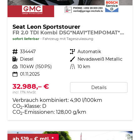
Seat Leon Sportstourer
FR 2.0 TDI Kombi DSG*NAVI*TEMPOMAT*KAMERA*KEYLESS-GO*VIRTUAL COCKPIT*
sofort lieferbar
Fahrzeug mit Tageszulassung
Fahrzeugnr.
334447
Getriebe
Automatik
Kraftstoff
Diesel
Außenfarbe
Nevadaweiß Metallic
Leistung
110 kW (150 PS)
Kilometerstand
10 km
01.11.2025
32.988,– €
Details
incl. 17% MwSt.
Verbrauch kombiniert:
4,90 l/100km
CO
-Klasse:
D
2
CO
-Emissionen:
128,00 g/km
2
ab 519,– € mtl.