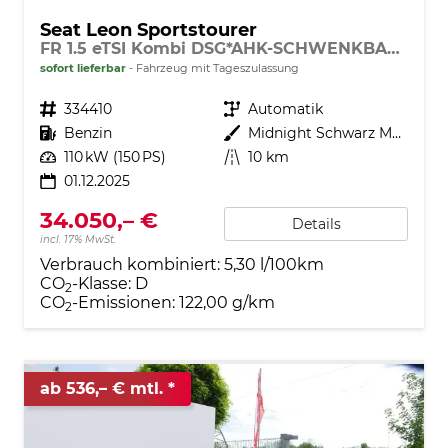
Seat Leon Sportstourer
FR 1.5 eTSI Kombi DSG*AHK-SCHWENKBAR*NAVI*TEMPOMAT*3-ZONE KILMAAUTOMATIK
sofort lieferbar
Fahrzeug mit Tageszulassung
Fahrzeugnr.
334410
Getriebe
Automatik
Kraftstoff
Benzin
Außenfarbe
Midnight Schwarz Metallic
Leistung
110 kW (150 PS)
Kilometerstand
10 km
01.12.2025
34.050,– €
Details
incl. 17% MwSt.
Verbrauch kombiniert:
5,30 l/100km
CO
-Klasse:
D
2
CO
-Emissionen:
122,00 g/km
2
ab 536,– € mtl.