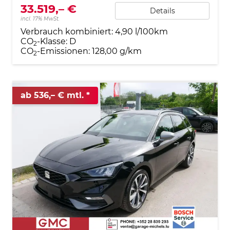
33.519,– €
Details
incl. 17% MwSt.
Verbrauch kombiniert:
4,90 l/100km
CO
-Klasse:
D
2
CO
-Emissionen:
128,00 g/km
2
ab 536,– € mtl.