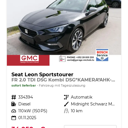
Seat Leon Sportstourer
FR 2.0 TDI DSG Kombi DSG*KAMERA*AHK-SCHWENKBAR*NAVI*TEMPOMAT*WINTERPAKET*
sofort lieferbar
Fahrzeug mit Tageszulassung
Fahrzeugnr.
334394
Getriebe
Automatik
Kraftstoff
Diesel
Außenfarbe
Midnight Schwarz Metallic
Leistung
110 kW (150 PS)
Kilometerstand
10 km
01.11.2025