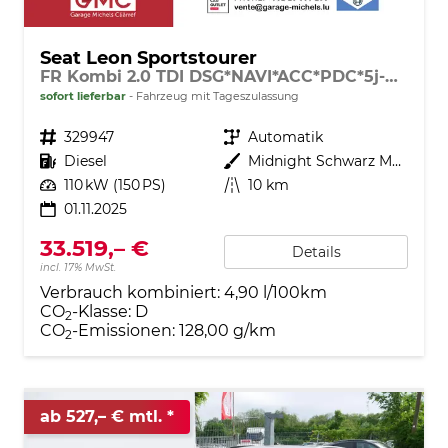
Seat Leon Sportstourer
FR Kombi 2.0 TDI DSG*NAVI*ACC*PDC*5j-GARANTIE*LED*SHZ*TEMPOMAT*18-ZOLL*SOFORT-VERFÜGBAR
sofort lieferbar
Fahrzeug mit Tageszulassung
Fahrzeugnr.
329947
Getriebe
Automatik
Kraftstoff
Diesel
Außenfarbe
Midnight Schwarz Metallic
Leistung
110 kW (150 PS)
Kilometerstand
10 km
01.11.2025
33.519,– €
Details
incl. 17% MwSt.
Verbrauch kombiniert:
4,90 l/100km
CO
-Klasse:
D
2
CO
-Emissionen:
128,00 g/km
2
ab 527,– € mtl.