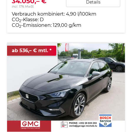
34.050,– €
Details
incl. 17% MwSt.
Verbrauch kombiniert:
4,90 l/100km
CO
-Klasse:
D
2
CO
-Emissionen:
129,00 g/km
2
ab 536,– € mtl.