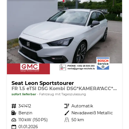
Seat Leon Sportstourer
FR 1.5 eTSI DSG Kombi DSG*KAMERA*ACC*NAVI*FULL-LNK*LENKRADHEIZUNG*LED*SHZ*
sofort lieferbar
Fahrzeug mit Tageszulassung
Fahrzeugnr.
341412
Getriebe
Automatik
Kraftstoff
Benzin
Außenfarbe
Nevadaweiß Metallic
Leistung
110 kW (150 PS)
Kilometerstand
50 km
01.01.2026