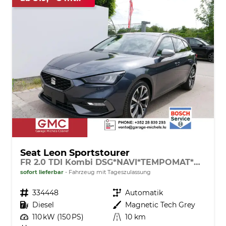
Seat Leon Sportstourer
FR 2.0 TDI Kombi DSG*NAVI*TEMPOMAT*KAMERA*KEYLESS-GO*VIRTUAL COCKPIT*
sofort lieferbar
Fahrzeug mit Tageszulassung
Fahrzeugnr.
334448
Getriebe
Automatik
Kraftstoff
Diesel
Außenfarbe
Magnetic Tech Grey
Leistung
110 kW (150 PS)
Kilometerstand
10 km