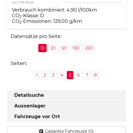
incl. 17% MwSt.
Verbrauch kombiniert:
4,90 l/100km
CO
-Klasse:
D
2
CO
-Emissionen:
129,00 g/km
2
Datensätze pro Seite:
10
20
50
100
250
Seiten:
1
2
3
4
5
6
7
8
Detailsuche
Aussenlager
Fahrzeuge vor Ort
Geparkte Fahrzeuge (
0
)