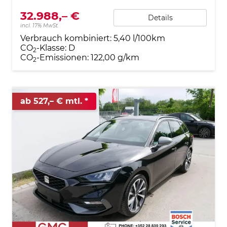
32.988,– €
Details
incl. 17% MwSt.
Verbrauch kombiniert:
5,40 l/100km
CO
-Klasse:
D
2
CO
-Emissionen:
122,00 g/km
2
ab 527,– € mtl.