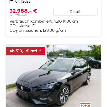
01.11.2025
32.988,– €
Details
incl. 17% MwSt.
Verbrauch kombiniert:
4,90 l/100km
CO
-Klasse:
D
2
CO
-Emissionen:
128,00 g/km
2
ab 519,– € mtl.