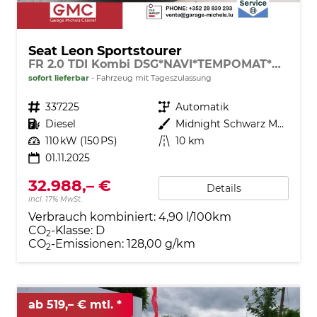
Seat Leon Sportstourer
FR 2.0 TDI Kombi DSG*NAVI*TEMPOMAT*KAMERA*KEYLESS-GO*VIRTUAL COCKPIT*
sofort lieferbar
Fahrzeug mit Tageszulassung
Fahrzeugnr.
337225
Getriebe
Automatik
Kraftstoff
Diesel
Außenfarbe
Midnight Schwarz Metallic
Leistung
110 kW (150 PS)
Kilometerstand
10 km
01.11.2025
32.988,– €
Details
incl. 17% MwSt.
Verbrauch kombiniert:
4,90 l/100km
CO
-Klasse:
D
2
CO
-Emissionen:
128,00 g/km
2
ab 519,– € mtl.