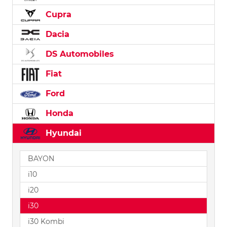
Cupra
Dacia
DS Automobiles
Fiat
Ford
Honda
Hyundai
BAYON
i10
i20
i30
i30 Kombi