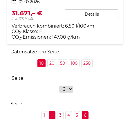
02.07.2026
31.671,– €
Details
incl. 17% MwSt.
Verbrauch kombiniert:
6,50 l/100km
CO
-Klasse:
E
2
CO
-Emissionen:
147,00 g/km
2
Datensätze pro Seite:
10
20
50
100
250
Seite:
Seiten:
1
...
3
4
5
6