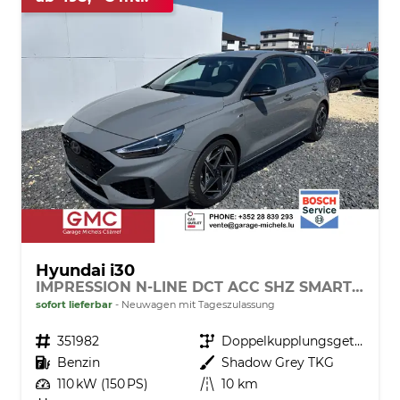
Hyundai i30
IMPRESSION N-LINE DCT ACC SHZ SMART KEY BSD MEMORY
sofort lieferbar
Neuwagen mit Tageszulassung
Fahrzeugnr.
351982
Getriebe
Doppelkupplungsgetriebe (DSG)
Kraftstoff
Benzin
Außenfarbe
Shadow Grey TKG
Leistung
110 kW (150 PS)
Kilometerstand
10 km