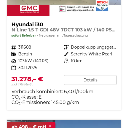
Hyundai i30
N Line 1.5 T-GDI 48V 7DCT 103 kW / 140 PS Adaptiver Tempomat, Toter-Winkel-Assistent, 2-Zonen Klimaautomatik, Lenkradheizung, Sitzheizung, Navigationssystem, Radio DAB, Apple CarPlay, Android Auto, Induktionsladen, 18" Leichtmetallfelgen, uvm.
sofort lieferbar
Neuwagen mit Tageszulassung
Fahrzeugnr.
311608
Getriebe
Doppelkupplungsgetriebe (DSG)
Kraftstoff
Benzin
Außenfarbe
Serenity White Pearl
Leistung
103 kW (140 PS)
Kilometerstand
10 km
30.11.2025
31.278,– €
Details
incl. 17% MwSt.
Verbrauch kombiniert:
6,40 l/100km
CO
-Klasse:
E
2
CO
-Emissionen:
145,00 g/km
2
ab 498,– € mtl.