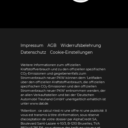
Impressum
AGB
Widerrufsbelehrung
Datenschutz
Cookie-Einstellungen
Weitere Informationen zum offiziellen
Kraftstoffverbrauch und zu den offiziellen spezifischen
CO
-Emissionen und gegebenenfalls zum
2
Stromverbrauch neuer PKW können dem 'Leitfaden
über den offiziellen Kraftstoffverbrauch, die offiziellen
spezifischen CO
-Emissionen und den offiziellen
2
Stromverbrauch neuer PKW' entnommen werden, der
an allen Verkaufsstellen und bei der 'Deutschen
Automobil Treuhand GmbH' unentgeltlich erhältlich ist
unter www.dat.de.
*Attention : ce calcul n'est ni une offre ni une publicité. Il
vous est transmis à titre d'information, sous réserve
d'acceptation de votre dossier par AlphaCredit SA,
Boulevard Saint-Lazare 4-10/3, B-1210 Bruxelles, TVA
BE0445.781.316, sous réserve des tarifs en vigueur et