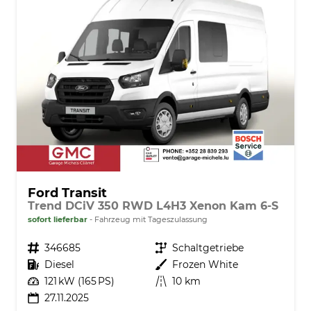
Ford Transit
Trend DCiV 350 RWD L4H3 Xenon Kam 6-S
sofort lieferbar
Fahrzeug mit Tageszulassung
Fahrzeugnr.
346685
Getriebe
Schaltgetriebe
Kraftstoff
Diesel
Außenfarbe
Frozen White
Leistung
121 kW (165 PS)
Kilometerstand
10 km
27.11.2025