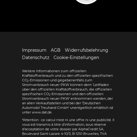
Impressum
AGB
Widerrufsbelehrung
Datenschutz
Cookie-Einstellungen
Weitere Informationen zum offiziellen
Kraftstoffverbrauch und zu den offiziellen spezifischen
CO
-Emissionen und gegebenenfalls zum
2
Stromverbrauch neuer PKW können dem 'Leitfaden
über den offiziellen Kraftstoffverbrauch, die offiziellen
spezifischen CO
-Emissionen und den offiziellen
2
Stromverbrauch neuer PKW' entnommen werden, der
an allen Verkaufsstellen und bei der 'Deutschen
Automobil Treuhand GmbH' unentgeltlich erhältlich ist
unter www.dat.de.
*Attention : ce calcul n'est ni une offre ni une publicité. Il
vous est transmis à titre d'information, sous réserve
d'acceptation de votre dossier par AlphaCredit SA,
Boulevard Saint-Lazare 4-10/3, B-1210 Bruxelles, TVA