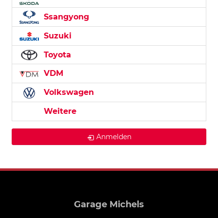
Ssangyong
Suzuki
Toyota
VDM
Volkswagen
Weitere
Anmelden
Garage Michels