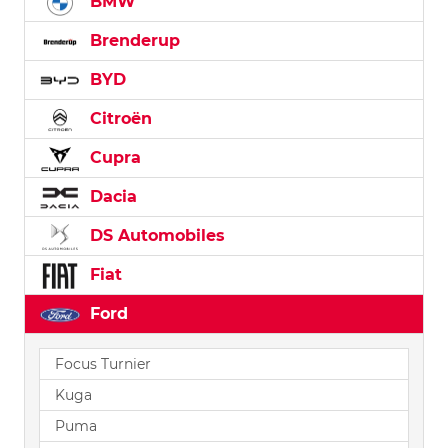
BMW
Brenderup
BYD
Citroën
Cupra
Dacia
DS Automobiles
Fiat
Ford
Focus Turnier
Kuga
Puma