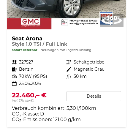
Seat Arona
Style 1.0 TSI / Full Link
sofort lieferbar
Neuwagen mit Tageszulassung
Fahrzeugnr.
327527
Getriebe
Schaltgetriebe
Kraftstoff
Benzin
Außenfarbe
Magnetic Grau
Leistung
70 kW (95 PS)
Kilometerstand
50 km
25.06.2026
22.460,– €
Details
incl. 17% MwSt.
Verbrauch kombiniert:
5,30 l/100km
CO
-Klasse:
D
2
CO
-Emissionen:
121,00 g/km
2