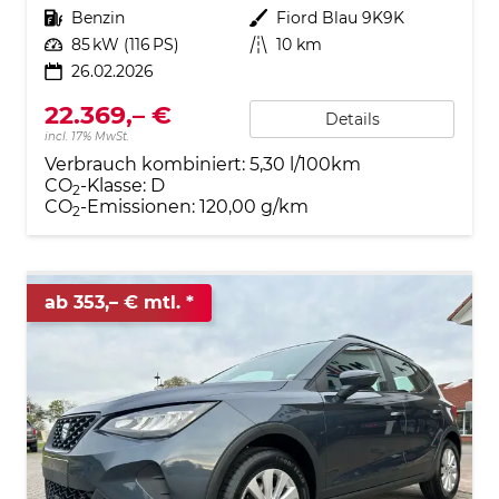
Kraftstoff
Benzin
Außenfarbe
Fiord Blau 9K9K
Leistung
85 kW (116 PS)
Kilometerstand
10 km
26.02.2026
22.369,– €
Details
incl. 17% MwSt.
Verbrauch kombiniert:
5,30 l/100km
CO
-Klasse:
D
2
CO
-Emissionen:
120,00 g/km
2
ab 353,– € mtl.