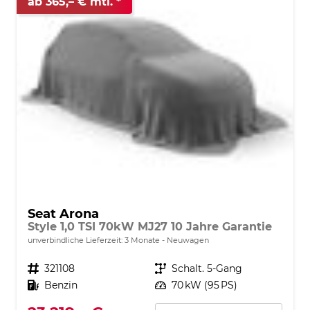
ab 365,– € mtl.
Seat Arona
Style 1,0 TSI 70kW MJ27 10 Jahre Garantie
unverbindliche Lieferzeit:
3 Monate
Neuwagen
Fahrzeugnr.
321108
Getriebe
Schalt. 5-Gang
Kraftstoff
Benzin
Leistung
70 kW (95 PS)