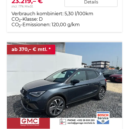
23.219,– €
Details
incl. 17% MwSt.
Verbrauch kombiniert:
5,30 l/100km
CO
-Klasse:
D
2
CO
-Emissionen:
120,00 g/km
2
ab 370,– € mtl.