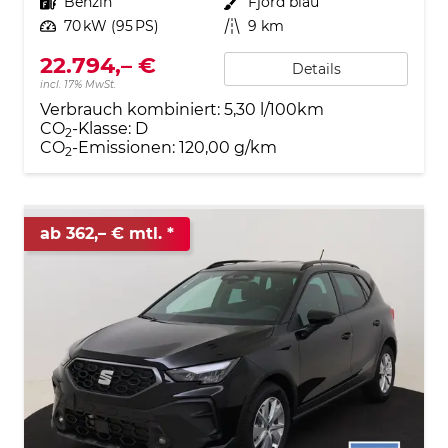
Kraftstoff
Benzin
Außenfarbe
Fjord blau
Leistung
70 kW (95 PS)
Kilometerstand
9 km
22.794,– €
Details
incl. 17% MwSt.
Verbrauch kombiniert:
5,30 l/100km
CO
-Klasse:
D
2
CO
-Emissionen:
120,00 g/km
2
ab 362,– € mtl.