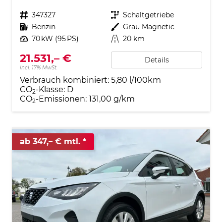
Fahrzeugnr.
347327
Getriebe
Schaltgetriebe
Kraftstoff
Benzin
Außenfarbe
Grau Magnetic
Leistung
70 kW (95 PS)
Kilometerstand
20 km
21.531,– €
Details
incl. 17% MwSt.
Verbrauch kombiniert:
5,80 l/100km
CO
-Klasse:
D
2
CO
-Emissionen:
131,00 g/km
2
ab 347,– € mtl.