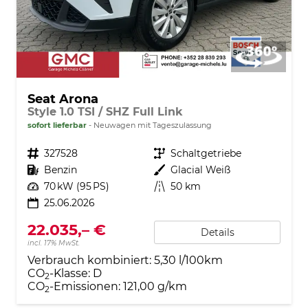
Seat Arona
Style 1.0 TSI / SHZ Full Link
sofort lieferbar
Neuwagen mit Tageszulassung
Fahrzeugnr.
327528
Getriebe
Schaltgetriebe
Kraftstoff
Benzin
Außenfarbe
Glacial Weiß
Leistung
70 kW (95 PS)
Kilometerstand
50 km
25.06.2026
22.035,– €
Details
incl. 17% MwSt.
Verbrauch kombiniert:
5,30 l/100km
CO
-Klasse:
D
2
CO
-Emissionen:
121,00 g/km
2