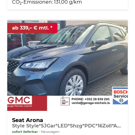
CO
-Emissionen:
131,00 g/km
2
ab 339,– € mtl.
Seat Arona
Style Style*5JGar*LED*Shzg*PDC*16Zoll*ACA*
sofort lieferbar
Neuwagen