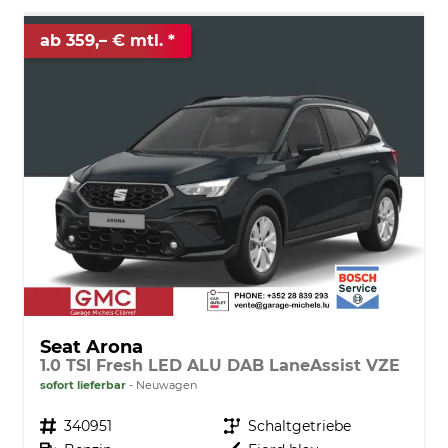
ab 359,– € mtl.
Seat Arona
1.0 TSI Fresh LED ALU DAB LaneAssist VZE
sofort lieferbar
Neuwagen
Fahrzeugnr.
340951
Getriebe
Schaltgetriebe