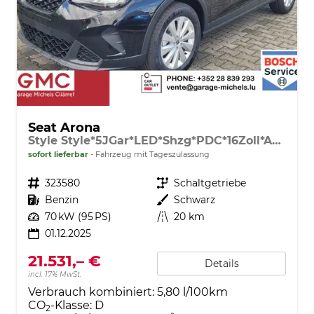
Seat Arona
Style Style*5JGar*LED*Shzg*PDC*16Zoll*ACA*
sofort lieferbar
Fahrzeug mit Tageszulassung
Fahrzeugnr.
323580
Getriebe
Schaltgetriebe
Kraftstoff
Benzin
Außenfarbe
Schwarz
Leistung
70 kW (95 PS)
Kilometerstand
20 km
01.12.2025
21.531,– €
Details
incl. 17% MwSt.
Verbrauch kombiniert:
5,80 l/100km
CO
-Klasse:
D
2