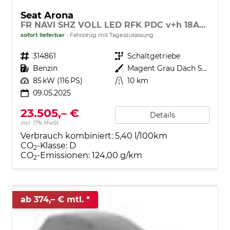
Seat Arona
FR NAVI SHZ VOLL LED RFK PDC v+h 18ALU
sofort lieferbar
Fahrzeug mit Tageszulassung
Fahrzeugnr.
314861
Getriebe
Schaltgetriebe
Kraftstoff
Benzin
Außenfarbe
Magent Grau Dach Schwarz S9E7
Leistung
85 kW (116 PS)
Kilometerstand
10 km
09.05.2025
23.505,– €
Details
incl. 17% MwSt.
Verbrauch kombiniert:
5,40 l/100km
CO
-Klasse:
D
2
CO
-Emissionen:
124,00 g/km
2
ab 374,– € mtl.