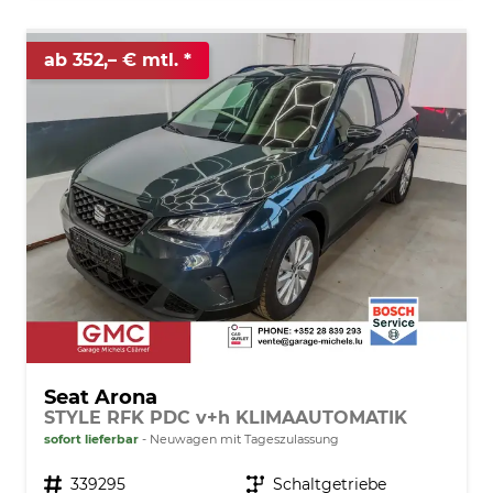
ab 352,– € mtl.
Seat Arona
STYLE RFK PDC v+h KLIMAAUTOMATIK
sofort lieferbar
Neuwagen mit Tageszulassung
Fahrzeugnr.
339295
Getriebe
Schaltgetriebe