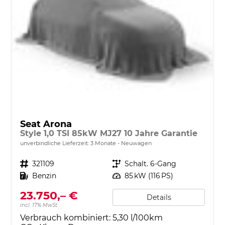
Seat Arona
Style 1,0 TSI 85kW MJ27 10 Jahre Garantie
unverbindliche Lieferzeit:
3 Monate
Neuwagen
Fahrzeugnr.
321109
Getriebe
Schalt. 6-Gang
Kraftstoff
Benzin
Leistung
85 kW (116 PS)
23.750,– €
Details
incl. 17% MwSt.
Verbrauch kombiniert:
5,30 l/100km