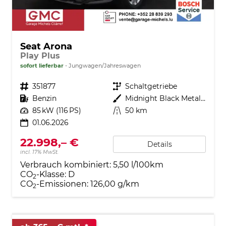
Seat Arona
Play Plus
sofort lieferbar
Jungwagen/Jahreswagen
Fahrzeugnr.
351877
Getriebe
Schaltgetriebe
Kraftstoff
Benzin
Außenfarbe
Midnight Black Metallic
Leistung
85 kW (116 PS)
Kilometerstand
50 km
01.06.2026
22.998,– €
Details
incl. 17% MwSt.
Verbrauch kombiniert:
5,50 l/100km
CO
-Klasse:
D
2
CO
-Emissionen:
126,00 g/km
2