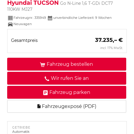
Hyundai TUCSON
Go N-Line 1,6 T-GDi DCT7
110KW MJ27
Fahrzeugnr.:
335949
unverbindliche Lieferzeit:
9 Wochen
Neuwagen
37.235,– €
Gesamtpreis
incl. 17% MwSt.
Fahrzeug bestellen
Wir rufen Sie an
Fahrzeug parken
Fahrzeugexposé (PDF)
GETRIEBE
Automatik