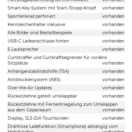
Smart-Key-System mit Start-/Stopp-Knopf
vorhanden
Sportlenkrad perforiert
vorhanden
Kennzeichenhalter inklusive
vorhanden
Alle Bilder sind Bestellbeispiele
vorhanden
USB-C Ladeanschlüsse hinten
vorhanden
6 Lautsprecher
vorhanden
Gurtstraffer und Gurtkraftbegrenzer für vordere
Sitzplätze
vorhanden
Anhängerstabilitätshilfe (TSA)
vorhanden
Antiblockiersystem (ABS)
vorhanden
Over-the-Air-Updates
vorhanden
Rücksitzlehne geteilt umklappbar
vorhanden
Rücksitzlehne mit Fernentriegelung zum Umklappen
aus dem Gepäckaum
vorhanden
Display, 12,3-Zoll-Touchscreen
vorhanden
Drahtlose Ladefunktion (Smartphone) abhängig vom
Mobiltelefon
vorhanden