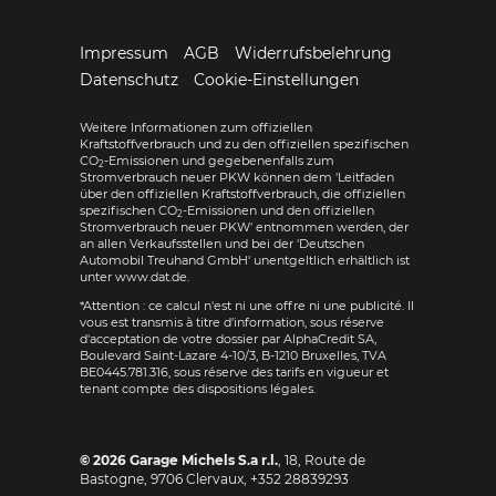
Impressum
AGB
Widerrufsbelehrung
Datenschutz
Cookie-Einstellungen
Weitere Informationen zum offiziellen
Kraftstoffverbrauch und zu den offiziellen spezifischen
CO
-Emissionen und gegebenenfalls zum
2
Stromverbrauch neuer PKW können dem 'Leitfaden
über den offiziellen Kraftstoffverbrauch, die offiziellen
spezifischen CO
-Emissionen und den offiziellen
2
Stromverbrauch neuer PKW' entnommen werden, der
an allen Verkaufsstellen und bei der 'Deutschen
Automobil Treuhand GmbH' unentgeltlich erhältlich ist
unter www.dat.de.
*Attention : ce calcul n'est ni une offre ni une publicité. Il
vous est transmis à titre d'information, sous réserve
d'acceptation de votre dossier par AlphaCredit SA,
Boulevard Saint-Lazare 4-10/3, B-1210 Bruxelles, TVA
BE0445.781.316, sous réserve des tarifs en vigueur et
tenant compte des dispositions légales.
© 2026
Garage Michels S.a r.l.
,
18, Route de
Bastogne
,
9706
Clervaux,
+352 28839293