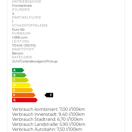
ANTRIEBSACHSE
Frontantrieb
ZYLINDER
4
PARTIKELFILTER
1
SCHADSTOFFKLASSE
Euro 6b
HUBRAUM
1.598 ccm
LEISTUNG
110 kW (150 PS)
KRAFTSTOFF
Benzin
KATEGORIE
SUV/Geländewagen/Pickup
Verbrauch kombiniert:
7,00 l/100km
Verbrauch Innenstadt:
9,40 l/100km
Verbrauch Stadtrand:
6,70 l/100km
Verbrauch Landstraße:
5,90 l/100km
Verbrauch Autobahn:
7,50 l/100km