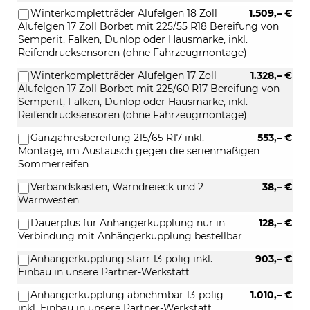
Winterkompletträder Alufelgen 18 Zoll
1.509,– €
Alufelgen 17 Zoll Borbet mit 225/55 R18 Bereifung von
Semperit, Falken, Dunlop oder Hausmarke, inkl.
Reifendrucksensoren (ohne Fahrzeugmontage)
Winterkompletträder Alufelgen 17 Zoll
1.328,– €
Alufelgen 17 Zoll Borbet mit 225/60 R17 Bereifung von
Semperit, Falken, Dunlop oder Hausmarke, inkl.
Reifendrucksensoren (ohne Fahrzeugmontage)
Ganzjahresbereifung 215/65 R17 inkl.
553,– €
Montage, im Austausch gegen die serienmäßigen
Sommerreifen
Verbandskasten, Warndreieck und 2
38,– €
Warnwesten
Dauerplus für Anhängerkupplung nur in
128,– €
Verbindung mit Anhängerkupplung bestellbar
Anhängerkupplung starr 13-polig inkl.
903,– €
Einbau in unsere Partner-Werkstatt
Anhängerkupplung abnehmbar 13-polig
1.010,– €
inkl. Einbau in unsere Partner-Werkstatt