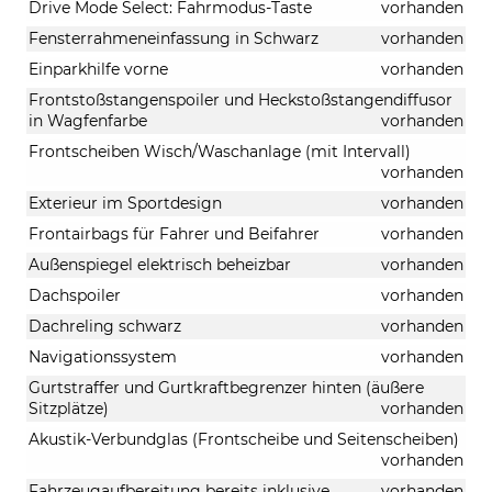
Drive Mode Select: Fahrmodus-Taste
vorhanden
Fensterrahmeneinfassung in Schwarz
vorhanden
Einparkhilfe vorne
vorhanden
Frontstoßstangenspoiler und Heckstoßstangendiffusor
in Wagfenfarbe
vorhanden
Frontscheiben Wisch/Waschanlage (mit Intervall)
vorhanden
Exterieur im Sportdesign
vorhanden
Frontairbags für Fahrer und Beifahrer
vorhanden
Außenspiegel elektrisch beheizbar
vorhanden
Dachspoiler
vorhanden
Dachreling schwarz
vorhanden
Navigationssystem
vorhanden
Gurtstraffer und Gurtkraftbegrenzer hinten (äußere
Sitzplätze)
vorhanden
Akustik-Verbundglas (Frontscheibe und Seitenscheiben)
vorhanden
Fahrzeugaufbereitung bereits inklusive
vorhanden