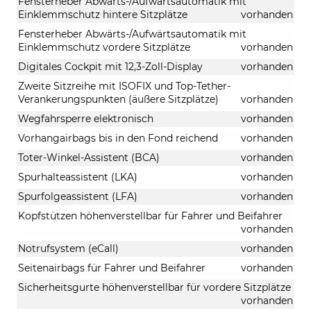
Fensterheber Abwärts-/Aufwärtsautomatik mit
Einklemmschutz hintere Sitzplätze
vorhanden
Fensterheber Abwärts-/Aufwärtsautomatik mit
Einklemmschutz vordere Sitzplätze
vorhanden
Digitales Cockpit mit 12,3-Zoll-Display
vorhanden
Zweite Sitzreihe mit ISOFIX und Top-Tether-
Verankerungspunkten (äußere Sitzplätze)
vorhanden
Wegfahrsperre elektronisch
vorhanden
Vorhangairbags bis in den Fond reichend
vorhanden
Toter-Winkel-Assistent (BCA)
vorhanden
Spurhalteassistent (LKA)
vorhanden
Spurfolgeassistent (LFA)
vorhanden
Kopfstützen höhenverstellbar für Fahrer und Beifahrer
vorhanden
Notrufsystem (eCall)
vorhanden
Seitenairbags für Fahrer und Beifahrer
vorhanden
Sicherheitsgurte höhenverstellbar für vordere Sitzplätze
vorhanden