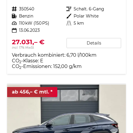
Fahrzeugnr.
350540
Getriebe
Schalt. 6-Gang
Kraftstoff
Benzin
Außenfarbe
Polar White
Leistung
110 kW (150 PS)
Kilometerstand
5 km
13.06.2023
27.031,– €
Details
incl. 17% MwSt.
Verbrauch kombiniert:
6,70 l/100km
CO
-Klasse:
E
2
CO
-Emissionen:
152,00 g/km
2
ab 456,– € mtl.