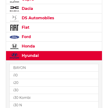
Dacia
DS Automobiles
Fiat
Ford
Honda
Hyundai
BAYON
i10
i20
i30
i30 Kombi
i30 N