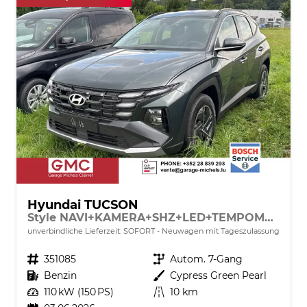
Hyundai TUCSON
Style NAVI+KAMERA+SHZ+LED+TEMPOMAT+17" ALU+PDC
unverbindliche Lieferzeit: SOFORT
Neuwagen mit Tageszulassung
Fahrzeugnr.
351085
Getriebe
Autom. 7-Gang
Kraftstoff
Benzin
Außenfarbe
Cypress Green Pearl
Leistung
110 kW (150 PS)
Kilometerstand
10 km