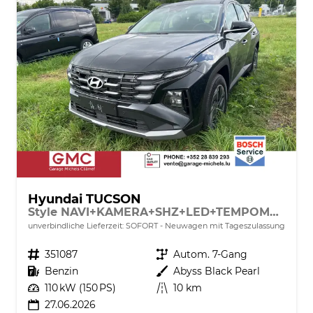
Hyundai TUCSON
Style NAVI+KAMERA+SHZ+LED+TEMPOMAT+17" ALU+PDC
unverbindliche Lieferzeit: SOFORT
Neuwagen mit Tageszulassung
Fahrzeugnr.
351087
Getriebe
Autom. 7-Gang
Kraftstoff
Benzin
Außenfarbe
Abyss Black Pearl
Leistung
110 kW (150 PS)
Kilometerstand
10 km
27.06.2026