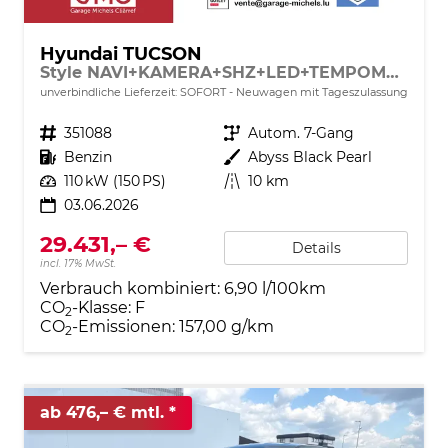
Hyundai TUCSON
Style NAVI+KAMERA+SHZ+LED+TEMPOMAT+17" ALU+PDC
unverbindliche Lieferzeit: SOFORT
Neuwagen mit Tageszulassung
Fahrzeugnr.
351088
Getriebe
Autom. 7-Gang
Kraftstoff
Benzin
Außenfarbe
Abyss Black Pearl
Leistung
110 kW (150 PS)
Kilometerstand
10 km
03.06.2026
29.431,– €
Details
incl. 17% MwSt.
Verbrauch kombiniert:
6,90 l/100km
CO
-Klasse:
F
2
CO
-Emissionen:
157,00 g/km
2
ab 476,– € mtl.