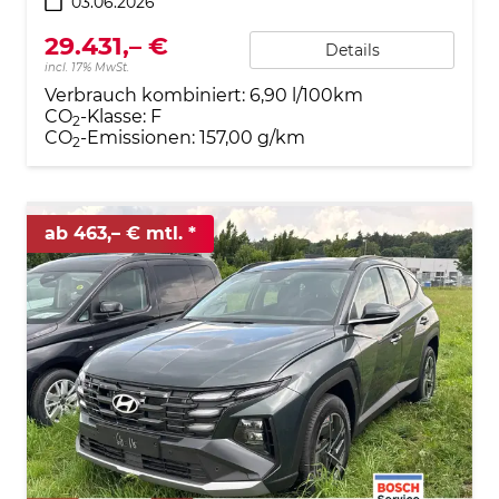
03.06.2026
29.431,– €
Details
incl. 17% MwSt.
Verbrauch kombiniert:
6,90 l/100km
CO
-Klasse:
F
2
CO
-Emissionen:
157,00 g/km
2
ab 463,– € mtl.