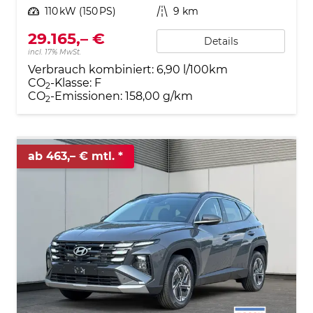
Leistung
110 kW (150 PS)
Kilometerstand
9 km
29.165,– €
Details
incl. 17% MwSt.
Verbrauch kombiniert:
6,90 l/100km
CO
-Klasse:
F
2
CO
-Emissionen:
158,00 g/km
2
ab 463,– € mtl.