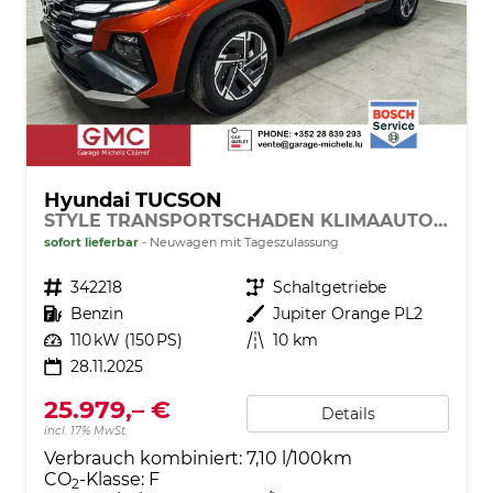
Hyundai TUCSON
STYLE TRANSPORTSCHADEN KLIMAAUTOMATIK TOTWINKEL NAVI SHZ RFK PDC
sofort lieferbar
Neuwagen mit Tageszulassung
Fahrzeugnr.
342218
Getriebe
Schaltgetriebe
Kraftstoff
Benzin
Außenfarbe
Jupiter Orange PL2
Leistung
110 kW (150 PS)
Kilometerstand
10 km
28.11.2025
25.979,– €
Details
incl. 17% MwSt.
Verbrauch kombiniert:
7,10 l/100km
CO
-Klasse:
F
2