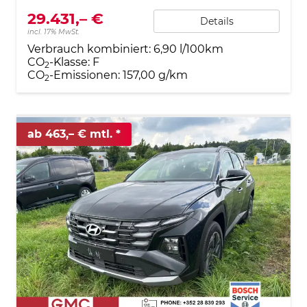
29.431,– €
Details
incl. 17% MwSt.
Verbrauch kombiniert:
6,90 l/100km
CO
-Klasse:
F
2
CO
-Emissionen:
157,00 g/km
2
ab 463,– € mtl.