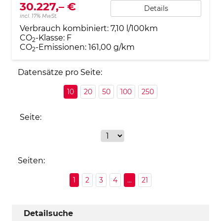
30.227,– €
Details
incl. 17% MwSt.
Verbrauch kombiniert:
7,10 l/100km
CO
-Klasse:
F
2
CO
-Emissionen:
161,00 g/km
2
Datensätze pro Seite:
10
20
50
100
250
Seite:
Seiten:
1
2
3
4
...
21
Detailsuche