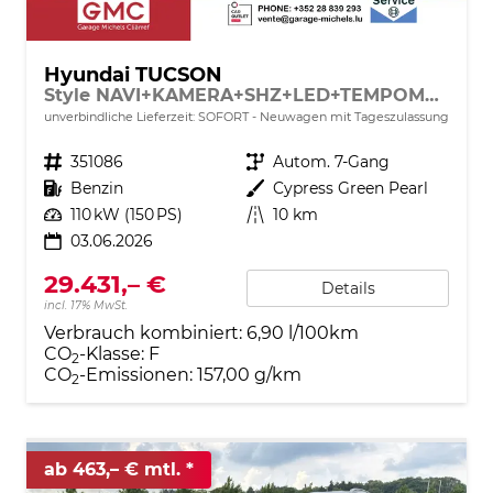
Hyundai TUCSON
Style NAVI+KAMERA+SHZ+LED+TEMPOMAT+17" ALU+PDC
unverbindliche Lieferzeit: SOFORT
Neuwagen mit Tageszulassung
Fahrzeugnr.
351086
Getriebe
Autom. 7-Gang
Kraftstoff
Benzin
Außenfarbe
Cypress Green Pearl
Leistung
110 kW (150 PS)
Kilometerstand
10 km
03.06.2026
29.431,– €
Details
incl. 17% MwSt.
Verbrauch kombiniert:
6,90 l/100km
CO
-Klasse:
F
2
CO
-Emissionen:
157,00 g/km
2
ab 463,– € mtl.