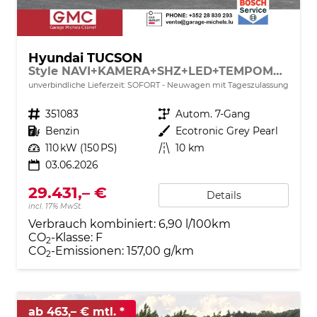
Hyundai TUCSON
Style NAVI+KAMERA+SHZ+LED+TEMPOMAT+17" ALU+PDC
unverbindliche Lieferzeit: SOFORT
Neuwagen mit Tageszulassung
Fahrzeugnr.
351083
Getriebe
Autom. 7-Gang
Kraftstoff
Benzin
Außenfarbe
Ecotronic Grey Pearl
Leistung
110 kW (150 PS)
Kilometerstand
10 km
03.06.2026
29.431,– €
Details
incl. 17% MwSt.
Verbrauch kombiniert:
6,90 l/100km
CO
-Klasse:
F
2
CO
-Emissionen:
157,00 g/km
2
ab 463,– € mtl.