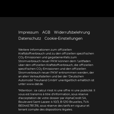
Impressum
AGB
Widerrufsbelehrung
Datenschutz
Cookie-Einstellungen
Weitere Informationen zum offiziellen
Kraftstoffverbrauch und zu den offiziellen spezifischen
CO
-Emissionen und gegebenenfalls zum
2
Stromverbrauch neuer PKW können dem 'Leitfaden
über den offiziellen Kraftstoffverbrauch, die offiziellen
spezifischen CO
-Emissionen und den offiziellen
2
Stromverbrauch neuer PKW' entnommen werden, der
an allen Verkaufsstellen und bei der 'Deutschen
Automobil Treuhand GmbH' unentgeltlich erhältlich ist
unter www.dat.de.
*Attention : ce calcul n'est ni une offre ni une publicité. Il
vous est transmis à titre d'information, sous réserve
d'acceptation de votre dossier par AlphaCredit SA,
Boulevard Saint-Lazare 4-10/3, B-1210 Bruxelles, TVA
BE0445.781.316, sous réserve des tarifs en vigueur et
tenant compte des dispositions légales.