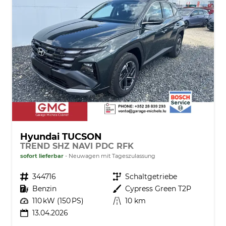
Hyundai TUCSON
TREND SHZ NAVI PDC RFK
sofort lieferbar
Neuwagen mit Tageszulassung
Fahrzeugnr.
344716
Getriebe
Schaltgetriebe
Kraftstoff
Benzin
Außenfarbe
Cypress Green T2P
Leistung
110 kW (150 PS)
Kilometerstand
10 km
13.04.2026