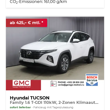
CO
-Emissionen:
161,00 g/km
2
ab 425,– € mtl.
Hyundai TUCSON
Family 1.6 T-GDI 110kW, 2-Zonen Klimaautomatik, Sitzheizung, AppleCarPlay&Android Auto, Freisprecheinrichtung, Radio DAB, Verkehrszeichenerkennung, Rückfahrkamera, eCall Notrufsystem, 17 Zoll Leichtmetallfelgen, uvm.
sofort lieferbar
Fahrzeug mit Tageszulassung