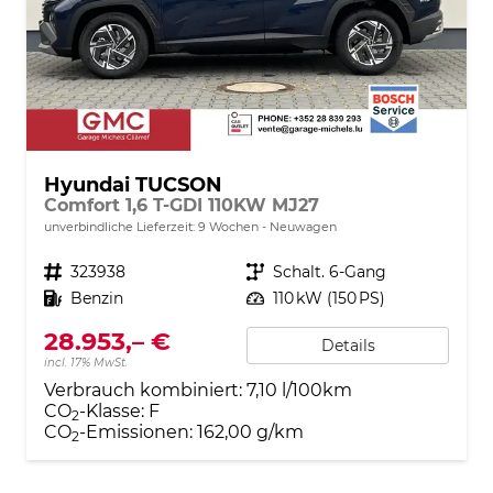
Hyundai TUCSON
Comfort 1,6 T-GDI 110KW MJ27
unverbindliche Lieferzeit:
9 Wochen
Neuwagen
Fahrzeugnr.
323938
Getriebe
Schalt. 6-Gang
Kraftstoff
Benzin
Leistung
110 kW (150 PS)
28.953,– €
Details
incl. 17% MwSt.
Verbrauch kombiniert:
7,10 l/100km
CO
-Klasse:
F
2
CO
-Emissionen:
162,00 g/km
2