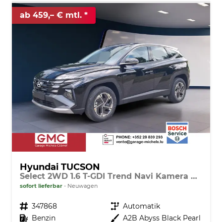
ab 459,– € mtl.
Hyundai TUCSON
Select 2WD 1.6 T-GDI Trend Navi Kamera Alu SHZ LED
sofort lieferbar
Neuwagen
Fahrzeugnr.
347868
Getriebe
Automatik
Kraftstoff
Benzin
Außenfarbe
A2B Abyss Black Pearl