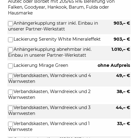
Alutec oder Borbet mit 205/65 R16 Bereifung von
Falken, Goodyear, Hankook, Barum, Fulda oder
Hausmarke
Anhängerkupplung starr inkl. Einbau in
903,– €
unserer Partner-Werkstatt
Lackierung Serenity White Mineraleffekt
903,– €
Anhängerkupplung abnehmbar inkl.
1.010,– €
Einbau in unserer Partner-Werkstatt
Lackierung Mirage Green
ohne Aufpreis
Verbandskasten, Warndreieck und 4
49,– €
Warnwesten
Verbandskasten, Warndreieck und 2
38,– €
Warnwesten
Verbandskasten, Warndreieck und 3
44,– €
Warnwesten
Verbandskasten, Warndreieck und 1
33,– €
Warnweste