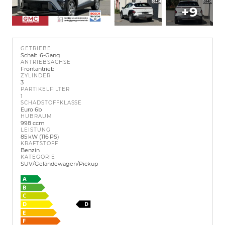
+9
GETRIEBE
Schalt. 6-Gang
ANTRIEBSACHSE
Frontantrieb
ZYLINDER
3
PARTIKELFILTER
1
SCHADSTOFFKLASSE
Euro 6b
HUBRAUM
998 ccm
LEISTUNG
85 kW (116 PS)
KRAFTSTOFF
Benzin
KATEGORIE
SUV/Geländewagen/Pickup