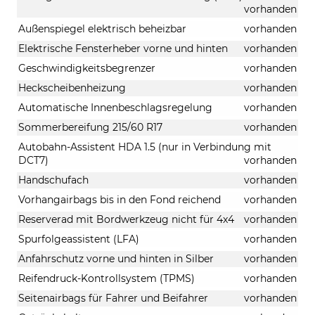
vorhanden
Außenspiegel elektrisch beheizbar
vorhanden
Elektrische Fensterheber vorne und hinten
vorhanden
Geschwindigkeitsbegrenzer
vorhanden
Heckscheibenheizung
vorhanden
Automatische Innenbeschlagsregelung
vorhanden
Sommerbereifung 215/60 R17
vorhanden
Autobahn-Assistent HDA 1.5 (nur in Verbindung mit
DCT7)
vorhanden
Handschufach
vorhanden
Vorhangairbags bis in den Fond reichend
vorhanden
Reserverad mit Bordwerkzeug nicht für 4x4
vorhanden
Spurfolgeassistent (LFA)
vorhanden
Anfahrschutz vorne und hinten in Silber
vorhanden
Reifendruck-Kontrollsystem (TPMS)
vorhanden
Seitenairbags für Fahrer und Beifahrer
vorhanden