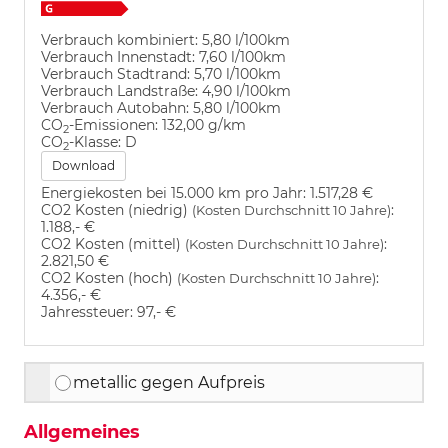
Verbrauch kombiniert:
5,80 l/100km
Verbrauch Innenstadt:
7,60 l/100km
Verbrauch Stadtrand:
5,70 l/100km
Verbrauch Landstraße:
4,90 l/100km
Verbrauch Autobahn:
5,80 l/100km
CO
-Emissionen:
132,00 g/km
2
CO
-Klasse:
D
2
Download
Energiekosten bei 15.000 km pro Jahr:
1.517,28 €
CO2 Kosten (niedrig)
:
(Kosten Durchschnitt 10 Jahre)
1.188,- €
CO2 Kosten (mittel)
:
(Kosten Durchschnitt 10 Jahre)
2.821,50 €
CO2 Kosten (hoch)
:
(Kosten Durchschnitt 10 Jahre)
4.356,- €
Jahressteuer:
97,- €
metallic gegen Aufpreis
Allgemeines