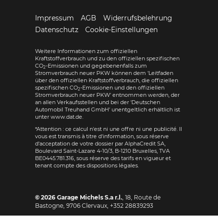
Impressum
AGB
Widerrufsbelehrung
Datenschutz
Cookie-Einstellungen
Weitere Informationen zum offiziellen
Kraftstoffverbrauch und zu den offiziellen spezifischen
CO
-Emissionen und gegebenenfalls zum
2
Stromverbrauch neuer PKW können dem 'Leitfaden
über den offiziellen Kraftstoffverbrauch, die offiziellen
spezifischen CO
-Emissionen und den offiziellen
2
Stromverbrauch neuer PKW' entnommen werden, der
an allen Verkaufsstellen und bei der 'Deutschen
Automobil Treuhand GmbH' unentgeltlich erhältlich ist
unter www.dat.de.
*Attention : ce calcul n'est ni une offre ni une publicité. Il
vous est transmis à titre d'information, sous réserve
d'acceptation de votre dossier par AlphaCredit SA,
Boulevard Saint-Lazare 4-10/3, B-1210 Bruxelles, TVA
BE0445.781.316, sous réserve des tarifs en vigueur et
tenant compte des dispositions légales.
© 2026
Garage Michels S.a r.l.
,
18, Route de
Bastogne
,
9706
Clervaux,
+352 28839293