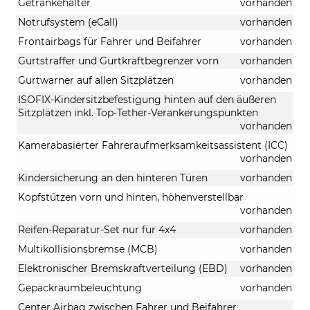
Getränkehalter
vorhanden
Notrufsystem (eCall)
vorhanden
Frontairbags für Fahrer und Beifahrer
vorhanden
Gurtstraffer und Gurtkraftbegrenzer vorn
vorhanden
Gurtwarner auf allen Sitzplätzen
vorhanden
ISOFIX-Kindersitzbefestigung hinten auf den äußeren
Sitzplätzen inkl. Top-Tether-Verankerungspunkten
vorhanden
Kamerabasierter Fahreraufmerksamkeitsassistent (ICC)
vorhanden
Kindersicherung an den hinteren Türen
vorhanden
Kopfstützen vorn und hinten, höhenverstellbar
vorhanden
Reifen-Reparatur-Set nur für 4x4
vorhanden
Multikollisionsbremse (MCB)
vorhanden
Elektronischer Bremskraftverteilung (EBD)
vorhanden
Gepäckraumbeleuchtung
vorhanden
Center Airbag zwischen Fahrer und Beifahrer