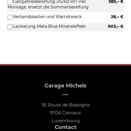
Ganzjahresbereifung 215/60 R17 inkl.
585,– €
Montage, ersetzt die Sommerbereifung
Verbandskasten und Warndreieck
28,– €
Lackierung Meta Blue Mineraleffekt
903,– €
Garage Michels
18, Route de Bastogne
9706 Clervaux
Luxembourg
Contact