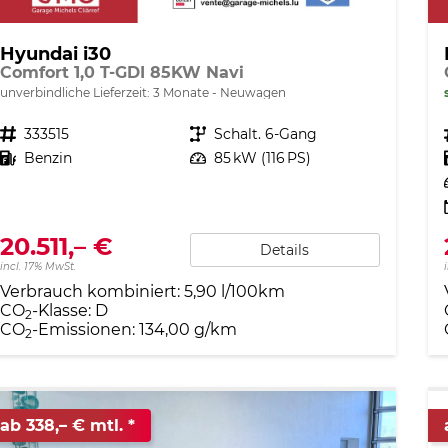
Hyundai i30
Comfort 1,0 T-GDI 85KW Navi
unverbindliche Lieferzeit:
3 Monate
Neuwagen
Fahrzeugnr.
333515
Getriebe
Schalt. 6-Gang
Kraftstoff
Benzin
Leistung
85 kW (116 PS)
20.511,– €
Details
incl. 17% MwSt.
Verbrauch kombiniert:
5,90 l/100km
CO
-Klasse:
D
2
CO
-Emissionen:
134,00 g/km
2
ab 338,– € mtl.