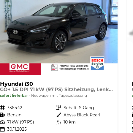
Hyundai i30
GO+ 1.5 DPI 71 kW (97 PS) Sitzheizung, Lenkradheizung, 2-Zonen-Klimaautomatik, Android Auto, Apple CarPlay, Navigationssystem, DAB, Indutkionsladen für Smartphones, 17 Zoll Leichtmetallfelgen, uvm.
sofort lieferbar
Neuwagen mit Tageszulassung
Fahrzeugnr.
336442
Getriebe
Schalt. 6-Gang
Kraftstoff
Benzin
Außenfarbe
Abyss Black Pearl
Leistung
71 kW (97 PS)
Kilometerstand
10 km
30.11.2025