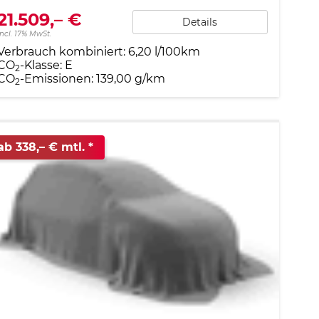
21.509,– €
Details
incl. 17% MwSt.
Verbrauch kombiniert:
6,20 l/100km
CO
-Klasse:
E
2
CO
-Emissionen:
139,00 g/km
2
ab 338,– € mtl.