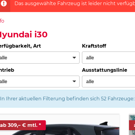
Das ausgewählte Fahrzeug ist leider nicht verfügb
fo
yundai i30
erfügbarkeit, Art
Kraftstoff
ntrieb
Ausstattungslinie
In Ihrer aktuellen Filterung befinden sich
52
Fahrzeuge:
ab 309,– € mtl.