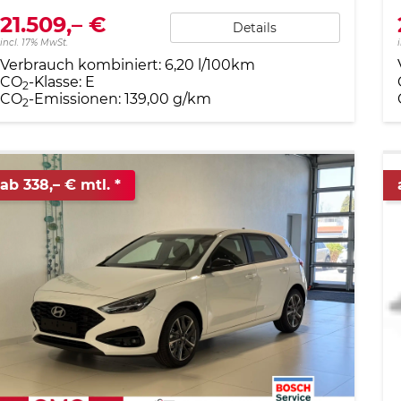
21.509,– €
Details
incl. 17% MwSt.
Verbrauch kombiniert:
6,20 l/100km
CO
-Klasse:
E
2
CO
-Emissionen:
139,00 g/km
2
ab 338,– € mtl.