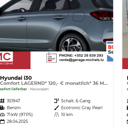
Hyundai i30
Comfort LAGERND* 120,- € monatlich* 36 Monate* Ohne Kilometerbegrenzung*
sofort lieferbar
Neuwagen
Fahrzeugnr.
351947
Getriebe
Schalt. 6-Gang
Kraftstoff
Benzin
Außenfarbe
Ecotronic Gray Pearl
Leistung
71 kW (97 PS)
Kilometerstand
10 km
28.04.2025