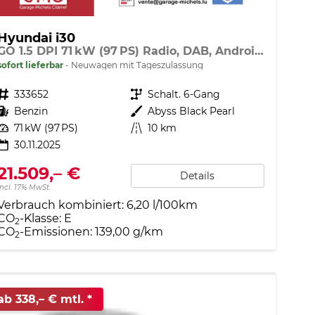
Hyundai i30
GO 1.5 DPI 71 kW (97 PS) Radio, DAB, Android Auto, Apple CarPlay, Navigationssystem, Bluetooth, Klimaanlage, Lenkradheizung, Sitzheizung, Rückfahrkamera, Einparkhilfe vorne und hinten, 16 Zoll Leichtmetallfelgen, uvm.
sofort lieferbar
Neuwagen mit Tageszulassung
Fahrzeugnr.
333652
Getriebe
Schalt. 6-Gang
Kraftstoff
Benzin
Außenfarbe
Abyss Black Pearl
Leistung
71 kW (97 PS)
Kilometerstand
10 km
30.11.2025
21.509,– €
Details
incl. 17% MwSt.
Verbrauch kombiniert:
6,20 l/100km
CO
-Klasse:
E
2
CO
-Emissionen:
139,00 g/km
2
ab 338,– € mtl.