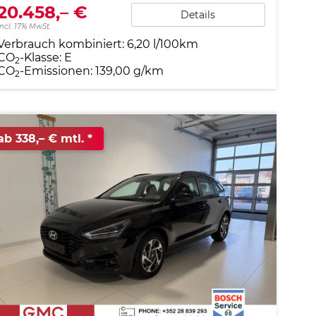
20.458,– €
Details
incl. 17% MwSt.
Verbrauch kombiniert:
6,20 l/100km
CO
-Klasse:
E
2
CO
-Emissionen:
139,00 g/km
2
ab 338,– € mtl.