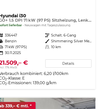
Hyundai i30
GO+ 1.5 DPI 71 kW (97 PS) Sitzheizung, Lenkradheizung, 2-Zonen-Klimaautomatik, Android Auto, Apple CarPlay, Navigationssystem, DAB, Indutkionsladen für Smartphones, 17 Zoll Leichtmetallfelgen, uvm.
sofort lieferbar
Neuwagen mit Tageszulassung
Fahrzeugnr.
336447
Getriebe
Schalt. 6-Gang
Kraftstoff
Benzin
Außenfarbe
Shimmering Silver Metallic
Leistung
71 kW (97 PS)
Kilometerstand
10 km
30.11.2025
21.509,– €
Details
incl. 17% MwSt.
Verbrauch kombiniert:
6,20 l/100km
CO
-Klasse:
E
2
CO
-Emissionen:
139,00 g/km
2
ab 339,– € mtl.