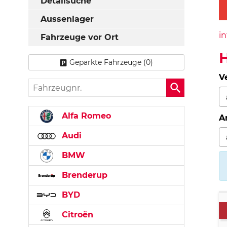
Detailsuche
Aussenlager
in
Fahrzeuge vor Ort
H
Geparkte Fahrzeuge (
0
)
V
Fahrzeugnr.
Alfa Romeo
A
Audi
BMW
Brenderup
BYD
Citroën