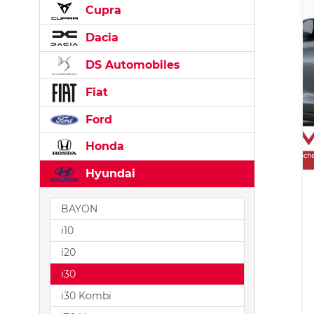
Cupra
Dacia
DS Automobiles
Fiat
Ford
Honda
Hyundai
BAYON
i10
i20
i30
i30 Kombi