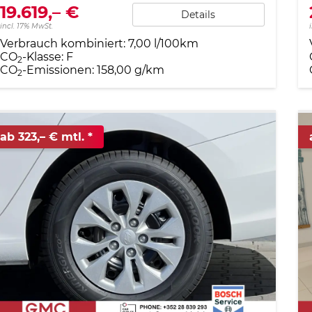
19.619,– €
Details
incl. 17% MwSt.
Verbrauch kombiniert:
7,00 l/100km
CO
-Klasse:
F
2
CO
-Emissionen:
158,00 g/km
2
ab 323,– € mtl.