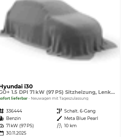
Hyundai i30
GO+ 1.5 DPI 71 kW (97 PS) Sitzheizung, Lenkradheizung, 2-Zonen-Klimaautomatik, Android Auto, Apple CarPlay, Navigationssystem, DAB, Indutkionsladen für Smartphones, 17 Zoll Leichtmetallfelgen, uvm.
sofort lieferbar
Neuwagen mit Tageszulassung
Fahrzeugnr.
336444
Getriebe
Schalt. 6-Gang
Kraftstoff
Benzin
Außenfarbe
Meta Blue Pearl
Leistung
71 kW (97 PS)
Kilometerstand
10 km
30.11.2025