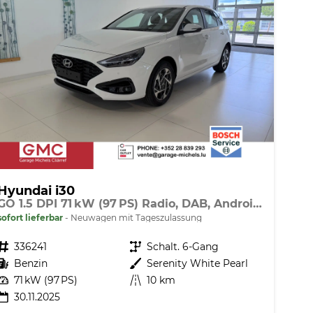
Hyundai i30
GO 1.5 DPI 71 kW (97 PS) Radio, DAB, Android Auto, Apple CarPlay, Navigationssystem, Bluetooth, Klimaanlage, Lenkradheizung, Sitzheizung, Rückfahrkamera, Einparkhilfe vorne und hinten, 16 Zoll Leichtmetallfelgen, uvm.
sofort lieferbar
Neuwagen mit Tageszulassung
Fahrzeugnr.
336241
Getriebe
Schalt. 6-Gang
Kraftstoff
Benzin
Außenfarbe
Serenity White Pearl
Leistung
71 kW (97 PS)
Kilometerstand
10 km
30.11.2025