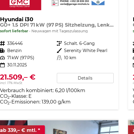
Hyundai i30
GO+ 1.5 DPI 71 kW (97 PS) Sitzheizung, Lenkradheizung, 2-Zonen-Klimaautomatik, Android Auto, Apple CarPlay, Navigationssystem, DAB, Indutkionsladen für Smartphones, 17 Zoll Leichtmetallfelgen, uvm.
sofort lieferbar
Neuwagen mit Tageszulassung
Fahrzeugnr.
336446
Getriebe
Schalt. 6-Gang
Kraftstoff
Benzin
Außenfarbe
Serenity White Pearl
Leistung
71 kW (97 PS)
Kilometerstand
10 km
30.11.2025
21.509,– €
Details
incl. 17% MwSt.
Verbrauch kombiniert:
6,20 l/100km
CO
-Klasse:
E
2
CO
-Emissionen:
139,00 g/km
2
ab 339,– € mtl.