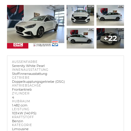
+22
AUSSENFARBE
Serenity White Pearl
INNENAUSSTATTUNG
Stoffinnenausstattung
GETRIEBE
Doppelkupplungsgetriebe (DSG)
ANTRIEBSACHSE
Frontantrieb
ZYLINDER
4
HUBRAUM
1.482 ccm
LEISTUNG
103 kW (140 PS)
KRAFTSTOFF
Benzin
KATEGORIE
Limousine