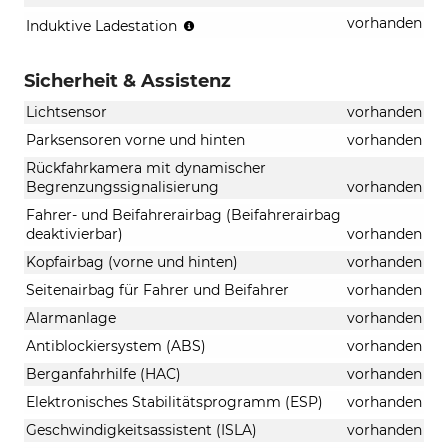
kabelloses
vorhanden
Induktive Ladestation
Laden
des
Sicherheit & Assistenz
Smartphones
Lichtsensor
vorhanden
Parksensoren vorne und hinten
vorhanden
Rückfahrkamera mit dynamischer
Begrenzungssignalisierung
vorhanden
Fahrer- und Beifahrerairbag (Beifahrerairbag
deaktivierbar)
vorhanden
Kopfairbag (vorne und hinten)
vorhanden
Seitenairbag für Fahrer und Beifahrer
vorhanden
Alarmanlage
vorhanden
Antiblockiersystem (ABS)
vorhanden
Berganfahrhilfe (HAC)
vorhanden
Elektronisches Stabilitätsprogramm (ESP)
vorhanden
Geschwindigkeitsassistent (ISLA)
vorhanden