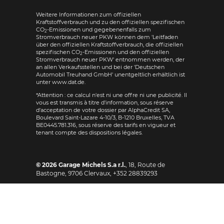
Weitere Informationen zum offiziellen
Kraftstoffverbrauch und zu den offiziellen spezifischen
CO
-Emissionen und gegebenenfalls zum
2
Stromverbrauch neuer PKW können dem 'Leitfaden
über den offiziellen Kraftstoffverbrauch, die offiziellen
spezifischen CO
-Emissionen und den offiziellen
2
Stromverbrauch neuer PKW' entnommen werden, der
an allen Verkaufsstellen und bei der 'Deutschen
Automobil Treuhand GmbH' unentgeltlich erhältlich ist
unter www.dat.de.
*Attention : ce calcul n'est ni une offre ni une publicité. Il
vous est transmis à titre d'information, sous réserve
d'acceptation de votre dossier par AlphaCredit SA,
Boulevard Saint-Lazare 4-10/3, B-1210 Bruxelles, TVA
BE0445.781.316, sous réserve des tarifs en vigueur et
tenant compte des dispositions légales.
© 2026
Garage Michels S.a r.l.
,
18, Route de
Bastogne
,
9706
Clervaux,
+352 28839293