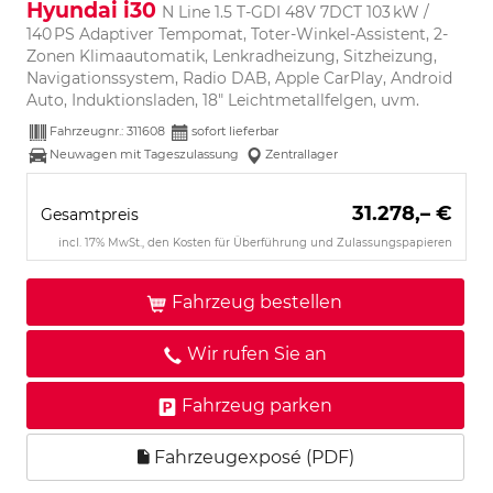
Hyundai i30
N Line 1.5 T-GDI 48V 7DCT 103 kW /
140 PS Adaptiver Tempomat, Toter-Winkel-Assistent, 2-
Zonen Klimaautomatik, Lenkradheizung, Sitzheizung,
Navigationssystem, Radio DAB, Apple CarPlay, Android
Auto, Induktionsladen, 18" Leichtmetallfelgen, uvm.
Fahrzeugnr.:
311608
sofort lieferbar
Neuwagen mit Tageszulassung
Zentrallager
31.278,– €
Gesamtpreis
incl. 17% MwSt., den Kosten für Überführung und Zulassungspapieren
Fahrzeug bestellen
Wir rufen Sie an
Fahrzeug parken
Fahrzeugexposé (PDF)