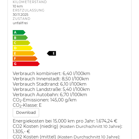
KILOMETERSTAND
10 km
ERSTZULASSUNG
30.11.2025
ZUSTAND
unfallfrei
Verbrauch kombiniert:
6,40 l/100km
Verbrauch Innenstadt:
8,50 l/100km
Verbrauch Stadtrand:
6,10 l/100km
Verbrauch Landstraße:
5,40 l/100km
Verbrauch Autobahn:
6,70 l/100km
CO
-Emissionen:
145,00 g/km
2
CO
-Klasse:
E
2
Download
Energiekosten bei 15.000 km pro Jahr:
1.674,24 €
CO2 Kosten (niedrig)
:
(Kosten Durchschnitt 10 Jahre)
1.305,- €
CO2 Kosten (mittel)
:
(Kosten Durchschnitt 10 Jahre)