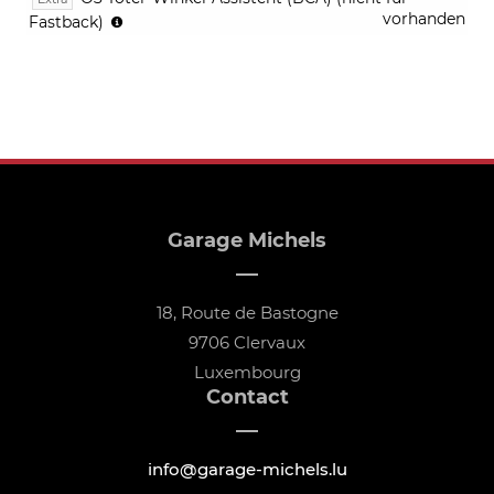
und
mit
vorhanden
Fastback)
Notbremsas
Querverkehrs-
1.5
Assistent
(FCA
(RCCA)
1.5)
Garage Michels
18, Route de Bastogne
9706 Clervaux
Luxembourg
Contact
info@garage-michels.lu