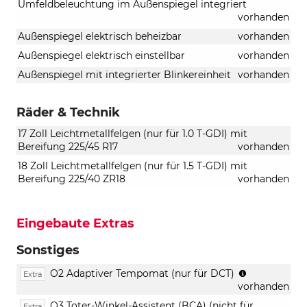
Umfeldbeleuchtung im Außenspiegel integriert
vorhanden
Außenspiegel elektrisch beheizbar
vorhanden
Außenspiegel elektrisch einstellbar
vorhanden
Außenspiegel mit integrierter Blinkereinheit
vorhanden
Räder & Technik
17 Zoll Leichtmetallfelgen (nur für 1.0 T-GDI) mit
Bereifung 225/45 R17
vorhanden
18 Zoll Leichtmetallfelgen (nur für 1.5 T-GDI) mit
Bereifung 225/40 ZR18
vorhanden
Eingebaute Extras
Sonstiges
mit
O2 Adaptiver Tempomat (nur für DCT)
Extra
Abstandsre
vorhanden
(SCC)
O3 Toter-Winkel-Assistent (BCA) (nicht für
Extra