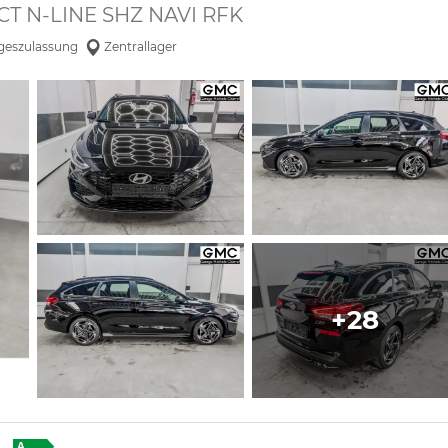
T N-LINE SHZ NAVI RFK
geszulassung
Zentrallager
+28