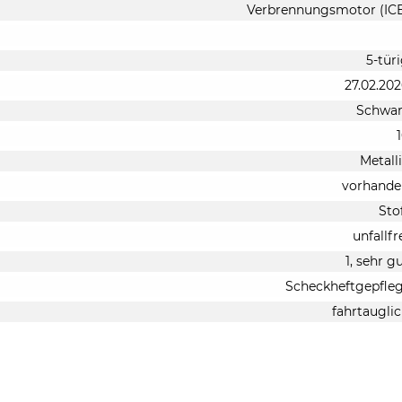
Verbrennungsmotor (IC
5-tür
27.02.20
Schwar
Metall
vorhande
Sto
unfallfr
1, sehr g
Scheckheftgepfle
fahrtaugli