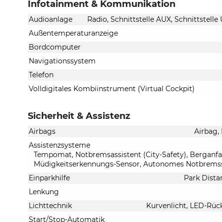
Infotainment & Kommunikation
Audioanlage
Radio, Schnittstelle AUX, Schnittstell
Außentemperaturanzeige
Bordcomputer
Navigationssystem
Telefon
Volldigitales Kombiinstrument (Virtual Cockpit)
Sicherheit & Assistenz
Airbags
Airbag,
Assistenzsysteme
Tempomat, Notbremsassistent (City-Safety), Berganfah
Müdigkeitserkennungs-Sensor, Autonomes Notbremss
Einparkhilfe
Park Dista
Lenkung
Lichttechnik
Kurvenlicht, LED-Rück
Start/Stop-Automatik