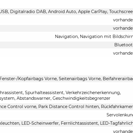
e USB, Digitalradio DAB, Android Auto, Apple CarPlay, Touchscre
vorhande
vorhande
Navigation, Navigation mit Bildschi
Bluetoo
vorhande
 Fenster-/Kopfairbags Vorne, Seitenairbags Vorne, Beifahrerairb
rassistent, Spurhalteassistent, Verkehrzeichenerkennung,
ystem, Abstandswarner, Geschwindigkeitsbegrenzer
nce Control vorne, Park Distance Control hinten, Rückfahrkame
Servolenkun
leuchten, LED-Scheinwerfer, Fernlichtassistent, LED-Tagfahrlic
vorhande