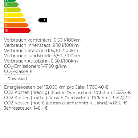
Verbrauch kombiniert:
6,50 l/100km
Verbrauch Innenstadt:
9,10 l/100km
Verbrauch Stadtrand:
6,30 l/100km
Verbrauch Landstraße:
5,50 l/100km
Verbrauch Autobahn:
6,50 l/100km
CO
-Emissionen:
147,00 g/km
2
CO
-Klasse:
E
2
Download
Energiekosten bei 15.000 km pro Jahr:
1.700,40 €
CO2 Kosten (niedrig)
:
1.323,- €
(Kosten Durchschnitt 10 Jahre)
CO2 Kosten (mittel)
:
3.142,12 €
(Kosten Durchschnitt 10 Jahre)
CO2 Kosten (hoch)
:
4.851,- €
(Kosten Durchschnitt 10 Jahre)
Jahressteuer:
146,- €