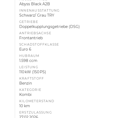
Abyss Black A2B
INNENAUSSTATTUNG
Schwarz/ Grau TRY
GETRIEBE
Doppelkupplungsgetriebe (DSG)
ANTRIEBSACHSE
Frontantrieb
SCHADSTOFFKLASSE
Euro 6
HUBRAUM
1.598 ccm
LEISTUNG
110 kW (150 PS)
KRAFTSTOFF
Benzin
KATEGORIE
Kombi
KILOMETERSTAND
10 km
ERSTZULASSUNG
27.02.2026