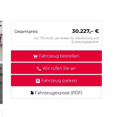
30.227,– €
Gesamtpreis
incl. 17% MwSt., den Kosten für Überführung und
Zulassungspapieren
Fahrzeug bestellen
Wir rufen Sie an
Fahrzeug parken
Fahrzeugexposé (PDF)