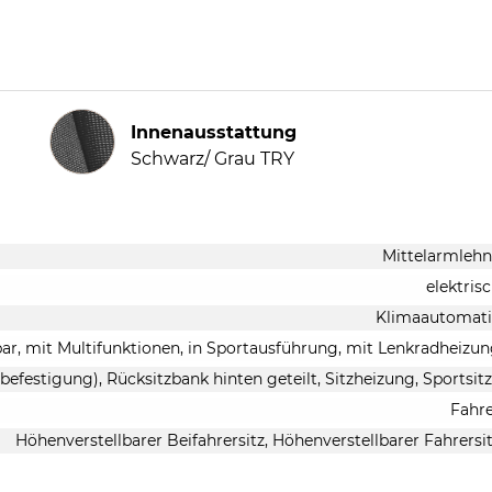
Innenausstattung
Innenausstattung
Schwarz/ Grau TRY
Mittelarmleh
elektris
Klimaautomati
bar, mit Multifunktionen, in Sportausführung, mit Lenkradheizu
zbefestigung), Rücksitzbank hinten geteilt, Sitzheizung, Sportsit
Fahr
Höhenverstellbarer Beifahrersitz, Höhenverstellbarer Fahrersi