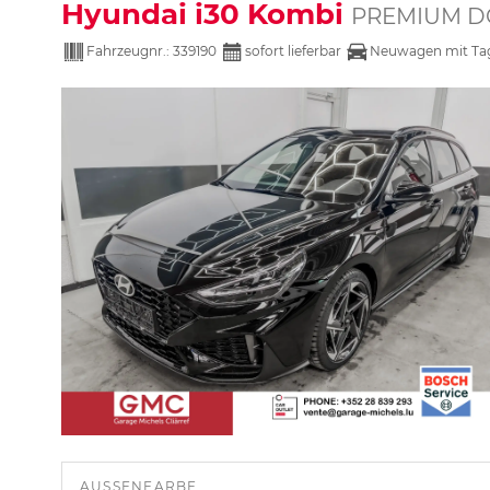
Hyundai i30 Kombi
PREMIUM DC
Fahrzeugnr.:
339190
sofort lieferbar
Neuwagen mit Ta
AUSSENFARBE