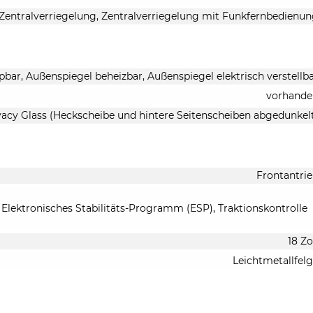
Zentralverriegelung, Zentralverriegelung mit Funkfernbedienu
pbar, Außenspiegel beheizbar, Außenspiegel elektrisch verstellb
vorhande
vacy Glass (Heckscheibe und hintere Seitenscheiben abgedunkel
Frontantri
 Elektronisches Stabilitäts-Programm (ESP), Traktionskontrolle
18 Zo
Leichtmetallfel