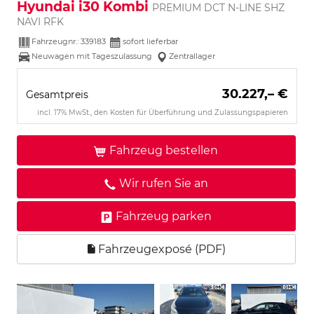
Hyundai i30 Kombi
PREMIUM DCT N-LINE SHZ
NAVI RFK
Fahrzeugnr.:
339183
sofort lieferbar
Neuwagen mit Tageszulassung
Zentrallager
30.227,– €
Gesamtpreis
incl. 17% MwSt., den Kosten für Überführung und Zulassungspapieren
Fahrzeug bestellen
Wir rufen Sie an
Fahrzeug parken
Fahrzeugexposé (PDF)