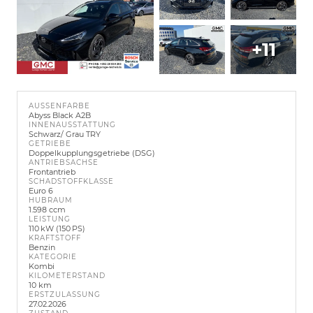
+11
AUSSENFARBE
Abyss Black A2B
INNENAUSSTATTUNG
Schwarz/ Grau TRY
GETRIEBE
Doppelkupplungsgetriebe (DSG)
ANTRIEBSACHSE
Frontantrieb
SCHADSTOFFKLASSE
Euro 6
HUBRAUM
1.598 ccm
LEISTUNG
110 kW (150 PS)
KRAFTSTOFF
Benzin
KATEGORIE
Kombi
KILOMETERSTAND
10 km
ERSTZULASSUNG
27.02.2026