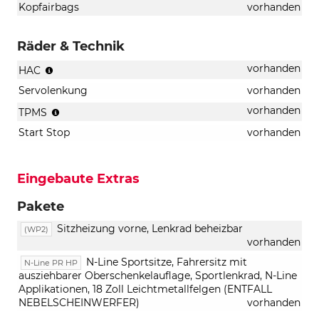
Kopfairbags
vorhanden
Räder & Technik
Berganfahrhilfe
vorhanden
HAC
Servolenkung
vorhanden
Reifendruckkontrolle
vorhanden
TPMS
Start Stop
vorhanden
Eingebaute Extras
Pakete
Sitzheizung vorne, Lenkrad beheizbar
(WP2)
vorhanden
N-Line Sportsitze, Fahrersitz mit
N-Line PR HP
ausziehbarer Oberschenkelauflage, Sportlenkrad, N-Line
Applikationen, 18 Zoll Leichtmetallfelgen (ENTFALL
NEBELSCHEINWERFER)
vorhanden