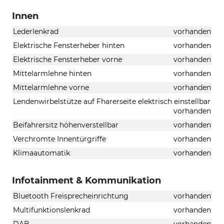
Innen
Lederlenkrad
vorhanden
Elektrische Fensterheber hinten
vorhanden
Elektrische Fensterheber vorne
vorhanden
Mittelarmlehne hinten
vorhanden
Mittelarmlehne vorne
vorhanden
Lendenwirbelstütze auf Fharerseite elektrisch einstellbar
vorhanden
Beifahrersitz höhenverstellbar
vorhanden
Verchromte Innentürgriffe
vorhanden
Klimaautomatik
vorhanden
Infotainment & Kommunikation
Bluetooth Freisprecheinrichtung
vorhanden
Multifunktionslenkrad
vorhanden
DAB
vorhanden