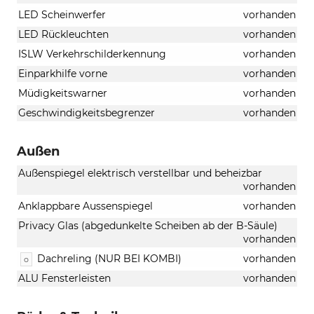
LED Scheinwerfer
vorhanden
LED Rückleuchten
vorhanden
ISLW Verkehrschilderkennung
vorhanden
Einparkhilfe vorne
vorhanden
Müdigkeitswarner
vorhanden
Geschwindigkeitsbegrenzer
vorhanden
Außen
Außenspiegel elektrisch verstellbar und beheizbar
vorhanden
Anklappbare Aussenspiegel
vorhanden
Privacy Glas (abgedunkelte Scheiben ab der B-Säule)
vorhanden
Dachreling (NUR BEI KOMBI)
vorhanden
o
ALU Fensterleisten
vorhanden