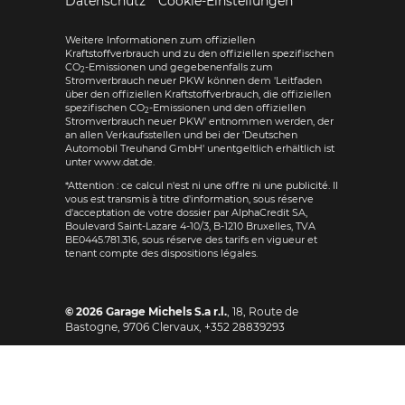
Datenschutz
Cookie-Einstellungen
Weitere Informationen zum offiziellen
Kraftstoffverbrauch und zu den offiziellen spezifischen
CO
-Emissionen und gegebenenfalls zum
2
Stromverbrauch neuer PKW können dem 'Leitfaden
über den offiziellen Kraftstoffverbrauch, die offiziellen
spezifischen CO
-Emissionen und den offiziellen
2
Stromverbrauch neuer PKW' entnommen werden, der
an allen Verkaufsstellen und bei der 'Deutschen
Automobil Treuhand GmbH' unentgeltlich erhältlich ist
unter www.dat.de.
*Attention : ce calcul n'est ni une offre ni une publicité. Il
vous est transmis à titre d'information, sous réserve
d'acceptation de votre dossier par AlphaCredit SA,
Boulevard Saint-Lazare 4-10/3, B-1210 Bruxelles, TVA
BE0445.781.316, sous réserve des tarifs en vigueur et
tenant compte des dispositions légales.
© 2026
Garage Michels S.a r.l.
,
18, Route de
Bastogne
,
9706
Clervaux,
+352 28839293