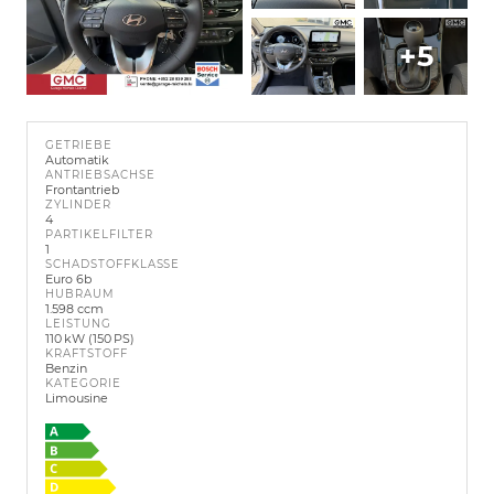
+5
GETRIEBE
Automatik
ANTRIEBSACHSE
Frontantrieb
ZYLINDER
4
PARTIKELFILTER
1
SCHADSTOFFKLASSE
Euro 6b
HUBRAUM
1.598 ccm
LEISTUNG
110 kW (150 PS)
KRAFTSTOFF
Benzin
KATEGORIE
Limousine