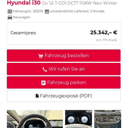
Hyundai i30
Go 1,6 T-GDI DCT7 110KW Navi Winter
Fahrzeugnr.:
323274
unverbindliche Lieferzeit:
3 Monate
Neuwagen
25.342,– €
Gesamtpreis
incl. 17% MwSt.
Fahrzeug bestellen
Wir rufen Sie an
Fahrzeug parken
Fahrzeugexposé (PDF)