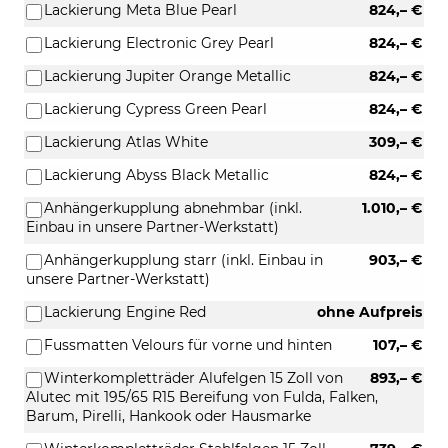
Lackierung Meta Blue Pearl
824,– €
Lackierung Electronic Grey Pearl
824,– €
Lackierung Jupiter Orange Metallic
824,– €
Lackierung Cypress Green Pearl
824,– €
Lackierung Atlas White
309,– €
Lackierung Abyss Black Metallic
824,– €
Anhängerkupplung abnehmbar (inkl.
1.010,– €
Einbau in unsere Partner-Werkstatt)
Anhängerkupplung starr (inkl. Einbau in
903,– €
unsere Partner-Werkstatt)
Lackierung Engine Red
ohne Aufpreis
Fussmatten Velours für vorne und hinten
107,– €
Winterkompletträder Alufelgen 15 Zoll von
893,– €
Alutec mit 195/65 R15 Bereifung von Fulda, Falken,
Barum, Pirelli, Hankook oder Hausmarke