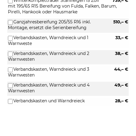
Winterkompletträder Stahlfelgen 15 Zoll
739,– €
mit 195/65 R15 Bereifung von Fulda, Falken, Barum,
Pirelli, Hankook oder Hausmarke
Ganzjahresbereifung 205/55 R16 inkl.
510,– €
Montage, ersetzt die Serienbereifung
Verbandskasten, Warndreieck und 1
33,– €
Warnweste
Verbandskasten, Warndreieck und 2
38,– €
Warnwesten
Verbandskasten, Warndreieck und 3
44,– €
Warnwesten
Verbandskasten, Warndreieck und 4
49,– €
Warnwesten
Verbandskasten und Warndreieck
28,– €