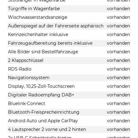
Türgriffe in Wagenfarbe
vorhanden
Wischwasserstandsanzeige
vorhanden
Außenspiegel auf der Fahrerseite asphärisch
vorhanden
Kennzeichenhalter inklusive
vorhanden
Fahrzeugaufbereitung bereits inklusive
vorhanden
Alle Bilder sind Bestellfahrzeuge
vorhanden
2 Klappschlüssel
vorhanden
RDS-Radio
vorhanden
Navigationssystem
vorhanden
Display, 10,25-Zoll-Touchscreen
vorhanden
Digitaler Radioempfang DAB+
vorhanden
Bluelink-Connect
vorhanden
Bluetooth-Freisprecheinrichtung
vorhanden
Android Auto und Apple CarPlay
vorhanden
4 Lautsprecher 2 vorne und 2 hinten
vorhanden
2x USB-C Schnittstelle hinten
vorhanden