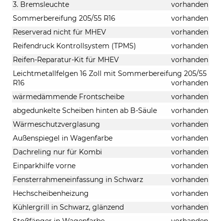
3. Bremsleuchte
vorhanden
Sommerbereifung 205/55 R16
vorhanden
Reserverad nicht für MHEV
vorhanden
Reifendruck ­Kontrollsystem (TPMS)
vorhanden
Reifen-Reparatur-Kit für MHEV
vorhanden
Leichtmetallfelgen 16 Zoll mit Sommerbereifung 205/55
R16
vorhanden
wärmedämmende Frontscheibe
vorhanden
abgedunkelte Scheiben hinten ab B-Säule
vorhanden
Wärmeschutzverglasung
vorhanden
Außenspiegel in Wagenfarbe
vorhanden
Dachreling nur für Kombi
vorhanden
Einparkhilfe vorne
vorhanden
Fensterrahmeneinfassung in Schwarz
vorhanden
Hechscheibenheizung
vorhanden
Kühlergrill in Schwarz, glänzend
vorhanden
Stoßfänger in Wagenfarbe
vorhanden