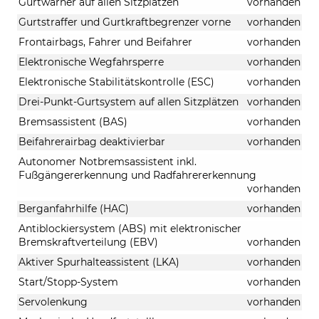
Gurtwarner auf allen Sitzplätzen
vorhanden
Gurtstraffer und Gurtkraftbegrenzer vorne
vorhanden
Frontairbags, Fahrer und Beifahrer
vorhanden
Elektronische Wegfahrsperre
vorhanden
Elektronische Stabilitätskontrolle (ESC)
vorhanden
Drei-Punkt-Gurtsystem auf allen Sitzplätzen
vorhanden
Bremsassistent (BAS)
vorhanden
Beifahrerairbag deaktivierbar
vorhanden
Autonomer Notbremsassistent inkl.
Fußgängererkennung und Radfahrererkennung
vorhanden
Berganfahrhilfe (HAC)
vorhanden
Antiblockiersystem (ABS) mit elektronischer
Bremskraftverteilung (EBV)
vorhanden
Aktiver Spurhalteassistent (LKA)
vorhanden
Start/Stopp-System
vorhanden
Servolenkung
vorhanden