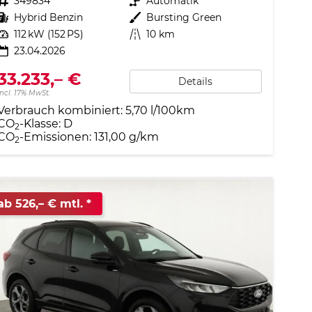
Fahrzeugnr.
349834
Getriebe
Automatik
Kraftstoff
Hybrid Benzin
Außenfarbe
Bursting Green
Leistung
112 kW (152 PS)
Kilometerstand
10 km
23.04.2026
33.233,– €
Details
incl. 17% MwSt.
Verbrauch kombiniert:
5,70 l/100km
CO
-Klasse:
D
2
CO
-Emissionen:
131,00 g/km
2
ab 526,– € mtl.