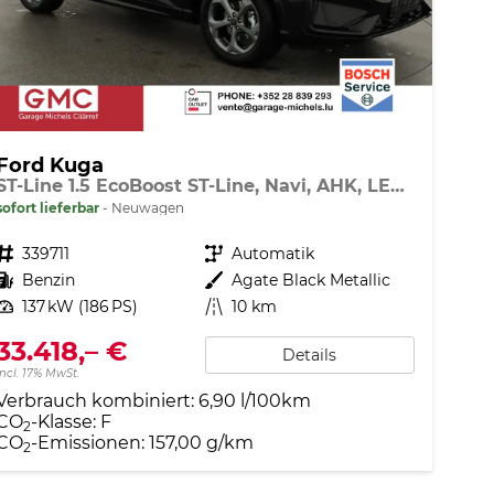
Ford Kuga
ST-Line 1.5 EcoBoost ST-Line, Navi, AHK, LED, Kamera, Winter, FS beheizbar, 5 J.-Garantie
sofort lieferbar
Neuwagen
Fahrzeugnr.
339711
Getriebe
Automatik
Kraftstoff
Benzin
Außenfarbe
Agate Black Metallic
Leistung
137 kW (186 PS)
Kilometerstand
10 km
33.418,– €
Details
incl. 17% MwSt.
Verbrauch kombiniert:
6,90 l/100km
CO
-Klasse:
F
2
CO
-Emissionen:
157,00 g/km
2