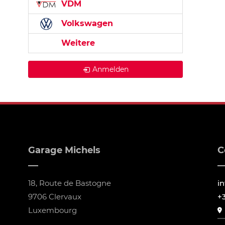
VDM
Volkswagen
Weitere
Anmelden
Garage Michels
C
18, Route de Bastogne
i
9706 Clervaux
+
Luxembourg