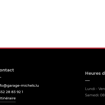
ontact
Heures d
nfo@garage-michels.lu
Lundi - Vend
352 28 83 92 1
Samedi: 08:
Itinéraire