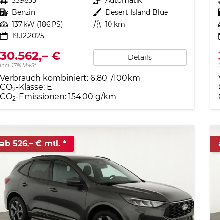
Fahrzeugnr.
339835
Getriebe
Automatik
Kraftstoff
Benzin
Außenfarbe
Desert Island Blue
Leistung
137 kW (186 PS)
Kilometerstand
10 km
19.12.2025
30.562,– €
Details
incl. 17% MwSt.
Verbrauch kombiniert:
6,80 l/100km
CO
-Klasse:
E
2
CO
-Emissionen:
154,00 g/km
2
ab 526,– € mtl.