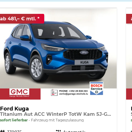
ab 481,– € mtl.
Ford Kuga
Titanium Aut ACC WinterP TotW Kam 5J-Gar
sofort lieferbar
Fahrzeug mit Tageszulassung