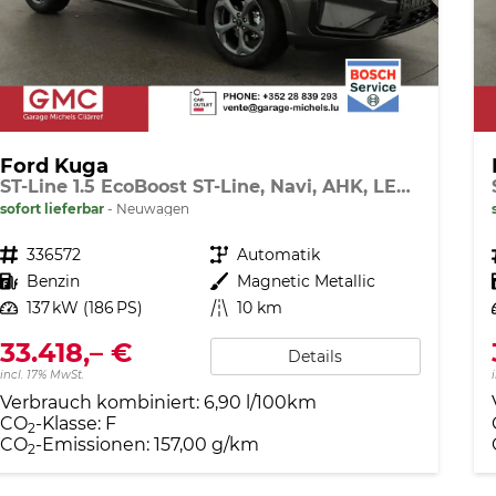
Ford Kuga
ST-Line 1.5 EcoBoost ST-Line, Navi, AHK, LED, Kamera, Winter, FS beheizbar, 5 J.-Garantie
sofort lieferbar
Neuwagen
Fahrzeugnr.
336572
Getriebe
Automatik
Kraftstoff
Benzin
Außenfarbe
Magnetic Metallic
Leistung
137 kW (186 PS)
Kilometerstand
10 km
33.418,– €
Details
incl. 17% MwSt.
Verbrauch kombiniert:
6,90 l/100km
CO
-Klasse:
F
2
CO
-Emissionen:
157,00 g/km
2