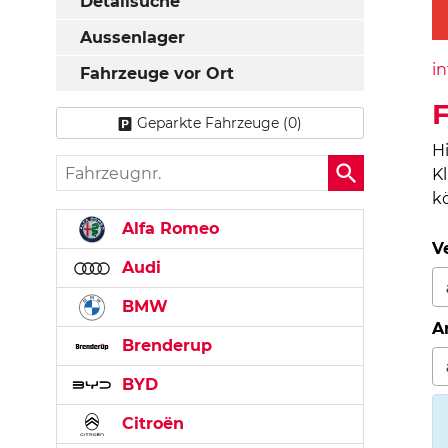
Detailsuche
Aussenlager
in
Fahrzeuge vor Ort
Geparkte Fahrzeuge (
0
)
H
Fahrzeugnr.
K
k
Alfa Romeo
V
Audi
BMW
A
Brenderup
BYD
Citroën