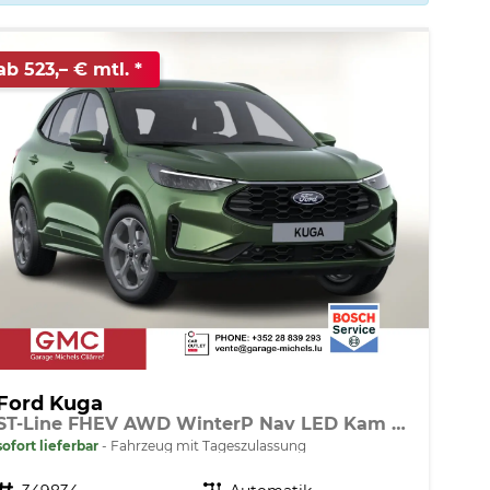
ab 523,– € mtl.
Ford Kuga
ST-Line FHEV AWD WinterP Nav LED Kam 5J-Gar
sofort lieferbar
Fahrzeug mit Tageszulassung