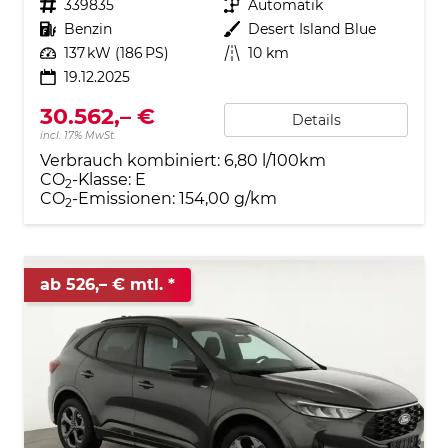
Fahrzeugnr.
339835
Getriebe
Automatik
Kraftstoff
Benzin
Außenfarbe
Desert Island Blue
Leistung
137 kW (186 PS)
Kilometerstand
10 km
19.12.2025
30.562,– €
Details
incl. 17% MwSt.
Verbrauch kombiniert:
6,80 l/100km
CO
-Klasse:
E
2
CO
-Emissionen:
154,00 g/km
2
ab 526,– € mtl.