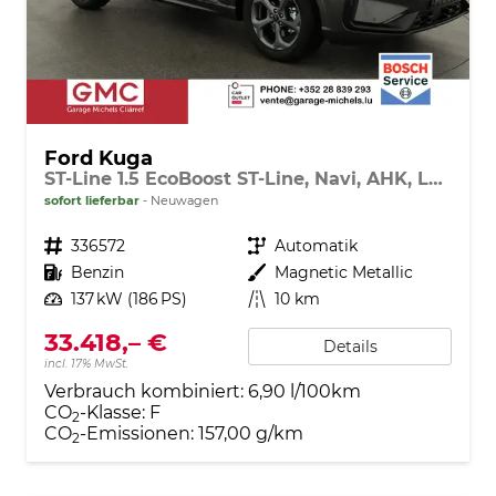
Ford Kuga
ST-Line 1.5 EcoBoost ST-Line, Navi, AHK, LED, Kamera, Winter, FS beheizbar, 5 J.-Garantie
sofort lieferbar
Neuwagen
Fahrzeugnr.
336572
Getriebe
Automatik
Kraftstoff
Benzin
Außenfarbe
Magnetic Metallic
Leistung
137 kW (186 PS)
Kilometerstand
10 km
33.418,– €
Details
incl. 17% MwSt.
Verbrauch kombiniert:
6,90 l/100km
CO
-Klasse:
F
2
CO
-Emissionen:
157,00 g/km
2