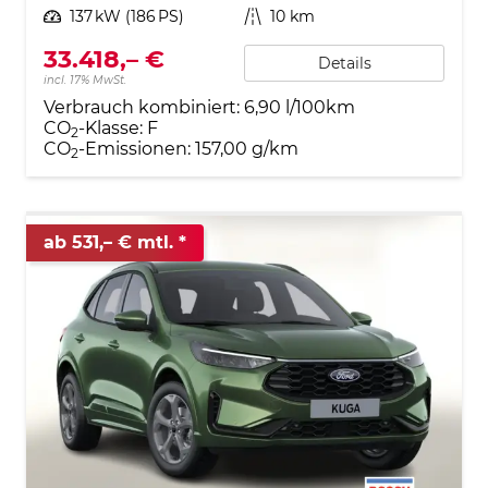
Leistung
137 kW (186 PS)
Kilometerstand
10 km
33.418,– €
Details
incl. 17% MwSt.
Verbrauch kombiniert:
6,90 l/100km
CO
-Klasse:
F
2
CO
-Emissionen:
157,00 g/km
2
ab 531,– € mtl.