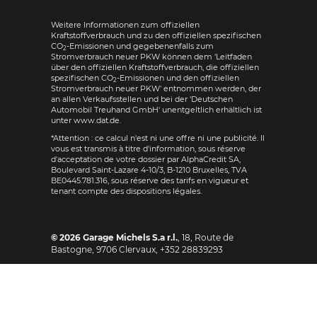
Weitere Informationen zum offiziellen
Kraftstoffverbrauch und zu den offiziellen spezifischen
CO
-Emissionen und gegebenenfalls zum
2
Stromverbrauch neuer PKW können dem 'Leitfaden
über den offiziellen Kraftstoffverbrauch, die offiziellen
spezifischen CO
-Emissionen und den offiziellen
2
Stromverbrauch neuer PKW' entnommen werden, der
an allen Verkaufsstellen und bei der 'Deutschen
Automobil Treuhand GmbH' unentgeltlich erhältlich ist
unter www.dat.de.
*Attention : ce calcul n'est ni une offre ni une publicité. Il
vous est transmis à titre d'information, sous réserve
d'acceptation de votre dossier par AlphaCredit SA,
Boulevard Saint-Lazare 4-10/3, B-1210 Bruxelles, TVA
BE0445.781.316, sous réserve des tarifs en vigueur et
tenant compte des dispositions légales.
© 2026
Garage Michels S.a r.l.
,
18, Route de
Bastogne
,
9706
Clervaux,
+352 28839293