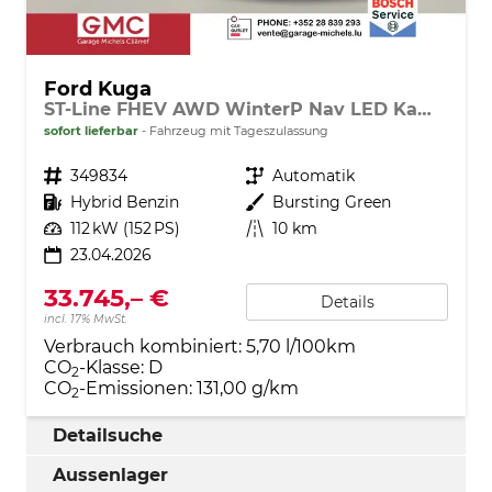
Ford Kuga
ST-Line FHEV AWD WinterP Nav LED Kam 5J-Gar
sofort lieferbar
Fahrzeug mit Tageszulassung
Fahrzeugnr.
349834
Getriebe
Automatik
Kraftstoff
Hybrid Benzin
Außenfarbe
Bursting Green
Leistung
112 kW (152 PS)
Kilometerstand
10 km
23.04.2026
33.745,– €
Details
incl. 17% MwSt.
Verbrauch kombiniert:
5,70 l/100km
CO
-Klasse:
D
2
CO
-Emissionen:
131,00 g/km
2
Detailsuche
Aussenlager