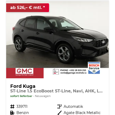
ab 526,– € mtl.
Ford Kuga
ST-Line 1.5 EcoBoost ST-Line, Navi, AHK, LED, Kamera, Winter, FS beheizbar, 5 J.-Garantie
sofort lieferbar
Neuwagen
Fahrzeugnr.
339711
Getriebe
Automatik
Kraftstoff
Benzin
Außenfarbe
Agate Black Metallic