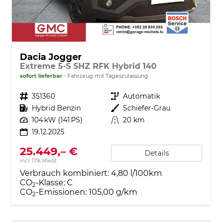
Dacia Jogger
Extreme 5-S SHZ RFK Hybrid 140
sofort lieferbar
Fahrzeug mit Tageszulassung
Fahrzeugnr.
351360
Getriebe
Automatik
Kraftstoff
Hybrid Benzin
Außenfarbe
Schiefer-Grau
Leistung
104 kW (141 PS)
Kilometerstand
20 km
19.12.2025
25.449,– €
Details
incl. 17% MwSt.
Verbrauch kombiniert:
4,80 l/100km
CO
-Klasse:
C
2
CO
-Emissionen:
105,00 g/km
2