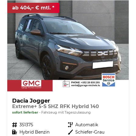
ab 404,– € mtl.
Dacia Jogger
Extreme+ 5-S SHZ RFK Hybrid 140
sofort lieferbar
Fahrzeug mit Tageszulassung
Fahrzeugnr.
351375
Getriebe
Automatik
Kraftstoff
Hybrid Benzin
Außenfarbe
Schiefer-Grau