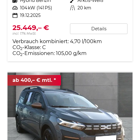
Kraftstoff
Hybrid Benzin
Außenfarbe
Arktis-Weiß
Leistung
104 kW (141 PS)
Kilometerstand
20 km
19.12.2025
25.449,– €
Details
incl. 17% MwSt.
Verbrauch kombiniert:
4,70 l/100km
CO
-Klasse:
C
2
CO
-Emissionen:
105,00 g/km
2
ab 400,– € mtl.