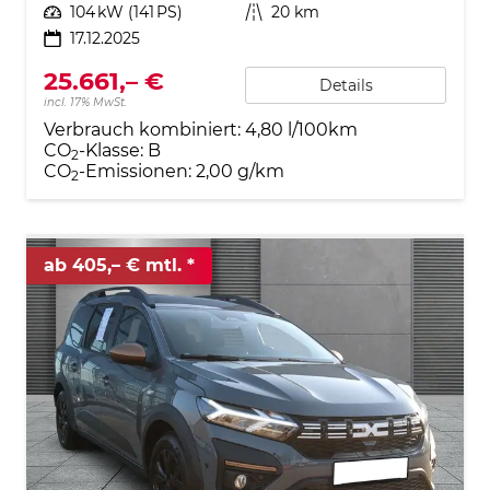
Leistung
104 kW (141 PS)
Kilometerstand
20 km
17.12.2025
25.661,– €
Details
incl. 17% MwSt.
Verbrauch kombiniert:
4,80 l/100km
CO
-Klasse:
B
2
CO
-Emissionen:
2,00 g/km
2
ab 405,– € mtl.