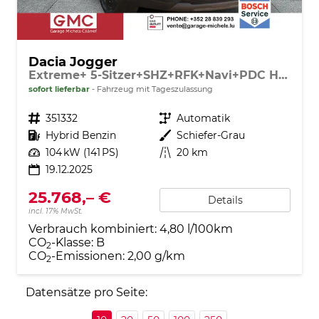
Dacia Jogger
Extreme+ 5-Sitzer+SHZ+RFK+Navi+PDC Hybrid 140
sofort lieferbar
Fahrzeug mit Tageszulassung
Fahrzeugnr.
351332
Getriebe
Automatik
Kraftstoff
Hybrid Benzin
Außenfarbe
Schiefer-Grau
Leistung
104 kW (141 PS)
Kilometerstand
20 km
19.12.2025
25.768,– €
Details
incl. 17% MwSt.
Verbrauch kombiniert:
4,80 l/100km
CO
-Klasse:
B
2
CO
-Emissionen:
2,00 g/km
2
Datensätze pro Seite: