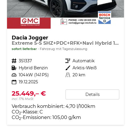
Dacia Jogger
Extreme 5-S SHZ+PDC+RFK+Navi Hybrid 140
sofort lieferbar
Fahrzeug mit Tageszulassung
Fahrzeugnr.
351337
Getriebe
Automatik
Kraftstoff
Hybrid Benzin
Außenfarbe
Arktis-Weiß
Leistung
104 kW (141 PS)
Kilometerstand
20 km
19.12.2025
25.449,– €
Details
incl. 17% MwSt.
Verbrauch kombiniert:
4,70 l/100km
CO
-Klasse:
C
2
CO
-Emissionen:
105,00 g/km
2