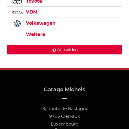
Toyota
VDM
Volkswagen
Weitere
Anmelden
Garage Michels
18, Route de Bastogne
9706 Clervaux
Luxembourg