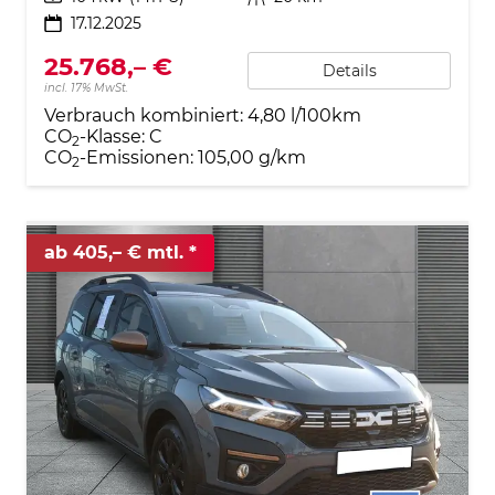
17.12.2025
25.768,– €
Details
incl. 17% MwSt.
Verbrauch kombiniert:
4,80 l/100km
CO
-Klasse:
C
2
CO
-Emissionen:
105,00 g/km
2
ab 405,– € mtl.