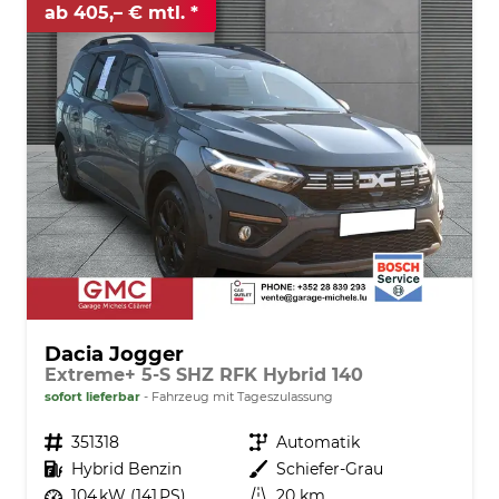
ab 405,– € mtl.
Dacia Jogger
Extreme+ 5-S SHZ RFK Hybrid 140
sofort lieferbar
Fahrzeug mit Tageszulassung
Fahrzeugnr.
351318
Getriebe
Automatik
Kraftstoff
Hybrid Benzin
Außenfarbe
Schiefer-Grau
Leistung
104 kW (141 PS)
Kilometerstand
20 km