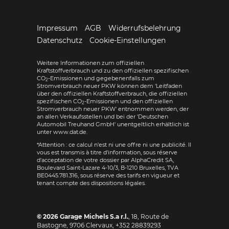
Impressum
AGB
Widerrufsbelehrung
Datenschutz
Cookie-Einstellungen
Weitere Informationen zum offiziellen
Kraftstoffverbrauch und zu den offiziellen spezifischen
CO
-Emissionen und gegebenenfalls zum
2
Stromverbrauch neuer PKW können dem 'Leitfaden
über den offiziellen Kraftstoffverbrauch, die offiziellen
spezifischen CO
-Emissionen und den offiziellen
2
Stromverbrauch neuer PKW' entnommen werden, der
an allen Verkaufsstellen und bei der 'Deutschen
Automobil Treuhand GmbH' unentgeltlich erhältlich ist
unter www.dat.de.
*Attention : ce calcul n'est ni une offre ni une publicité. Il
vous est transmis à titre d'information, sous réserve
d'acceptation de votre dossier par AlphaCredit SA,
Boulevard Saint-Lazare 4-10/3, B-1210 Bruxelles, TVA
BE0445.781.316, sous réserve des tarifs en vigueur et
tenant compte des dispositions légales.
© 2026
Garage Michels S.a r.l.
,
18, Route de
Bastogne
,
9706
Clervaux,
+352 28839293