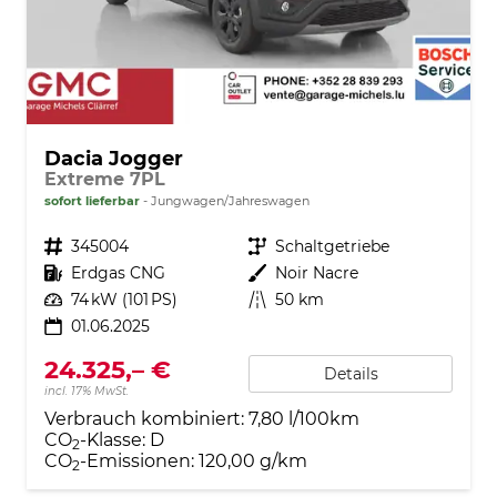
Dacia Jogger
Extreme 7PL
sofort lieferbar
Jungwagen/Jahreswagen
Fahrzeugnr.
345004
Getriebe
Schaltgetriebe
Kraftstoff
Erdgas CNG
Außenfarbe
Noir Nacre
Leistung
74 kW (101 PS)
Kilometerstand
50 km
01.06.2025
24.325,– €
Details
incl. 17% MwSt.
Verbrauch kombiniert:
7,80 l/100km
CO
-Klasse:
D
2
CO
-Emissionen:
120,00 g/km
2