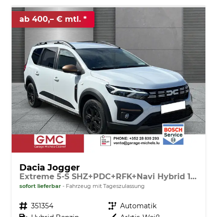
ab 400,– € mtl.
Dacia Jogger
Extreme 5-S SHZ+PDC+RFK+Navi Hybrid 140
sofort lieferbar
Fahrzeug mit Tageszulassung
Fahrzeugnr.
351354
Getriebe
Automatik