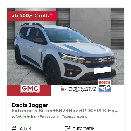
ab 400,– € mtl.
Dacia Jogger
Extreme 5-Sitzer+SHZ+Navi+PDC+RFK Hybrid 140
sofort lieferbar
Fahrzeug mit Tageszulassung
Fahrzeugnr.
351319
Getriebe
Automatik