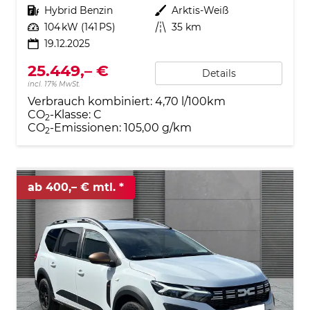
Kraftstoff
Hybrid Benzin
Außenfarbe
Arktis-Weiß
Leistung
104 kW (141 PS)
Kilometerstand
35 km
19.12.2025
25.449,– €
Details
incl. 17% MwSt.
Verbrauch kombiniert:
4,70 l/100km
CO
-Klasse:
C
2
CO
-Emissionen:
105,00 g/km
2
ab 400,– € mtl.