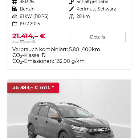
Fahrzeugnr.
351376
Getriebe
Schaltgetriebe
Kraftstoff
Benzin
Außenfarbe
Perlmutt-Schwarz
Leistung
81 kW (110 PS)
Kilometerstand
20 km
19.12.2025
21.414,– €
Details
incl. 17% MwSt.
Verbrauch kombiniert:
5,80 l/100km
CO
-Klasse:
D
2
CO
-Emissionen:
132,00 g/km
2
ab 383,– € mtl.