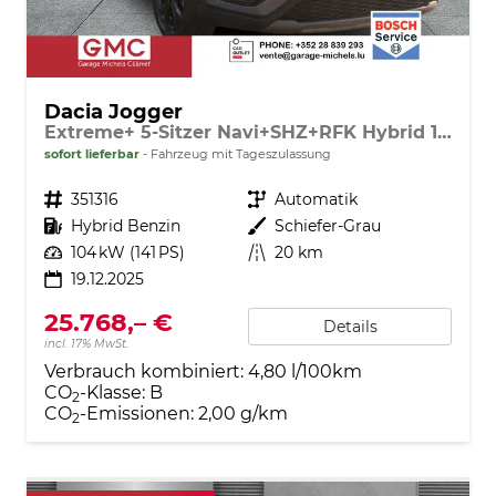
Dacia Jogger
Extreme+ 5-Sitzer Navi+SHZ+RFK Hybrid 140
sofort lieferbar
Fahrzeug mit Tageszulassung
Fahrzeugnr.
351316
Getriebe
Automatik
Kraftstoff
Hybrid Benzin
Außenfarbe
Schiefer-Grau
Leistung
104 kW (141 PS)
Kilometerstand
20 km
19.12.2025
25.768,– €
Details
incl. 17% MwSt.
Verbrauch kombiniert:
4,80 l/100km
CO
-Klasse:
B
2
CO
-Emissionen:
2,00 g/km
2