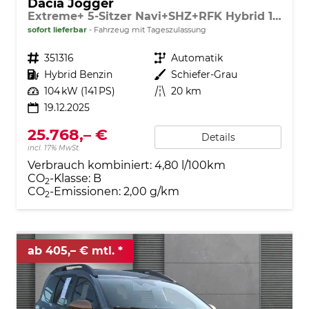
Dacia Jogger
Extreme+ 5-Sitzer Navi+SHZ+RFK Hybrid 140
sofort lieferbar
Fahrzeug mit Tageszulassung
Fahrzeugnr.
351316
Getriebe
Automatik
Kraftstoff
Hybrid Benzin
Außenfarbe
Schiefer-Grau
Leistung
104 kW (141 PS)
Kilometerstand
20 km
19.12.2025
25.768,– €
Details
incl. 17% MwSt.
Verbrauch kombiniert:
4,80 l/100km
CO
-Klasse:
B
2
CO
-Emissionen:
2,00 g/km
2
ab 405,– € mtl.