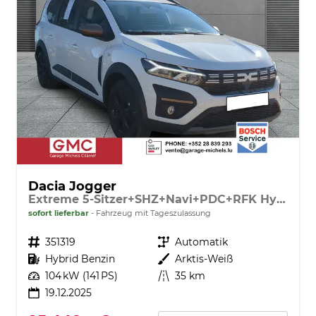
Dacia Jogger
Extreme 5-Sitzer+SHZ+Navi+PDC+RFK Hybrid 140
sofort lieferbar
Fahrzeug mit Tageszulassung
Fahrzeugnr.
351319
Getriebe
Automatik
Kraftstoff
Hybrid Benzin
Außenfarbe
Arktis-Weiß
Leistung
104 kW (141 PS)
Kilometerstand
35 km
19.12.2025