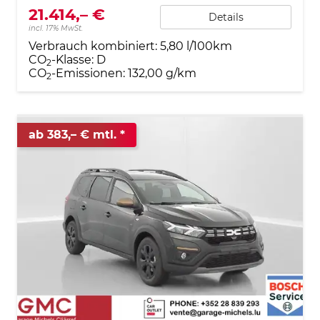
21.414,– €
Details
incl. 17% MwSt.
Verbrauch kombiniert:
5,80 l/100km
CO
-Klasse:
D
2
CO
-Emissionen:
132,00 g/km
2
ab 383,– € mtl.