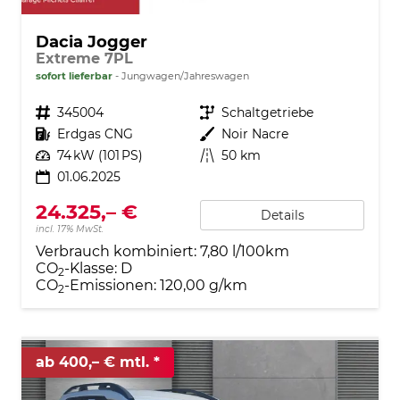
Dacia Jogger
Extreme 7PL
sofort lieferbar
Jungwagen/Jahreswagen
Fahrzeugnr.
345004
Getriebe
Schaltgetriebe
Kraftstoff
Erdgas CNG
Außenfarbe
Noir Nacre
Leistung
74 kW (101 PS)
Kilometerstand
50 km
01.06.2025
24.325,– €
Details
incl. 17% MwSt.
Verbrauch kombiniert:
7,80 l/100km
CO
-Klasse:
D
2
CO
-Emissionen:
120,00 g/km
2
ab 400,– € mtl.