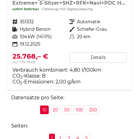
Extreme+ 5-Sitzer+SHZ+RFK+Navi+PDC Hybrid 140
sofort lieferbar
Fahrzeug mit Tageszulassung
Fahrzeugnr.
351332
Getriebe
Automatik
Kraftstoff
Hybrid Benzin
Außenfarbe
Schiefer-Grau
Leistung
104 kW (141 PS)
Kilometerstand
20 km
19.12.2025
25.768,– €
Details
incl. 17% MwSt.
Verbrauch kombiniert:
4,80 l/100km
CO
-Klasse:
B
2
CO
-Emissionen:
2,00 g/km
2
Datensätze pro Seite:
10
20
50
100
250
Seiten:
1
2
3
4
5