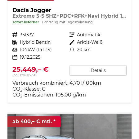
Dacia Jogger
Extreme 5-S SHZ+PDC+RFK+Navi Hybrid 140
sofort lieferbar
Fahrzeug mit Tageszulassung
Fahrzeugnr.
351337
Getriebe
Automatik
Kraftstoff
Hybrid Benzin
Außenfarbe
Arktis-Weiß
Leistung
104 kW (141 PS)
Kilometerstand
20 km
19.12.2025
25.449,– €
Details
incl. 17% MwSt.
Verbrauch kombiniert:
4,70 l/100km
CO
-Klasse:
C
2
CO
-Emissionen:
105,00 g/km
2
ab 400,– € mtl.