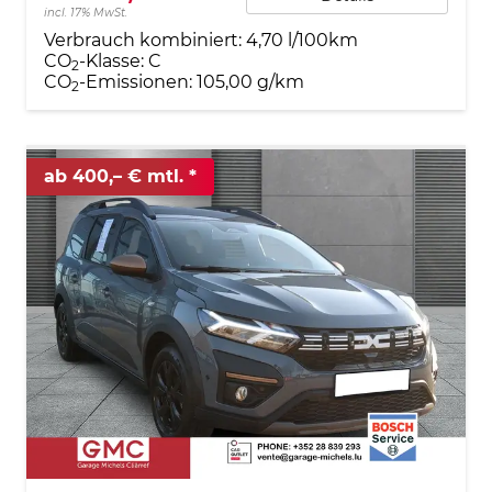
incl. 17% MwSt.
Verbrauch kombiniert:
4,70 l/100km
CO
-Klasse:
C
2
CO
-Emissionen:
105,00 g/km
2
ab 400,– € mtl.