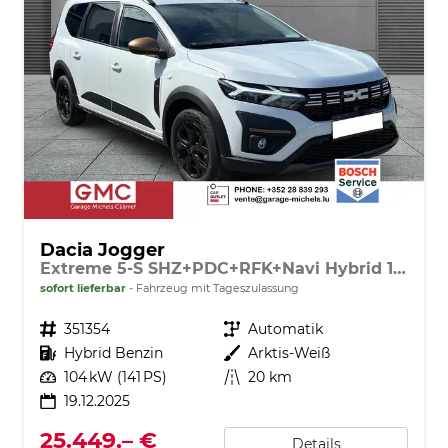
Dacia Jogger
Extreme 5-S SHZ+PDC+RFK+Navi Hybrid 140
sofort lieferbar
Fahrzeug mit Tageszulassung
Fahrzeugnr.
351354
Getriebe
Automatik
Kraftstoff
Hybrid Benzin
Außenfarbe
Arktis-Weiß
Leistung
104 kW (141 PS)
Kilometerstand
20 km
19.12.2025
25.449,– €
Details