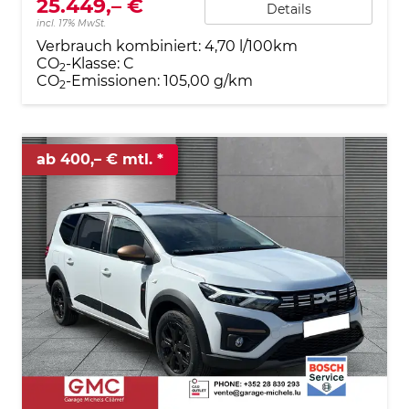
25.449,– €
Details
incl. 17% MwSt.
Verbrauch kombiniert:
4,70 l/100km
CO
-Klasse:
C
2
CO
-Emissionen:
105,00 g/km
2
ab 400,– € mtl.