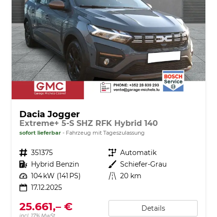
Dacia Jogger
Extreme+ 5-S SHZ RFK Hybrid 140
sofort lieferbar
Fahrzeug mit Tageszulassung
Fahrzeugnr.
351375
Getriebe
Automatik
Kraftstoff
Hybrid Benzin
Außenfarbe
Schiefer-Grau
Leistung
104 kW (141 PS)
Kilometerstand
20 km
17.12.2025
25.661,– €
Details
incl. 17% MwSt.