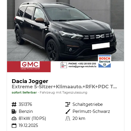
Dacia Jogger
Extreme 5-Sitzer+Klimaauto.+RFK+PDC TCe 110
sofort lieferbar
Fahrzeug mit Tageszulassung
Fahrzeugnr.
351376
Getriebe
Schaltgetriebe
Kraftstoff
Benzin
Außenfarbe
Perlmutt-Schwarz
Leistung
81 kW (110 PS)
Kilometerstand
20 km
19.12.2025