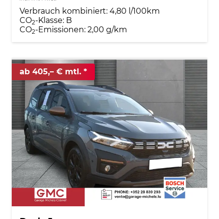
Verbrauch kombiniert:
4,80 l/100km
CO
-Klasse:
B
2
CO
-Emissionen:
2,00 g/km
2
ab 405,– € mtl.