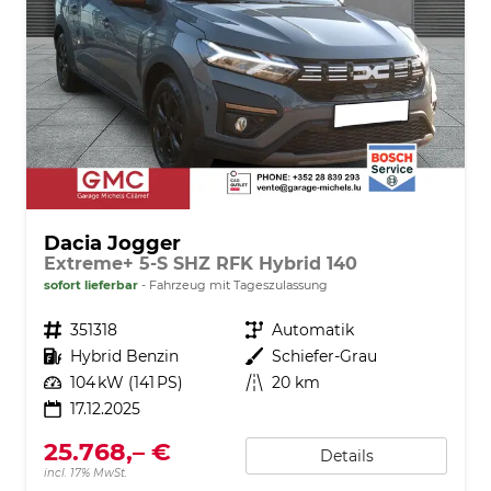
Dacia Jogger
Extreme+ 5-S SHZ RFK Hybrid 140
sofort lieferbar
Fahrzeug mit Tageszulassung
Fahrzeugnr.
351318
Getriebe
Automatik
Kraftstoff
Hybrid Benzin
Außenfarbe
Schiefer-Grau
Leistung
104 kW (141 PS)
Kilometerstand
20 km
17.12.2025
25.768,– €
Details
incl. 17% MwSt.