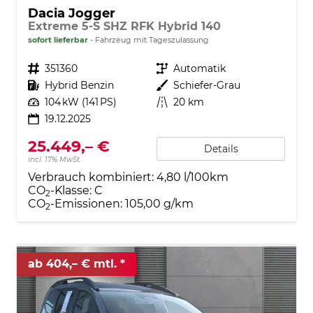
Dacia Jogger
Extreme 5-S SHZ RFK Hybrid 140
sofort lieferbar
Fahrzeug mit Tageszulassung
Fahrzeugnr.
351360
Getriebe
Automatik
Kraftstoff
Hybrid Benzin
Außenfarbe
Schiefer-Grau
Leistung
104 kW (141 PS)
Kilometerstand
20 km
19.12.2025
25.449,– €
Details
incl. 17% MwSt.
Verbrauch kombiniert:
4,80 l/100km
CO
-Klasse:
C
2
CO
-Emissionen:
105,00 g/km
2
ab 404,– € mtl.