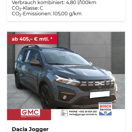
Verbrauch kombiniert:
4,80 l/100km
CO
-Klasse:
C
2
CO
-Emissionen:
105,00 g/km
2
ab 405,– € mtl.
Dacia Jogger