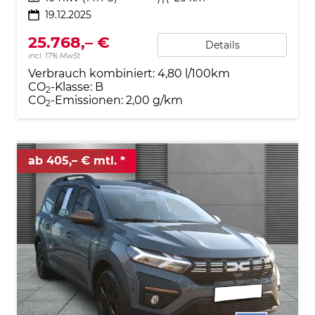
19.12.2025
25.768,– €
Details
incl. 17% MwSt.
Verbrauch kombiniert:
4,80 l/100km
CO
-Klasse:
B
2
CO
-Emissionen:
2,00 g/km
2
ab 405,– € mtl.