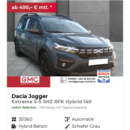
ab 400,– € mtl.
Dacia Jogger
Extreme 5-S SHZ RFK Hybrid 140
sofort lieferbar
Fahrzeug mit Tageszulassung
Fahrzeugnr.
351360
Getriebe
Automatik
Kraftstoff
Hybrid Benzin
Außenfarbe
Schiefer-Grau