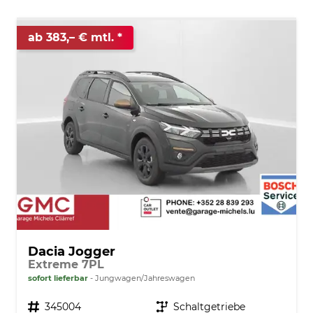
ab 383,– € mtl.
Dacia Jogger
Extreme 7PL
sofort lieferbar
Jungwagen/Jahreswagen
Fahrzeugnr.
345004
Getriebe
Schaltgetriebe