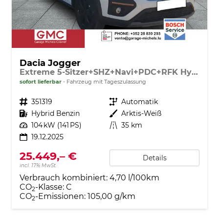
Dacia Jogger
Extreme 5-Sitzer+SHZ+Navi+PDC+RFK Hybrid 140
sofort lieferbar
Fahrzeug mit Tageszulassung
Fahrzeugnr.
351319
Getriebe
Automatik
Kraftstoff
Hybrid Benzin
Außenfarbe
Arktis-Weiß
Leistung
104 kW (141 PS)
Kilometerstand
35 km
19.12.2025
25.449,– €
Details
incl. 17% MwSt.
Verbrauch kombiniert:
4,70 l/100km
CO
-Klasse:
C
2
CO
-Emissionen:
105,00 g/km
2