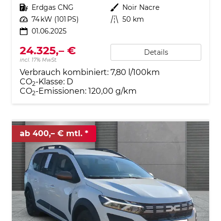
Kraftstoff
Erdgas CNG
Außenfarbe
Noir Nacre
Leistung
74 kW (101 PS)
Kilometerstand
50 km
01.06.2025
24.325,– €
Details
incl. 17% MwSt.
Verbrauch kombiniert:
7,80 l/100km
CO
-Klasse:
D
2
CO
-Emissionen:
120,00 g/km
2
ab 400,– € mtl.