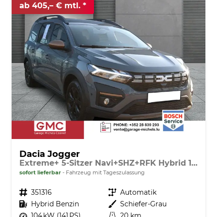
ab 405,– € mtl.
Dacia Jogger
Extreme+ 5-Sitzer Navi+SHZ+RFK Hybrid 140
sofort lieferbar
Fahrzeug mit Tageszulassung
Fahrzeugnr.
351316
Getriebe
Automatik
Kraftstoff
Hybrid Benzin
Außenfarbe
Schiefer-Grau
Leistung
104 kW (141 PS)
Kilometerstand
20 km