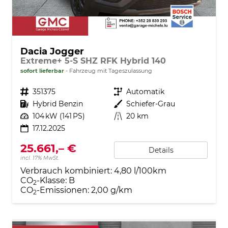
Dacia Jogger
Extreme+ 5-S SHZ RFK Hybrid 140
sofort lieferbar
Fahrzeug mit Tageszulassung
Fahrzeugnr.
351375
Getriebe
Automatik
Kraftstoff
Hybrid Benzin
Außenfarbe
Schiefer-Grau
Leistung
104 kW (141 PS)
Kilometerstand
20 km
17.12.2025
25.661,– €
Details
incl. 17% MwSt.
Verbrauch kombiniert:
4,80 l/100km
CO
-Klasse:
B
2
CO
-Emissionen:
2,00 g/km
2