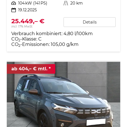
Leistung
104 kW (141 PS)
Kilometerstand
20 km
19.12.2025
25.449,– €
Details
incl. 17% MwSt.
Verbrauch kombiniert:
4,80 l/100km
CO
-Klasse:
C
2
CO
-Emissionen:
105,00 g/km
2
ab 404,– € mtl.