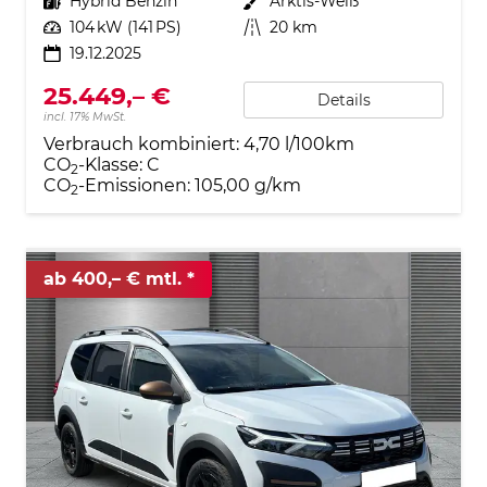
Kraftstoff
Hybrid Benzin
Außenfarbe
Arktis-Weiß
Leistung
104 kW (141 PS)
Kilometerstand
20 km
19.12.2025
25.449,– €
Details
incl. 17% MwSt.
Verbrauch kombiniert:
4,70 l/100km
CO
-Klasse:
C
2
CO
-Emissionen:
105,00 g/km
2
ab 400,– € mtl.