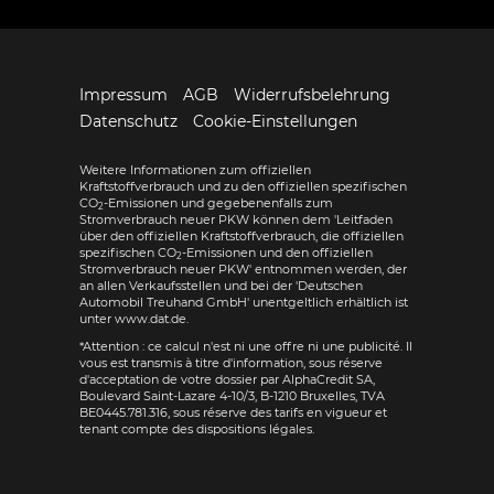
Impressum
AGB
Widerrufsbelehrung
Datenschutz
Cookie-Einstellungen
Weitere Informationen zum offiziellen
Kraftstoffverbrauch und zu den offiziellen spezifischen
CO
-Emissionen und gegebenenfalls zum
2
Stromverbrauch neuer PKW können dem 'Leitfaden
über den offiziellen Kraftstoffverbrauch, die offiziellen
spezifischen CO
-Emissionen und den offiziellen
2
Stromverbrauch neuer PKW' entnommen werden, der
an allen Verkaufsstellen und bei der 'Deutschen
Automobil Treuhand GmbH' unentgeltlich erhältlich ist
unter www.dat.de.
*Attention : ce calcul n'est ni une offre ni une publicité. Il
vous est transmis à titre d'information, sous réserve
d'acceptation de votre dossier par AlphaCredit SA,
Boulevard Saint-Lazare 4-10/3, B-1210 Bruxelles, TVA
BE0445.781.316, sous réserve des tarifs en vigueur et
tenant compte des dispositions légales.