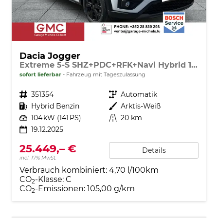
Dacia Jogger
Extreme 5-S SHZ+PDC+RFK+Navi Hybrid 140
sofort lieferbar
Fahrzeug mit Tageszulassung
Fahrzeugnr.
351354
Getriebe
Automatik
Kraftstoff
Hybrid Benzin
Außenfarbe
Arktis-Weiß
Leistung
104 kW (141 PS)
Kilometerstand
20 km
19.12.2025
25.449,– €
Details
incl. 17% MwSt.
Verbrauch kombiniert:
4,70 l/100km
CO
-Klasse:
C
2
CO
-Emissionen:
105,00 g/km
2