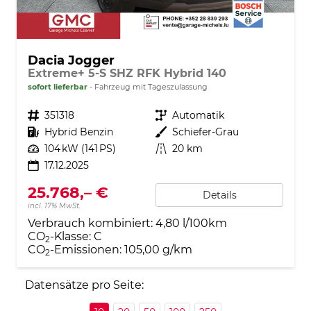
Dacia Jogger
Extreme+ 5-S SHZ RFK Hybrid 140
sofort lieferbar
Fahrzeug mit Tageszulassung
Fahrzeugnr.
351318
Getriebe
Automatik
Kraftstoff
Hybrid Benzin
Außenfarbe
Schiefer-Grau
Leistung
104 kW (141 PS)
Kilometerstand
20 km
17.12.2025
25.768,– €
Details
incl. 17% MwSt.
Verbrauch kombiniert:
4,80 l/100km
CO
-Klasse:
C
2
CO
-Emissionen:
105,00 g/km
2
Datensätze pro Seite: