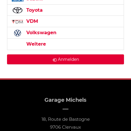
Toyota
VDM
Volkswagen
Weitere
Anmelden
Garage Michels
18, Route de Bastogne
9706 Clervaux