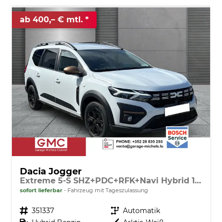
ab 400,– € mtl.
Dacia Jogger
Extreme 5-S SHZ+PDC+RFK+Navi Hybrid 140
sofort lieferbar
Fahrzeug mit Tageszulassung
Fahrzeugnr.
351337
Getriebe
Automatik