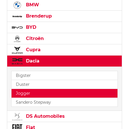
BMW
Brenderup
BYD
Citroën
Cupra
Dacia
Bigster
Duster
Jogger
Sandero Stepway
DS Automobiles
Fiat