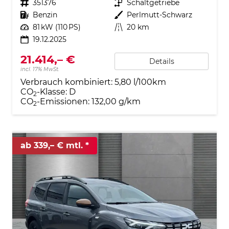
Fahrzeugnr.
351376
Getriebe
Schaltgetriebe
Kraftstoff
Benzin
Außenfarbe
Perlmutt-Schwarz
Leistung
81 kW (110 PS)
Kilometerstand
20 km
19.12.2025
21.414,– €
Details
incl. 17% MwSt.
Verbrauch kombiniert:
5,80 l/100km
CO
-Klasse:
D
2
CO
-Emissionen:
132,00 g/km
2
ab 339,– € mtl.