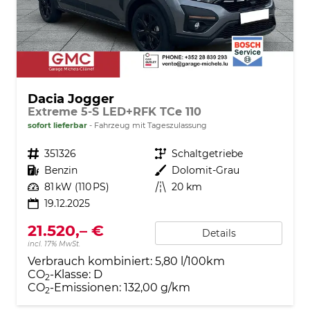
Dacia Jogger
Extreme 5-S LED+RFK TCe 110
sofort lieferbar
Fahrzeug mit Tageszulassung
Fahrzeugnr.
351326
Getriebe
Schaltgetriebe
Kraftstoff
Benzin
Außenfarbe
Dolomit-Grau
Leistung
81 kW (110 PS)
Kilometerstand
20 km
19.12.2025
21.520,– €
Details
incl. 17% MwSt.
Verbrauch kombiniert:
5,80 l/100km
CO
-Klasse:
D
2
CO
-Emissionen:
132,00 g/km
2