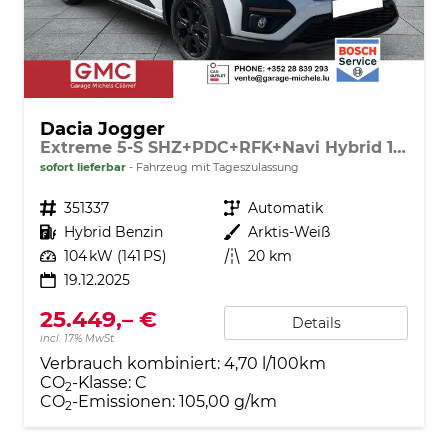
Dacia Jogger
Extreme 5-S SHZ+PDC+RFK+Navi Hybrid 140
sofort lieferbar
Fahrzeug mit Tageszulassung
Fahrzeugnr.
351337
Getriebe
Automatik
Kraftstoff
Hybrid Benzin
Außenfarbe
Arktis-Weiß
Leistung
104 kW (141 PS)
Kilometerstand
20 km
19.12.2025
25.449,– €
Details
incl. 17% MwSt.
Verbrauch kombiniert:
4,70 l/100km
CO
-Klasse:
C
2
CO
-Emissionen:
105,00 g/km
2