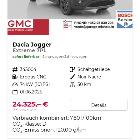
Dacia Jogger
Extreme 7PL
sofort lieferbar
Jungwagen/Jahreswagen
Fahrzeugnr.
345004
Getriebe
Schaltgetriebe
Kraftstoff
Erdgas CNG
Außenfarbe
Noir Nacre
Leistung
74 kW (101 PS)
Kilometerstand
50 km
01.06.2025
24.325,– €
Details
incl. 17% MwSt.
Verbrauch kombiniert:
7,80 l/100km
CO
-Klasse:
D
2
CO
-Emissionen:
120,00 g/km
2