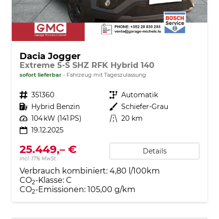
Dacia Jogger
Extreme 5-S SHZ RFK Hybrid 140
sofort lieferbar
Fahrzeug mit Tageszulassung
Fahrzeugnr.
351360
Getriebe
Automatik
Kraftstoff
Hybrid Benzin
Außenfarbe
Schiefer-Grau
Leistung
104 kW (141 PS)
Kilometerstand
20 km
19.12.2025
25.449,– €
Details
incl. 17% MwSt.
Verbrauch kombiniert:
4,80 l/100km
CO
-Klasse:
C
2
CO
-Emissionen:
105,00 g/km
2