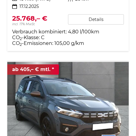
17.12.2025
25.768,– €
Details
incl. 17% MwSt.
Verbrauch kombiniert:
4,80 l/100km
CO
-Klasse:
C
2
CO
-Emissionen:
105,00 g/km
2
ab 405,– € mtl.