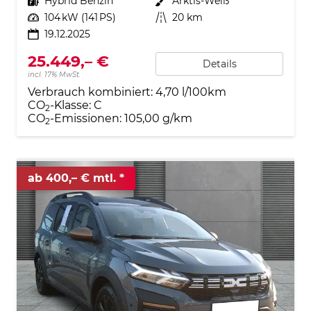
Kraftstoff
Hybrid Benzin
Außenfarbe
Arktis-Weiß
Leistung
104 kW (141 PS)
Kilometerstand
20 km
19.12.2025
25.449,– €
Details
incl. 17% MwSt.
Verbrauch kombiniert:
4,70 l/100km
CO
-Klasse:
C
2
CO
-Emissionen:
105,00 g/km
2
ab 400,– € mtl.