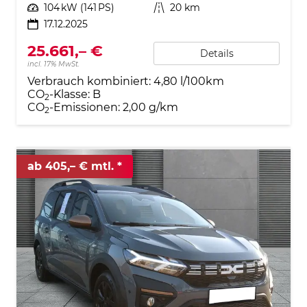
Leistung
104 kW (141 PS)
Kilometerstand
20 km
17.12.2025
25.661,– €
Details
incl. 17% MwSt.
Verbrauch kombiniert:
4,80 l/100km
CO
-Klasse:
B
2
CO
-Emissionen:
2,00 g/km
2
ab 405,– € mtl.