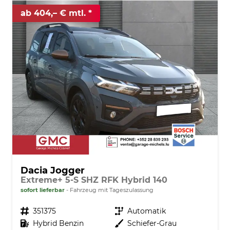
ab 404,– € mtl.
Dacia Jogger
Extreme+ 5-S SHZ RFK Hybrid 140
sofort lieferbar
Fahrzeug mit Tageszulassung
Fahrzeugnr.
351375
Getriebe
Automatik
Kraftstoff
Hybrid Benzin
Außenfarbe
Schiefer-Grau