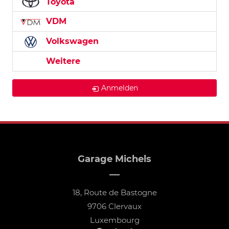
Toyota
VDM
Volkswagen
Weitere
Anmelden
Garage Michels
18, Route de Bastogne
9706 Clervaux
Luxembourg