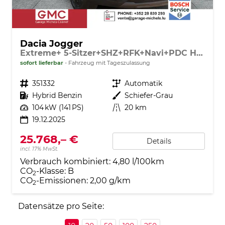
Dacia Jogger
Extreme+ 5-Sitzer+SHZ+RFK+Navi+PDC Hybrid 140
sofort lieferbar
Fahrzeug mit Tageszulassung
Fahrzeugnr.
351332
Getriebe
Automatik
Kraftstoff
Hybrid Benzin
Außenfarbe
Schiefer-Grau
Leistung
104 kW (141 PS)
Kilometerstand
20 km
19.12.2025
25.768,– €
Details
incl. 17% MwSt.
Verbrauch kombiniert:
4,80 l/100km
CO
-Klasse:
B
2
CO
-Emissionen:
2,00 g/km
2
Datensätze pro Seite: