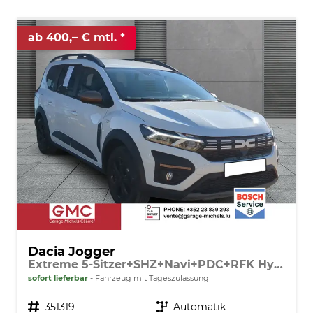
ab 400,– € mtl.
Dacia Jogger
Extreme 5-Sitzer+SHZ+Navi+PDC+RFK Hybrid 140
sofort lieferbar
Fahrzeug mit Tageszulassung
Fahrzeugnr.
351319
Getriebe
Automatik