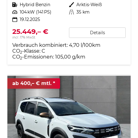
Kraftstoff
Hybrid Benzin
Außenfarbe
Arktis-Weiß
Leistung
104 kW (141 PS)
Kilometerstand
35 km
19.12.2025
25.449,– €
Details
incl. 17% MwSt.
Verbrauch kombiniert:
4,70 l/100km
CO
-Klasse:
C
2
CO
-Emissionen:
105,00 g/km
2
ab 400,– € mtl.