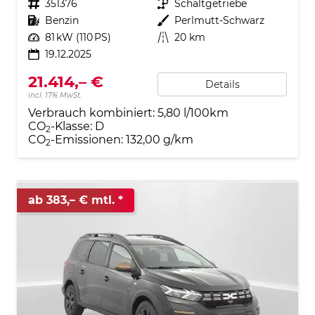
Fahrzeugnr.
351376
Getriebe
Schaltgetriebe
Kraftstoff
Benzin
Außenfarbe
Perlmutt-Schwarz
Leistung
81 kW (110 PS)
Kilometerstand
20 km
19.12.2025
21.414,– €
Details
incl. 17% MwSt.
Verbrauch kombiniert:
5,80 l/100km
CO
-Klasse:
D
2
CO
-Emissionen:
132,00 g/km
2
ab 383,– € mtl.