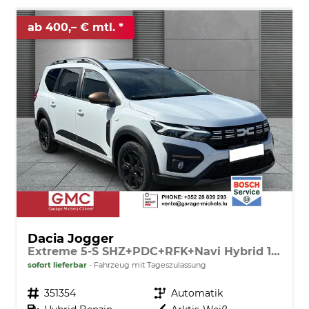
ab 400,– € mtl.
Dacia Jogger
Extreme 5-S SHZ+PDC+RFK+Navi Hybrid 140
sofort lieferbar
Fahrzeug mit Tageszulassung
Fahrzeugnr.
351354
Getriebe
Automatik