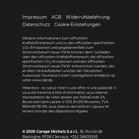
Impressum
AGB
Widerrufsbelehrung
Datenschutz
Cookie-Einstellungen
Weitere Informationen zum offiziellen
Kraftstoffverbrauch und zu den offiziellen spezifischen
CO
-Emissionen und gegebenenfalls zum
2
Stromverbrauch neuer PKW können dem 'Leitfaden
über den offiziellen Kraftstoffverbrauch, die offiziellen
spezifischen CO
-Emissionen und den offiziellen
2
Stromverbrauch neuer PKW' entnommen werden, der
an allen Verkaufsstellen und bei der 'Deutschen
Automobil Treuhand GmbH' unentgeltlich erhältlich ist
unter www.dat.de.
*Attention : ce calcul n'est ni une offre ni une publicité. Il
vous est transmis à titre d'information, sous réserve
d'acceptation de votre dossier par AlphaCredit SA,
Boulevard Saint-Lazare 4-10/3, B-1210 Bruxelles, TVA
BE0445.781.316, sous réserve des tarifs en vigueur et
tenant compte des dispositions légales.
© 2026
Garage Michels S.a r.l.
,
18, Route de
Bastogne
,
9706
Clervaux,
+352 28839293