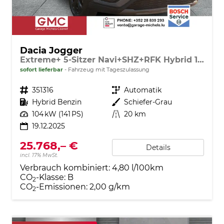
Dacia Jogger
Extreme+ 5-Sitzer Navi+SHZ+RFK Hybrid 140
sofort lieferbar
Fahrzeug mit Tageszulassung
Fahrzeugnr.
351316
Getriebe
Automatik
Kraftstoff
Hybrid Benzin
Außenfarbe
Schiefer-Grau
Leistung
104 kW (141 PS)
Kilometerstand
20 km
19.12.2025
25.768,– €
Details
incl. 17% MwSt.
Verbrauch kombiniert:
4,80 l/100km
CO
-Klasse:
B
2
CO
-Emissionen:
2,00 g/km
2