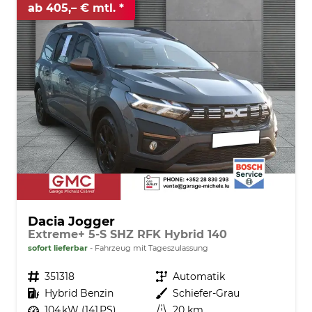
ab 405,– € mtl.
Dacia Jogger
Extreme+ 5-S SHZ RFK Hybrid 140
sofort lieferbar
Fahrzeug mit Tageszulassung
Fahrzeugnr.
351318
Getriebe
Automatik
Kraftstoff
Hybrid Benzin
Außenfarbe
Schiefer-Grau
Leistung
104 kW (141 PS)
Kilometerstand
20 km