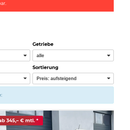
ar.
Getriebe
Sortierung
:
ab 345,– € mtl.