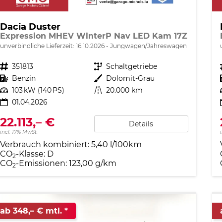
Dacia Duster
Expression MHEV WinterP Nav LED Kam 17Z
unverbindliche Lieferzeit:
16.10.2026
Jungwagen/Jahreswagen
Fahrzeugnr.
351813
Getriebe
Schaltgetriebe
Kraftstoff
Benzin
Außenfarbe
Dolomit-Grau
Leistung
103 kW (140 PS)
Kilometerstand
20.000 km
01.04.2026
22.113,– €
Details
incl. 17% MwSt.
Verbrauch kombiniert:
5,40 l/100km
CO
-Klasse:
D
2
CO
-Emissionen:
123,00 g/km
2
ab 348,– € mtl.