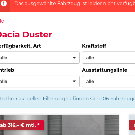
Das ausgewählte Fahrzeug ist leider nicht verfügb
fo
acia Duster
erfügbarkeit, Art
Kraftstoff
ntrieb
Ausstattungslinie
In Ihrer aktuellen Filterung befinden sich
106
Fahrzeuge
ab 316,– € mtl.