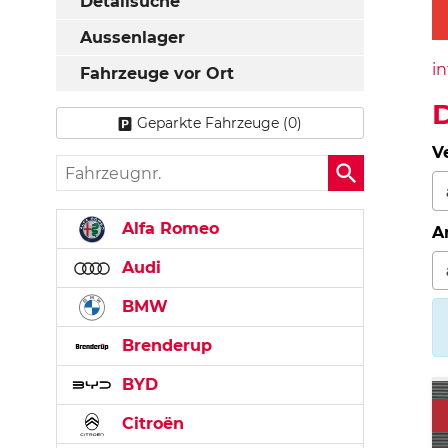
Detailsuche
Aussenlager
in
Fahrzeuge vor Ort
D
Geparkte Fahrzeuge (
0
)
V
Fahrzeugnr.
Alfa Romeo
A
Audi
BMW
Brenderup
BYD
Citroën