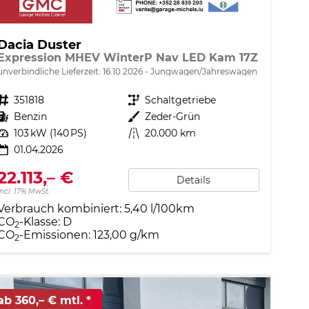
Dacia Duster
Expression MHEV WinterP Nav LED Kam 17Z
unverbindliche Lieferzeit:
16.10.2026
Jungwagen/Jahreswagen
Fahrzeugnr.
351818
Getriebe
Schaltgetriebe
Kraftstoff
Benzin
Außenfarbe
Zeder-Grün
Leistung
103 kW (140 PS)
Kilometerstand
20.000 km
01.04.2026
22.113,– €
Details
incl. 17% MwSt.
Verbrauch kombiniert:
5,40 l/100km
CO
-Klasse:
D
2
CO
-Emissionen:
123,00 g/km
2
ab 360,– € mtl.