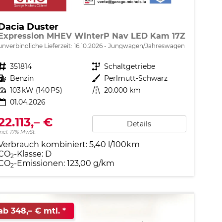
Dacia Duster
Expression MHEV WinterP Nav LED Kam 17Z
unverbindliche Lieferzeit:
16.10.2026
Jungwagen/Jahreswagen
Fahrzeugnr.
351814
Getriebe
Schaltgetriebe
Kraftstoff
Benzin
Außenfarbe
Perlmutt-Schwarz
Leistung
103 kW (140 PS)
Kilometerstand
20.000 km
01.04.2026
22.113,– €
Details
incl. 17% MwSt.
Verbrauch kombiniert:
5,40 l/100km
CO
-Klasse:
D
2
CO
-Emissionen:
123,00 g/km
2
ab 348,– € mtl.