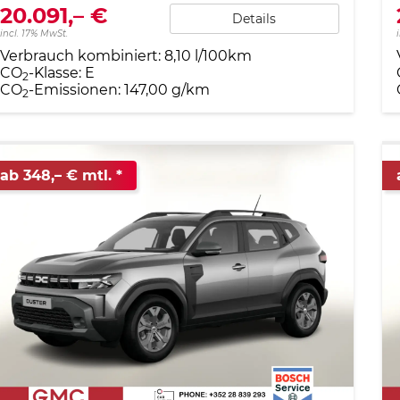
20.091,– €
Details
incl. 17% MwSt.
Verbrauch kombiniert:
8,10 l/100km
CO
-Klasse:
E
2
CO
-Emissionen:
147,00 g/km
2
ab 348,– € mtl.