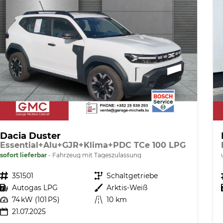
Dacia Duster
Essential+Alu+GJR+Klima+PDC TCe 100 LPG
sofort lieferbar
Fahrzeug mit Tageszulassung
Fahrzeugnr.
351501
Getriebe
Schaltgetriebe
Kraftstoff
Autogas LPG
Außenfarbe
Arktis-Weiß
Leistung
74 kW (101 PS)
Kilometerstand
10 km
21.07.2025