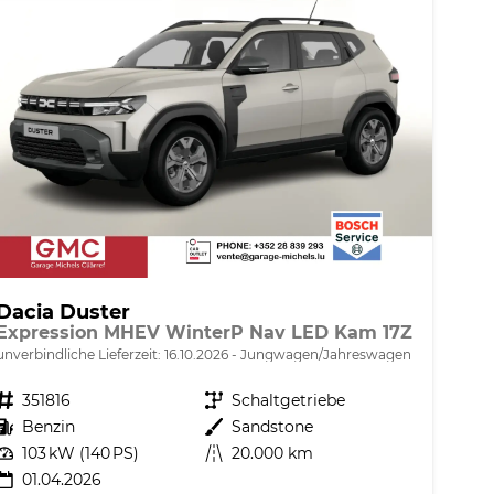
Dacia Duster
Expression MHEV WinterP Nav LED Kam 17Z
unverbindliche Lieferzeit:
16.10.2026
Jungwagen/Jahreswagen
Fahrzeugnr.
351816
Getriebe
Schaltgetriebe
Kraftstoff
Benzin
Außenfarbe
Sandstone
Leistung
103 kW (140 PS)
Kilometerstand
20.000 km
01.04.2026