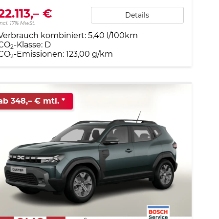
22.113,– €
Details
incl. 17% MwSt.
Verbrauch kombiniert:
5,40 l/100km
CO
-Klasse:
D
2
CO
-Emissionen:
123,00 g/km
2
ab 348,– € mtl.