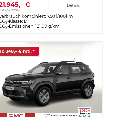
21.945,– €
Details
incl. 17% MwSt.
Verbrauch kombiniert:
7,50 l/100km
CO
-Klasse:
D
2
CO
-Emissionen:
121,00 g/km
2
ab 348,– € mtl.