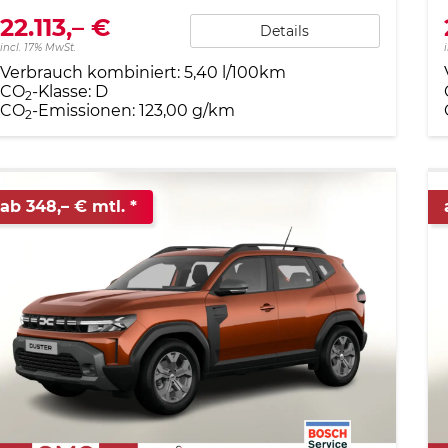
22.113,– €
Details
incl. 17% MwSt.
Verbrauch kombiniert:
5,40 l/100km
CO
-Klasse:
D
2
CO
-Emissionen:
123,00 g/km
2
ab 348,– € mtl.