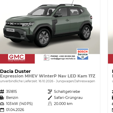
Dacia Duster
Expression MHEV WinterP Nav LED Kam 17Z
unverbindliche Lieferzeit:
16.10.2026
Jungwagen/Jahreswagen
Fahrzeugnr.
351815
Getriebe
Schaltgetriebe
Kraftstoff
Benzin
Außenfarbe
Safari-Grüngrau
Leistung
103 kW (140 PS)
Kilometerstand
20.000 km
01.04.2026