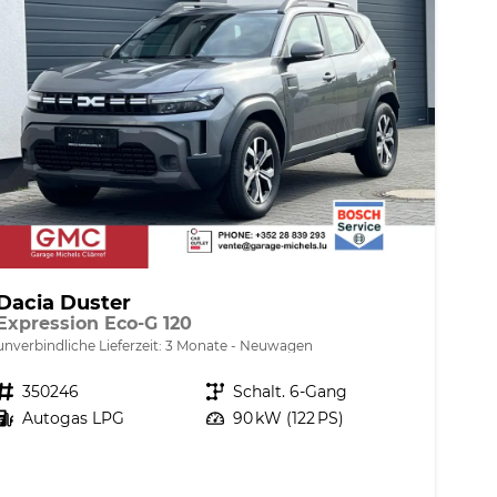
Dacia Duster
Expression Eco-G 120
unverbindliche Lieferzeit:
3 Monate
Neuwagen
Fahrzeugnr.
350246
Getriebe
Schalt. 6-Gang
Kraftstoff
Autogas LPG
Leistung
90 kW (122 PS)