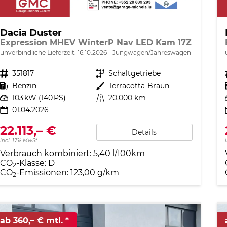
Dacia Duster
Expression MHEV WinterP Nav LED Kam 17Z
unverbindliche Lieferzeit:
16.10.2026
Jungwagen/Jahreswagen
Fahrzeugnr.
351817
Getriebe
Schaltgetriebe
Kraftstoff
Benzin
Außenfarbe
Terracotta-Braun
Leistung
103 kW (140 PS)
Kilometerstand
20.000 km
01.04.2026
22.113,– €
Details
incl. 17% MwSt.
Verbrauch kombiniert:
5,40 l/100km
CO
-Klasse:
D
2
CO
-Emissionen:
123,00 g/km
2
ab 360,– € mtl.