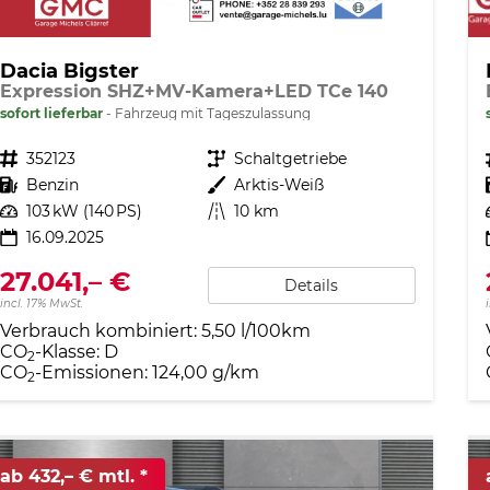
Dacia Bigster
Expression SHZ+MV-Kamera+LED TCe 140
sofort lieferbar
Fahrzeug mit Tageszulassung
Fahrzeugnr.
352123
Getriebe
Schaltgetriebe
Kraftstoff
Benzin
Außenfarbe
Arktis-Weiß
Leistung
103 kW (140 PS)
Kilometerstand
10 km
16.09.2025
27.041,– €
Details
incl. 17% MwSt.
Verbrauch kombiniert:
5,50 l/100km
CO
-Klasse:
D
2
CO
-Emissionen:
124,00 g/km
2
ab 432,– € mtl.