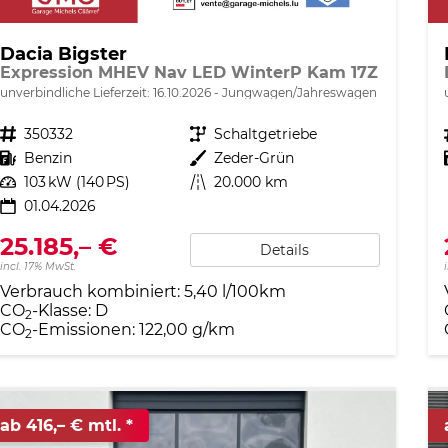
Dacia Bigster
Expression MHEV Nav LED WinterP Kam 17Z
unverbindliche Lieferzeit:
16.10.2026
Jungwagen/Jahreswagen
Fahrzeugnr.
350332
Getriebe
Schaltgetriebe
Kraftstoff
Benzin
Außenfarbe
Zeder-Grün
Leistung
103 kW (140 PS)
Kilometerstand
20.000 km
01.04.2026
25.185,– €
Details
incl. 17% MwSt.
Verbrauch kombiniert:
5,40 l/100km
CO
-Klasse:
D
2
CO
-Emissionen:
122,00 g/km
2
ab 416,– € mtl.