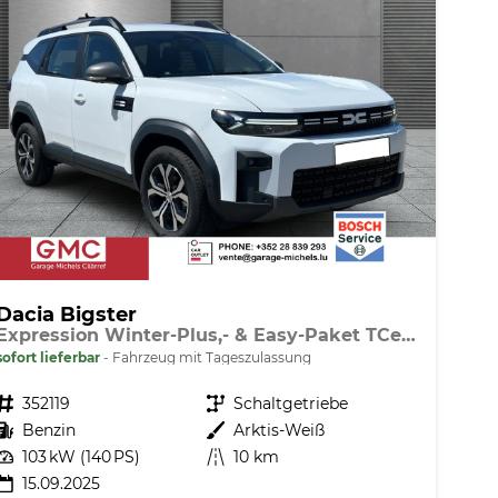
Dacia Bigster
Expression Winter-Plus,- & Easy-Paket TCe 140
sofort lieferbar
Fahrzeug mit Tageszulassung
Fahrzeugnr.
352119
Getriebe
Schaltgetriebe
Kraftstoff
Benzin
Außenfarbe
Arktis-Weiß
Leistung
103 kW (140 PS)
Kilometerstand
10 km
15.09.2025