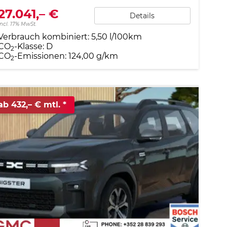
27.041,– €
Details
incl. 17% MwSt.
Verbrauch kombiniert:
5,50 l/100km
CO
-Klasse:
D
2
CO
-Emissionen:
124,00 g/km
2
ab 432,– € mtl.