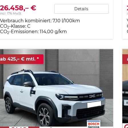
26.458,– €
Details
incl. 17% MwSt.
Verbrauch kombiniert:
7,10 l/100km
CO
-Klasse:
C
2
CO
-Emissionen:
114,00 g/km
2
ab 425,– € mtl.