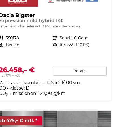
Dacia Bigster
Expression mild hybrid 140
unverbindliche Lieferzeit:
3 Monate
Neuwagen
Fahrzeugnr.
350178
Getriebe
Schalt. 6-Gang
Kraftstoff
Benzin
Leistung
103 kW (140 PS)
26.458,– €
Details
incl. 17% MwSt.
Verbrauch kombiniert:
5,40 l/100km
CO
-Klasse:
D
2
CO
-Emissionen:
122,00 g/km
2
ab 425,– € mtl.