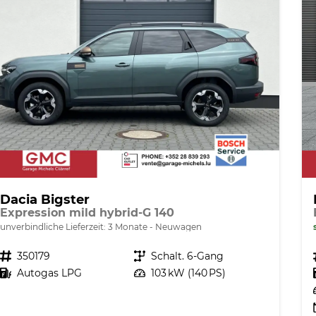
Dacia Bigster
Expression mild hybrid-G 140
unverbindliche Lieferzeit:
3 Monate
Neuwagen
Fahrzeugnr.
350179
Getriebe
Schalt. 6-Gang
Kraftstoff
Autogas LPG
Leistung
103 kW (140 PS)