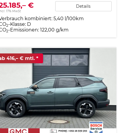
25.185,– €
Details
incl. 17% MwSt.
Verbrauch kombiniert:
5,40 l/100km
CO
-Klasse:
D
2
CO
-Emissionen:
122,00 g/km
2
ab 416,– € mtl.