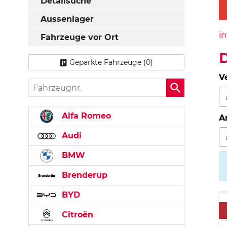
Detailsuche
Aussenlager
in
Fahrzeuge vor Ort
D
Geparkte Fahrzeuge (
0
)
V
Fahrzeugnr.
Alfa Romeo
A
Audi
BMW
Brenderup
BYD
Citroën