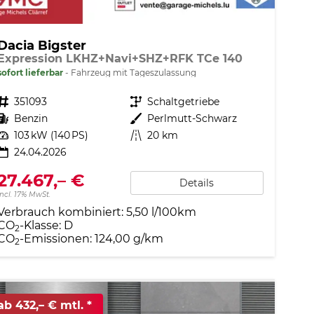
Dacia Bigster
Expression LKHZ+Navi+SHZ+RFK TCe 140
sofort lieferbar
Fahrzeug mit Tageszulassung
Fahrzeugnr.
351093
Getriebe
Schaltgetriebe
Kraftstoff
Benzin
Außenfarbe
Perlmutt-Schwarz
Leistung
103 kW (140 PS)
Kilometerstand
20 km
24.04.2026
27.467,– €
Details
incl. 17% MwSt.
Verbrauch kombiniert:
5,50 l/100km
CO
-Klasse:
D
2
CO
-Emissionen:
124,00 g/km
2
ab 432,– € mtl.