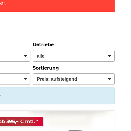
ar.
Getriebe
Sortierung
:
ab 396,– € mtl.