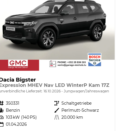
Dacia Bigster
Expression MHEV Nav LED WinterP Kam 17Z
unverbindliche Lieferzeit:
16.10.2026
Jungwagen/Jahreswagen
Fahrzeugnr.
350331
Getriebe
Schaltgetriebe
Kraftstoff
Benzin
Außenfarbe
Perlmutt-Schwarz
Leistung
103 kW (140 PS)
Kilometerstand
20.000 km
01.04.2026