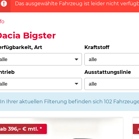
Das ausgewählte Fahrzeug ist leider nicht verfügb
fo
acia Bigster
erfügbarkeit, Art
Kraftstoff
ntrieb
Ausstattungslinie
In Ihrer aktuellen Filterung befinden sich
102
Fahrzeuge
ab 396,– € mtl.