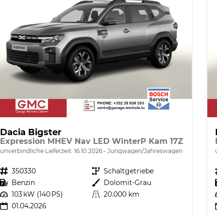
Dacia Bigster
Expression MHEV Nav LED WinterP Kam 17Z
unverbindliche Lieferzeit:
16.10.2026
Jungwagen/Jahreswagen
Fahrzeugnr.
350330
Getriebe
Schaltgetriebe
Kraftstoff
Benzin
Außenfarbe
Dolomit-Grau
Leistung
103 kW (140 PS)
Kilometerstand
20.000 km
01.04.2026