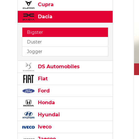
Cupra
Dacia
Bigster
Duster
Jogger
DS Automobiles
Fiat
Ford
Honda
Hyundai
Iveco
Jaecoo