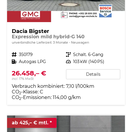
Dacia Bigster
Expression mild hybrid-G 140
unverbindliche Lieferzeit:
3 Monate
Neuwagen
Fahrzeugnr.
350179
Getriebe
Schalt. 6-Gang
Kraftstoff
Autogas LPG
Leistung
103 kW (140 PS)
26.458,– €
Details
incl. 17% MwSt.
Verbrauch kombiniert:
7,10 l/100km
CO
-Klasse:
C
2
CO
-Emissionen:
114,00 g/km
2
ab 425,– € mtl.