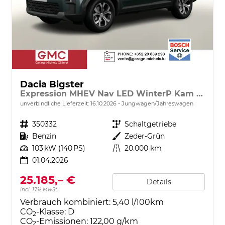
Dacia Bigster
Expression MHEV Nav LED WinterP Kam 17Z
unverbindliche Lieferzeit:
16.10.2026
Jungwagen/Jahreswagen
Fahrzeugnr.
350332
Getriebe
Schaltgetriebe
Kraftstoff
Benzin
Außenfarbe
Zeder-Grün
Leistung
103 kW (140 PS)
Kilometerstand
20.000 km
01.04.2026
25.185,– €
Details
incl. 17% MwSt.
Verbrauch kombiniert:
5,40 l/100km
CO
-Klasse:
D
2
CO
-Emissionen:
122,00 g/km
2