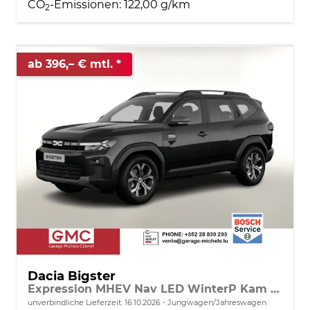
CO
-Emissionen:
122,00 g/km
2
ab 396,– € mtl.
Dacia Bigster
Expression MHEV Nav LED WinterP Kam 17Z
unverbindliche Lieferzeit:
16.10.2026
Jungwagen/Jahreswagen