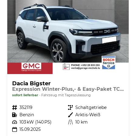
Dacia Bigster
Expression Winter-Plus,- & Easy-Paket TCe 140
sofort lieferbar
Fahrzeug mit Tageszulassung
Fahrzeugnr.
352119
Getriebe
Schaltgetriebe
Kraftstoff
Benzin
Außenfarbe
Arktis-Weiß
Leistung
103 kW (140 PS)
Kilometerstand
10 km
15.09.2025