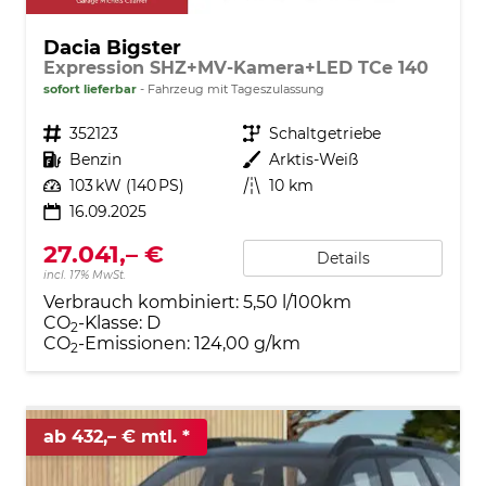
Dacia Bigster
Expression SHZ+MV-Kamera+LED TCe 140
sofort lieferbar
Fahrzeug mit Tageszulassung
Fahrzeugnr.
352123
Getriebe
Schaltgetriebe
Kraftstoff
Benzin
Außenfarbe
Arktis-Weiß
Leistung
103 kW (140 PS)
Kilometerstand
10 km
16.09.2025
27.041,– €
Details
incl. 17% MwSt.
Verbrauch kombiniert:
5,50 l/100km
CO
-Klasse:
D
2
CO
-Emissionen:
124,00 g/km
2
ab 432,– € mtl.