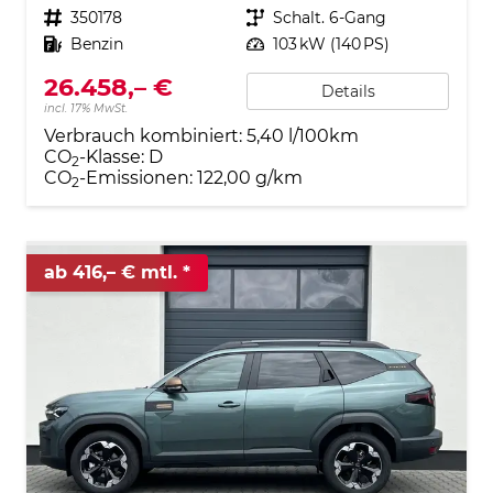
Fahrzeugnr.
350178
Getriebe
Schalt. 6-Gang
Kraftstoff
Benzin
Leistung
103 kW (140 PS)
26.458,– €
Details
incl. 17% MwSt.
Verbrauch kombiniert:
5,40 l/100km
CO
-Klasse:
D
2
CO
-Emissionen:
122,00 g/km
2
ab 416,– € mtl.