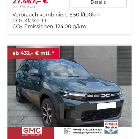
27.467,– €
Details
incl. 17% MwSt.
Verbrauch kombiniert:
5,50 l/100km
CO
-Klasse:
D
2
CO
-Emissionen:
124,00 g/km
2
ab 432,– € mtl.