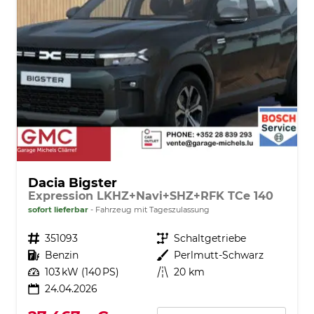
Dacia Bigster
Expression LKHZ+Navi+SHZ+RFK TCe 140
sofort lieferbar
Fahrzeug mit Tageszulassung
Fahrzeugnr.
351093
Getriebe
Schaltgetriebe
Kraftstoff
Benzin
Außenfarbe
Perlmutt-Schwarz
Leistung
103 kW (140 PS)
Kilometerstand
20 km
24.04.2026