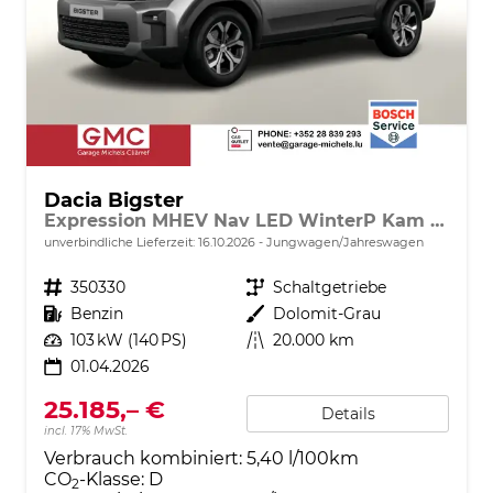
Dacia Bigster
Expression MHEV Nav LED WinterP Kam 17Z
unverbindliche Lieferzeit:
16.10.2026
Jungwagen/Jahreswagen
Fahrzeugnr.
350330
Getriebe
Schaltgetriebe
Kraftstoff
Benzin
Außenfarbe
Dolomit-Grau
Leistung
103 kW (140 PS)
Kilometerstand
20.000 km
01.04.2026
25.185,– €
Details
incl. 17% MwSt.
Verbrauch kombiniert:
5,40 l/100km
CO
-Klasse:
D
2