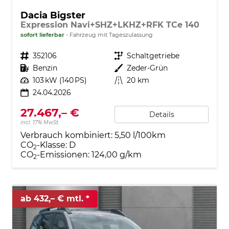
Dacia Bigster
Expression Navi+SHZ+LKHZ+RFK TCe 140
sofort lieferbar
Fahrzeug mit Tageszulassung
Fahrzeugnr.
352106
Getriebe
Schaltgetriebe
Kraftstoff
Benzin
Außenfarbe
Zeder-Grün
Leistung
103 kW (140 PS)
Kilometerstand
20 km
24.04.2026
27.467,– €
Details
incl. 17% MwSt.
Verbrauch kombiniert:
5,50 l/100km
CO
-Klasse:
D
2
CO
-Emissionen:
124,00 g/km
2
ab 432,– € mtl.