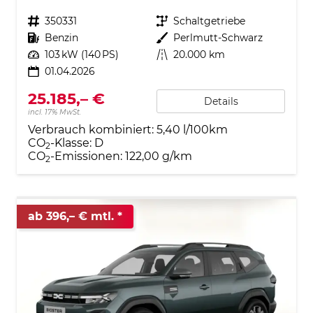
Fahrzeugnr.
350331
Getriebe
Schaltgetriebe
Kraftstoff
Benzin
Außenfarbe
Perlmutt-Schwarz
Leistung
103 kW (140 PS)
Kilometerstand
20.000 km
01.04.2026
25.185,– €
Details
incl. 17% MwSt.
Verbrauch kombiniert:
5,40 l/100km
CO
-Klasse:
D
2
CO
-Emissionen:
122,00 g/km
2
ab 396,– € mtl.