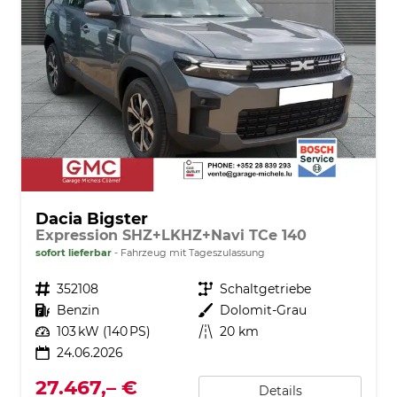
Dacia Bigster
Expression SHZ+LKHZ+Navi TCe 140
sofort lieferbar
Fahrzeug mit Tageszulassung
Fahrzeugnr.
352108
Getriebe
Schaltgetriebe
Kraftstoff
Benzin
Außenfarbe
Dolomit-Grau
Leistung
103 kW (140 PS)
Kilometerstand
20 km
24.06.2026
27.467,– €
Details