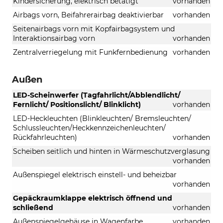
Kindersicherung, elektrisch betätigt
vorhanden
Airbags vorn, Beifahrerairbag deaktivierbar
vorhanden
Seitenairbags vorn mit Kopfairbagsystem und
Interaktionsairbag vorn
vorhanden
Zentralverriegelung mit Funkfernbedienung
vorhanden
Außen
LED-Scheinwerfer (Tagfahrlicht/Abblendlicht/
Fernlicht/ Positionslicht/ Blinklicht)
vorhanden
LED-Heckleuchten (Blinkleuchten/ Bremsleuchten/
Schlussleuchten/Heckkennzeichenleuchten/
Rückfahrleuchten)
vorhanden
Scheiben seitlich und hinten in Wärmeschutzverglasung
vorhanden
Außenspiegel elektrisch einstell- und beheizbar
vorhanden
Gepäckraumklappe elektrisch öffnend und
schließend
vorhanden
Außenspiegelgehäuse in Wagenfarbe
vorhanden