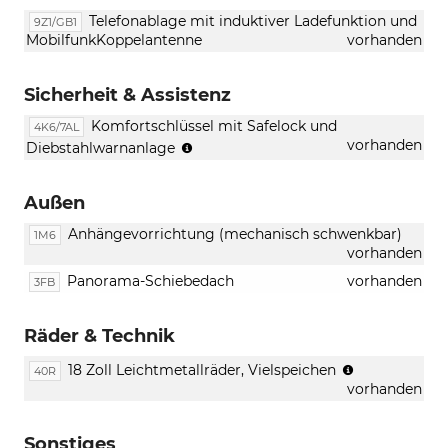
Telefonablage mit induktiver Ladefunktion und
9Z1/GB1
MobilfunkKoppelantenne
vorhanden
Sicherheit & Assistenz
Komfortschlüssel mit Safelock und
4K6/7AL
(nur
vorhanden
Diebstahlwarnanlage
in
Verbindung
Außen
mit
[PQ1]
Anhängevorrichtung (mechanisch schwenkbar)
1M6
Paket
vorhanden
Tech
oder
Panorama-Schiebedach
vorhanden
3FB
[PQ2]
Paket
Räder & Technik
Tech
Plus
(Bereifung
18 Zoll Leichtmetallräder, Vielspeichen
40R
oder
235/55
vorhanden
[PQ3]
R18)
Paket
Tech
Sonstiges