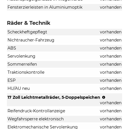
Fensterzierleisten in Aluminiumoptik
vorhanden
Räder & Technik
Scheckheftgepflegt
vorhanden
Nichtraucher-Fahrzeug
vorhanden
ABS
vorhanden
Servolenkung
vorhanden
Sommerreifen
vorhanden
Traktionskontrolle
vorhanden
ESP
vorhanden
HU/AU neu
vorhanden
(Reifen
17 Zoll Leichtmetallräder, 5-Doppelspeichen
235/60
vorhanden
R
Reifendruck-Kontrollanzeige
vorhanden
17)
Wegfahrsperre elektronisch
vorhanden
Elektromechanische Servolenkung
vorhanden