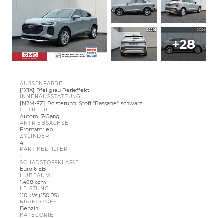
+28
AUSSENFARBE
1X1X
Pfeilgrau Perleffekt
INNENAUSSTATTUNG
N2M-FZ
Polsterung: Stoff "Passage", schwarz
GETRIEBE
Autom. 7-Gang
ANTRIEBSACHSE
Frontantrieb
ZYLINDER
4
PARTIKELFILTER
1
SCHADSTOFFKLASSE
Euro 6 EB
HUBRAUM
1.498 ccm
LEISTUNG
110 kW (150 PS)
KRAFTSTOFF
Benzin
KATEGORIE