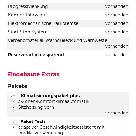
Progressivlenkung
vorhanden
Komfortfahrwerk
vorhanden
Elektromechanische Parkbremse
vorhanden
Start-Stop-System
vorhanden
Verbandmaterial, Warndreieck und Warnweste
vorhanden
Reserverad platzsparend
vorhanden
Eingebaute Extras
Pakete
Klimatisierungspaket plus
PYC
3-Zonen-Komfortklimaautomatik
Sitzheizung vorn
vorhanden
Paket Tech
PQ1
adaptiver Geschwindigkeitsassistent mit
prädiktiver Regelung