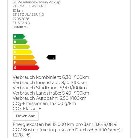
SUV/Geländewagen/Pickup
KILOMETERSTAND
10 km
ERSTZULASSUNG
27.05.2026
ZUSTAND
unfallfrei
Verbrauch kombiniert:
6,30 l/100km
Verbrauch Innenstadt:
8,10 l/100km
Verbrauch Stadtrand:
5,90 l/100km
Verbrauch Landstraße:
5,40 l/100km
Verbrauch Autobahn:
6,50 l/100km
CO
-Emissionen:
142,00 g/km
2
CO
-Klasse:
E
2
Download
Energiekosten bei 15.000 km pro Jahr:
1.648,08 €
CO2 Kosten (niedrig)
:
(Kosten Durchschnitt 10 Jahre)
1.278,- €