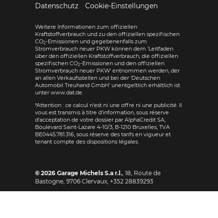
Datenschutz
Cookie-Einstellungen
Weitere Informationen zum offiziellen
Kraftstoffverbrauch und zu den offiziellen spezifischen
CO
-Emissionen und gegebenenfalls zum
2
Stromverbrauch neuer PKW können dem 'Leitfaden
über den offiziellen Kraftstoffverbrauch, die offiziellen
spezifischen CO
-Emissionen und den offiziellen
2
Stromverbrauch neuer PKW' entnommen werden, der
an allen Verkaufsstellen und bei der 'Deutschen
Automobil Treuhand GmbH' unentgeltlich erhältlich ist
unter www.dat.de.
*Attention : ce calcul n'est ni une offre ni une publicité. Il
vous est transmis à titre d'information, sous réserve
d'acceptation de votre dossier par AlphaCredit SA,
Boulevard Saint-Lazare 4-10/3, B-1210 Bruxelles, TVA
BE0445.781.316, sous réserve des tarifs en vigueur et
tenant compte des dispositions légales.
© 2026
Garage Michels S.a r.l.
,
18, Route de
Bastogne
,
9706
Clervaux,
+352 28839293