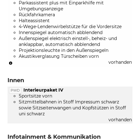
Parkassistent plus mit Einparkhilfe mit
Umgebungsanzeige
Rückfahrkamera
Halteassistent
4-Wege-Lendenwirbelstütze für die Vordersitze
Innenspiegel automatisch abblendend
Außenspiegel elektrisch einstell-, beheiz- und
anklappbar, automatisch abblendend
Projektionsleuchte in den Außenspiegeln
Akustikverglasung Türscheiben vorn
(nur
vorhanden
in
Verbindung
Innen
mit
[4K6/7AL]
Interieurpaket IV
PWD
Komfortschlüssel
Sportsitze vorn
mit
Sitzmittelbahnen in Stoff Impressum schwarz
Safelock
sowie Sitzseitenwangen und Kopfstützen in Stoff
und
uni schwarz
Diebstahlwarnanlage)
vorhanden
Infotainment & Kommunikation