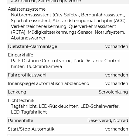
abschaltbar, Seitenairbags Vorne
Assistenzsysteme
Notbremsassistent (City-Safety), Berganfahrassistent,
Spurhalteassistent, Abstandstempomat adaptiv (ACC),
Verkehrzeichenerkennung, Querverkehrsassistent
(RCTA), Müdigkeitserkennungs-Sensor, Notrufsystem,
Abstandswarner
Diebstahl-Alarmanlage
vorhanden
Einparkhilfe
Park Distance Control vorne, Park Distance Control
hinten, Rückfahrkamera
Fahrprofilauswahl
vorhanden
Innenspiegel automatisch abblendend
vorhanden
Lenkung
Servolenkung
Lichttechnik
Tagfahrlicht, LED-Rückleuchten, LED-Scheinwerfer,
LED-Tagfahrlicht
Pannenhilfe
Reserverad, Notrad
Start/Stop-Automatik
vorhanden