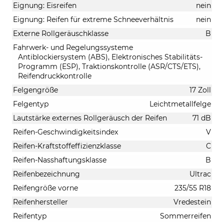
Eignung: Eisreifen
nein
Eignung: Reifen für extreme Schneeverhältnis
nein
Externe Rollgeräuschklasse
B
Fahrwerk- und Regelungssysteme
Antiblockiersystem (ABS), Elektronisches Stabilitäts-
Programm (ESP), Traktionskontrolle (ASR/CTS/ETS),
Reifendruckkontrolle
Felgengröße
17 Zoll
Felgentyp
Leichtmetallfelge
Lautstärke externes Rollgeräusch der Reifen
71 dB
Reifen-Geschwindigkeitsindex
V
Reifen-Kraftstoffeffizienzklasse
C
Reifen-Nasshaftungsklasse
B
Reifenbezeichnung
Ultrac
Reifengröße vorne
235/55 R18
Reifenhersteller
Vredestein
Reifentyp
Sommerreifen