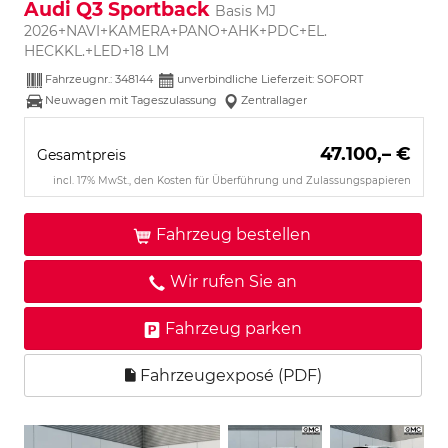
Audi Q3 Sportback
Basis MJ
2026+NAVI+KAMERA+PANO+AHK+PDC+EL.
HECKKL.+LED+18 LM
Fahrzeugnr.:
348144
unverbindliche Lieferzeit: SOFORT
Neuwagen mit Tageszulassung
Zentrallager
47.100,– €
Gesamtpreis
incl. 17% MwSt., den Kosten für Überführung und Zulassungspapieren
Fahrzeug bestellen
Wir rufen Sie an
Fahrzeug parken
Fahrzeugexposé (PDF)