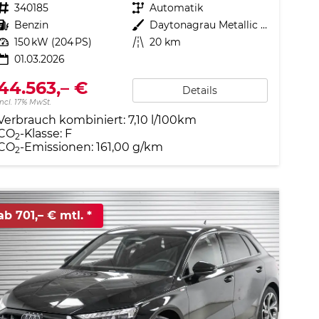
Fahrzeugnr.
340185
Getriebe
Automatik
Kraftstoff
Benzin
Außenfarbe
Daytonagrau Metallic (6Y)
Leistung
150 kW (204 PS)
Kilometerstand
20 km
01.03.2026
44.563,– €
Details
incl. 17% MwSt.
Verbrauch kombiniert:
7,10 l/100km
CO
-Klasse:
F
2
CO
-Emissionen:
161,00 g/km
2
ab 701,– € mtl.