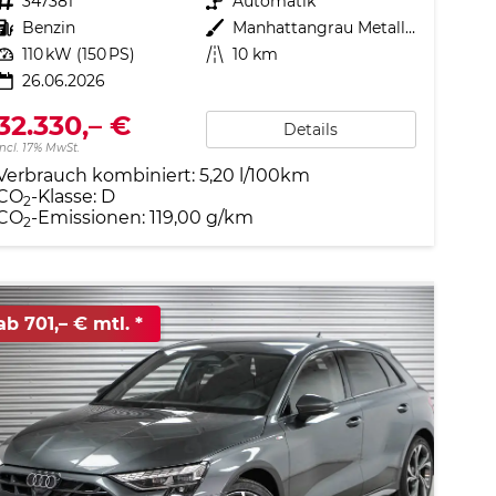
Fahrzeugnr.
347381
Getriebe
Automatik
Kraftstoff
Benzin
Außenfarbe
Manhattangrau Metallic
Leistung
110 kW (150 PS)
Kilometerstand
10 km
26.06.2026
32.330,– €
Details
incl. 17% MwSt.
Verbrauch kombiniert:
5,20 l/100km
CO
-Klasse:
D
2
CO
-Emissionen:
119,00 g/km
2
ab 701,– € mtl.