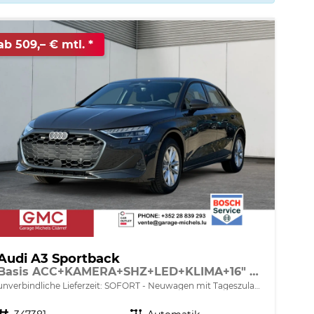
ab 509,– € mtl.
Audi A3 Sportback
Basis ACC+KAMERA+SHZ+LED+KLIMA+16" LM+APP
unverbindliche Lieferzeit: SOFORT
Neuwagen mit Tageszulassung