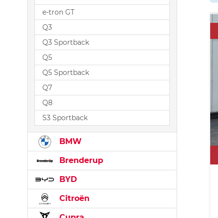
e-tron GT
Q3
Q3 Sportback
Q5
Q5 Sportback
Q7
Q8
S3 Sportback
BMW
Brenderup
BYD
Citroën
Cupra