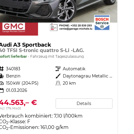
Audi A3 Sportback
40 TFSI S-tronic quattro S-Li -LAG.
sofort lieferbar
Fahrzeug mit Tageszulassung
Fahrzeugnr.
340183
Getriebe
Automatik
Kraftstoff
Benzin
Außenfarbe
Daytonagrau Metallic (6Y)
Leistung
150 kW (204 PS)
Kilometerstand
20 km
01.03.2026
44.563,– €
Details
incl. 17% MwSt.
Verbrauch kombiniert:
7,10 l/100km
CO
-Klasse:
F
2
CO
-Emissionen:
161,00 g/km
2