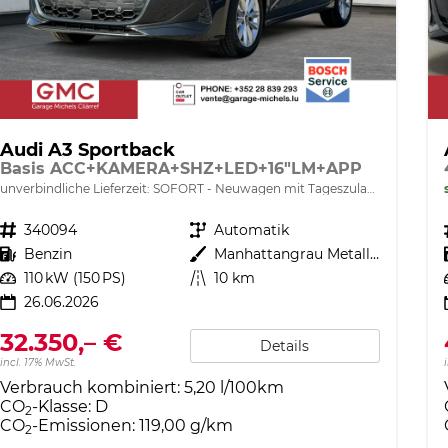
Audi A3 Sportback
Basis ACC+KAMERA+SHZ+LED+16"LM+APP
unverbindliche Lieferzeit: SOFORT
Neuwagen mit Tageszulassung
Fahrzeugnr.
340094
Getriebe
Automatik
Kraftstoff
Benzin
Außenfarbe
Manhattangrau Metallic
Leistung
110 kW (150 PS)
Kilometerstand
10 km
26.06.2026
32.350,– €
Details
incl. 17% MwSt.
Verbrauch kombiniert:
5,20 l/100km
CO
-Klasse:
D
2
CO
-Emissionen:
119,00 g/km
2