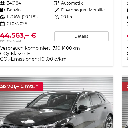
Fahrzeugnr.
340184
Getriebe
Automatik
Kraftstoff
Benzin
Außenfarbe
Daytonagrau Metallic (6Y)
Leistung
150 kW (204 PS)
Kilometerstand
20 km
01.03.2026
44.563,– €
Details
incl. 17% MwSt.
Verbrauch kombiniert:
7,10 l/100km
CO
-Klasse:
F
2
CO
-Emissionen:
161,00 g/km
2
ab 701,– € mtl.