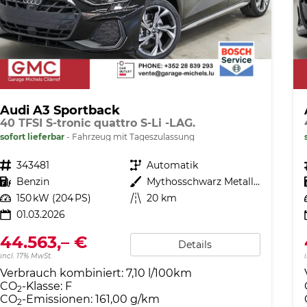
Audi A3 Sportback
40 TFSI S-tronic quattro S-Li -LAG.
sofort lieferbar
Fahrzeug mit Tageszulassung
Fahrzeugnr.
343481
Getriebe
Automatik
Kraftstoff
Benzin
Außenfarbe
Mythosschwarz Metallic (0E)
Leistung
150 kW (204 PS)
Kilometerstand
20 km
01.03.2026
44.563,– €
Details
incl. 17% MwSt.
Verbrauch kombiniert:
7,10 l/100km
CO
-Klasse:
F
2
CO
-Emissionen:
161,00 g/km
2