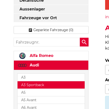
Detailsuche
Aussenlager
in
Fahrzeuge vor Ort
A
Geparkte Fahrzeuge (
0
)
H
Fahrzeugnr.
K
k
Alfa Romeo
V
Audi
A3
A
A3 Sportback
A5
A5 Avant
A6 Avant