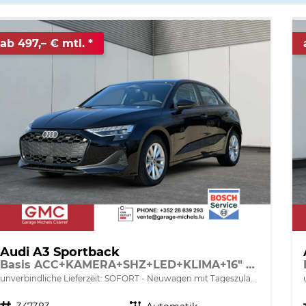
ab 497,– € mtl.
Audi A3 Sportback
Basis ACC+KAMERA+SHZ+LED+KLIMA+16" LM+APP
unverbindliche Lieferzeit: SOFORT
Neuwagen mit Tageszulassung