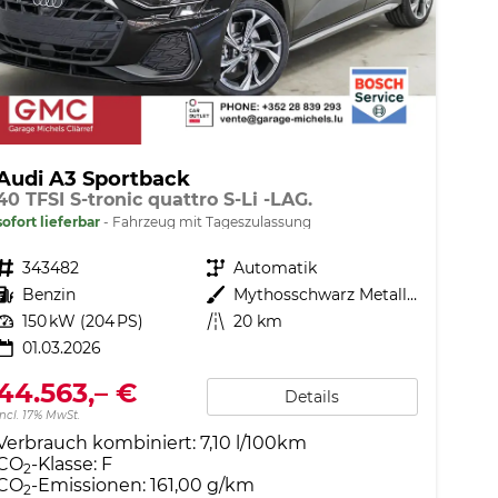
Audi A3 Sportback
40 TFSI S-tronic quattro S-Li -LAG.
sofort lieferbar
Fahrzeug mit Tageszulassung
Fahrzeugnr.
343482
Getriebe
Automatik
Kraftstoff
Benzin
Außenfarbe
Mythosschwarz Metallic (0E)
Leistung
150 kW (204 PS)
Kilometerstand
20 km
01.03.2026
44.563,– €
Details
incl. 17% MwSt.
Verbrauch kombiniert:
7,10 l/100km
CO
-Klasse:
F
2
CO
-Emissionen:
161,00 g/km
2