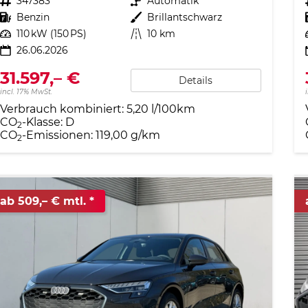
Fahrzeugnr.
347383
Getriebe
Automatik
Kraftstoff
Benzin
Außenfarbe
Brillantschwarz
Leistung
110 kW (150 PS)
Kilometerstand
10 km
26.06.2026
31.597,– €
Details
incl. 17% MwSt.
Verbrauch kombiniert:
5,20 l/100km
CO
-Klasse:
D
2
CO
-Emissionen:
119,00 g/km
2
ab 509,– € mtl.