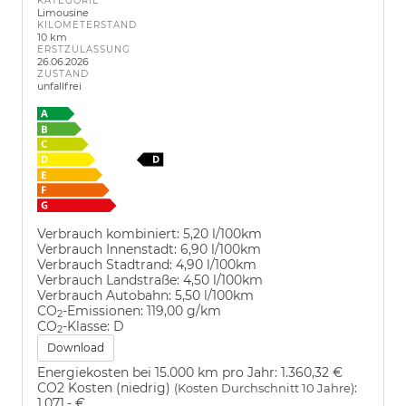
KATEGORIE
Limousine
KILOMETERSTAND
10 km
ERSTZULASSUNG
26.06.2026
ZUSTAND
unfallfrei
Verbrauch kombiniert:
5,20 l/100km
Verbrauch Innenstadt:
6,90 l/100km
Verbrauch Stadtrand:
4,90 l/100km
Verbrauch Landstraße:
4,50 l/100km
Verbrauch Autobahn:
5,50 l/100km
CO
-Emissionen:
119,00 g/km
2
CO
-Klasse:
D
2
Download
Energiekosten bei 15.000 km pro Jahr:
1.360,32 €
CO2 Kosten (niedrig)
:
(Kosten Durchschnitt 10 Jahre)
1.071,- €