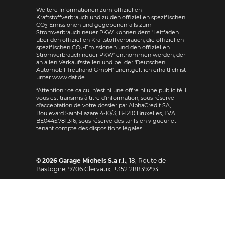
Weitere Informationen zum offiziellen
Kraftstoffverbrauch und zu den offiziellen spezifischen
CO
-Emissionen und gegebenenfalls zum
2
Stromverbrauch neuer PKW können dem 'Leitfaden
über den offiziellen Kraftstoffverbrauch, die offiziellen
spezifischen CO
-Emissionen und den offiziellen
2
Stromverbrauch neuer PKW' entnommen werden, der
an allen Verkaufsstellen und bei der 'Deutschen
Automobil Treuhand GmbH' unentgeltlich erhältlich ist
unter www.dat.de.
*Attention : ce calcul n'est ni une offre ni une publicité. Il
vous est transmis à titre d'information, sous réserve
d'acceptation de votre dossier par AlphaCredit SA,
Boulevard Saint-Lazare 4-10/3, B-1210 Bruxelles, TVA
BE0445.781.316, sous réserve des tarifs en vigueur et
tenant compte des dispositions légales.
© 2026
Garage Michels S.a r.l.
,
18, Route de
Bastogne
,
9706
Clervaux,
+352 28839293