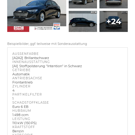
+24
Beispielbilder, ggf. teilweise mit Sonderausstattung
AUSSENFARBE
A2A2
Brillantschwarz
INNENAUSSTATTUNG
AI
Stoffpolsterung "Intention" in Schwarz
GETRIEBE
Automatik
ANTRIEBSACHSE
Frontantrieb
ZYLINDER
4
PARTIKELFILTER
1
SCHADSTOFFKLASSE
Euro 6 EB
HUBRAUM
1.498 ccm
LEISTUNG
110 kW (150 PS)
KRAFTSTOFF
Benzin