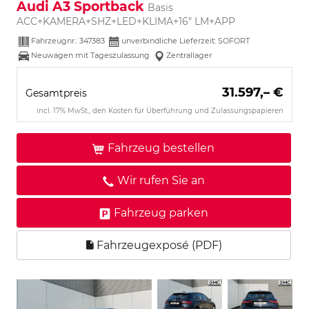
Audi A3 Sportback
Basis
ACC+KAMERA+SHZ+LED+KLIMA+16" LM+APP
Fahrzeugnr.:
347383
unverbindliche Lieferzeit: SOFORT
Neuwagen mit Tageszulassung
Zentrallager
31.597,– €
Gesamtpreis
incl. 17% MwSt., den Kosten für Überführung und Zulassungspapieren
Fahrzeug bestellen
Wir rufen Sie an
Fahrzeug parken
Fahrzeugexposé (PDF)